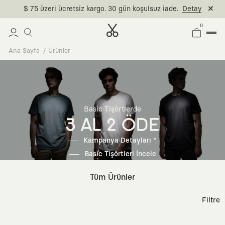
$ 75 üzeri ücretsiz kargo. 30 gün koşulsuz iade.
Detay
0
Ana Sayfa
Ürünler
Basic Tişörtlerde
3 AL 2 ÖDE
Kampanya Detayları *
Basic Tişörtleri İncele
Tüm Ürünler
Filtre