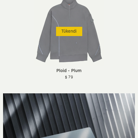
Tükendi
Ploid - Plum
$ 79