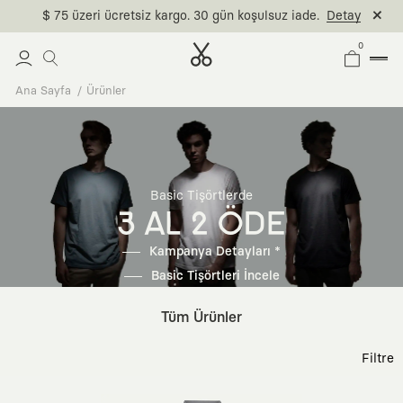
$ 75 üzeri ücretsiz kargo. 30 gün koşulsuz iade.
Detay
0
Ana Sayfa
Ürünler
Basic Tişörtlerde
3 AL 2 ÖDE
Kampanya Detayları *
Basic Tişörtleri İncele
Tüm Ürünler
Filtre