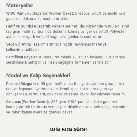
Materyaller
:
%100 Pamuklu Gabardin Worker Ceket
Creapus, %100 pamuklu kalın
gabardin dokuma kumaştan üretildi.
:
Hafif ve Su İtici Rüzgarlık
Pakaru serimiz, dış yüzeyinde %100 Poliamit
(95 gsm) hafif su itici ince dokuma kumaş ve içeride %100 Polyester
astar ile rüzgarlı ve hafif yağmurlu günlerde seni korur.
:
Vegan Üretim
Tasarımlarımızda hiçbir hayvansal materyal
kullanılmamaktadır.
:
Sertifikalı Boyalar
Kumaş üretiminde kullanılan boyalar, uluslararası
sertifikalara sahiptir ve insan sağlığına tamamen zararsızdır.
Model ve Kalıp Seçenekleri
:
Pakaru (Rüzgarlık)
95 gsm hafif ve su itici yapısıyla öne çıkan; etek
ucu ve kapşonu ayarlanabilen, kendi içine katlanarak çantaya
dönüşebilen, fermuarlı, çok cepli ve rahat kalıplı fonksiyonel tasarım.
:
Creapus (Worker Ceket)
325 gsm %100 pamuklu kalın gabardin
kumaşıyla tok bir duruş sergileyen; düşük omuzlu, çok cepli, dayanıklı
ve rahat kalıplı oversize gömlek ceket.
Neden KAFT?
Daha Fazla Göster
:
Giyilebilir Hikayeler
KAFT sıradan bir giyim markası değil; kanvasını