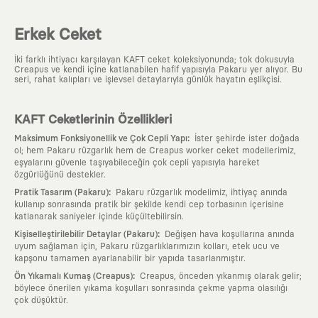
Erkek Ceket
İki farklı ihtiyacı karşılayan KAFT ceket koleksiyonunda; tok dokusuyla
Creapus ve kendi içine katlanabilen hafif yapısıyla Pakaru yer alıyor. Bu
seri, rahat kalıpları ve işlevsel detaylarıyla günlük hayatın eşlikçisi.
KAFT Ceketlerinin Özellikleri
:
Maksimum Fonksiyonellik ve Çok Cepli Yapı
İster şehirde ister doğada
ol; hem Pakaru rüzgarlık hem de Creapus worker ceket modellerimiz,
eşyalarını güvenle taşıyabileceğin çok cepli yapısıyla hareket
özgürlüğünü destekler.
:
Pratik Tasarım (Pakaru)
Pakaru rüzgarlık modelimiz, ihtiyaç anında
kullanıp sonrasında pratik bir şekilde kendi cep torbasının içerisine
katlanarak saniyeler içinde küçültebilirsin.
:
Kişiselleştirilebilir Detaylar (Pakaru)
Değişen hava koşullarına anında
uyum sağlaman için, Pakaru rüzgarlıklarımızın kolları, etek ucu ve
kapşonu tamamen ayarlanabilir bir yapıda tasarlanmıştır.
:
Ön Yıkamalı Kumaş (Creapus)
Creapus, önceden yıkanmış olarak gelir;
böylece önerilen yıkama koşulları sonrasında çekme yapma olasılığı
çok düşüktür.