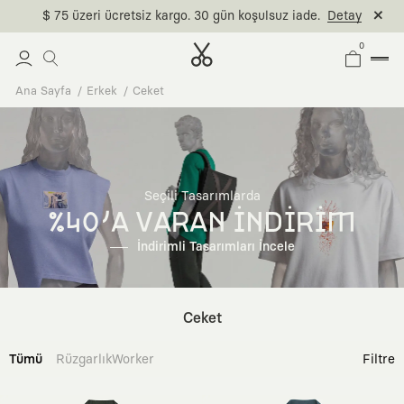
$ 75 üzeri ücretsiz kargo. 30 gün koşulsuz iade.
Detay
0
Ana Sayfa
Erkek
Ceket
Seçili Tasarımlarda
%40'A VARAN İNDİRİM
İndirimli Tasarımları İncele
Ceket
Tümü
Rüzgarlık
Worker
Filtre