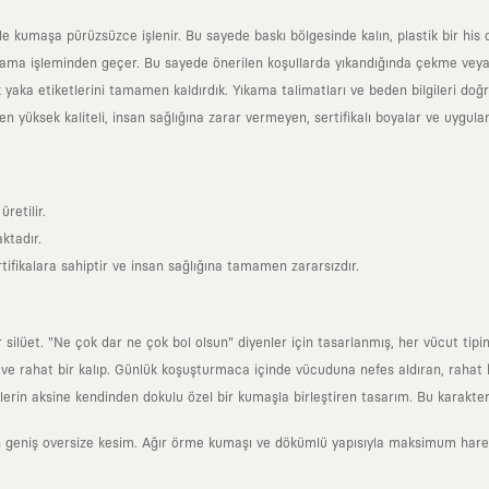
yle kumaşa pürüzsüzce işlenir. Bu sayede baskı bölgesinde kalın, plastik bir h
ama işleminden geçer. Bu sayede önerilen koşullarda yıkandığında çekme veya
k yaka etiketlerini tamamen kaldırdık. Yıkama talimatları ve beden bilgileri do
yüksek kaliteli, insan sağlığına zarar vermeyen, sertifikalı boyalar ve uygulan
retilir.
ktadır.
tifikalara sahiptir ve insan sağlığına tamamen zararsızdır.
lüet. "Ne çok dar ne çok bol olsun" diyenler için tasarlanmış, her vücut tipin
 rahat bir kalıp. Günlük koşuşturmaca içinde vücuduna nefes aldıran, rahat b
rin aksine kendinden dokulu özel bir kumaşla birleştiren tasarım. Bu karakteri
 geniş oversize kesim. Ağır örme kumaşı ve dökümlü yapısıyla maksimum hareket