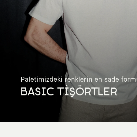
Paletimizdeki renklerin en sade form
BASIC TİŞÖRTLER