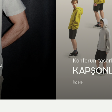
Konforun tasar
u
KAPŞON
İncele