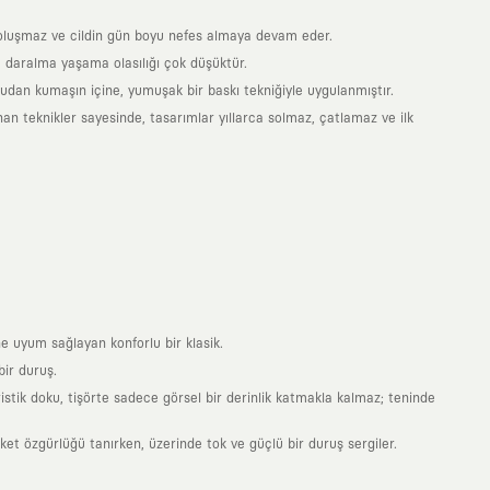
is oluşmaz ve cildin gün boyu nefes almaya devam eder.
 daralma yaşama olasılığı çok düşüktür.
ğrudan kumaşın içine, yumuşak bir baskı tekniğiyle uygulanmıştır.
an teknikler sayesinde, tasarımlar yıllarca solmaz, çatlamaz ve ilk
e uyum sağlayan konforlu bir klasik.
ir duruş.
stik doku, tişörte sadece görsel bir derinlik katmakla kalmaz; teninde
 özgürlüğü tanırken, üzerinde tok ve güçlü bir duruş sergiler.