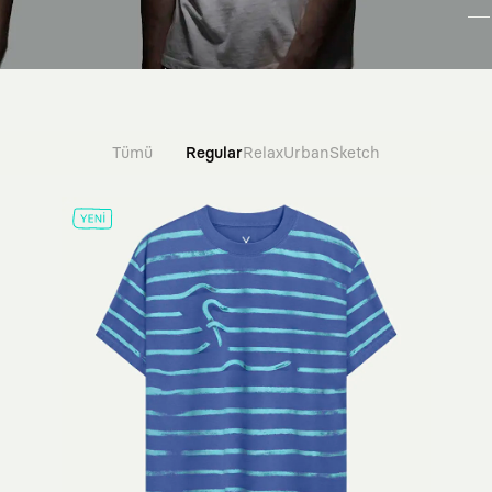
Tümü
Regular
Relax
Urban
Sketch