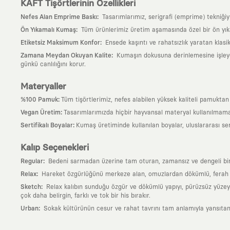
KAFT Tişörtlerinin Özellikleri
:
Nefes Alan Emprime Baskı
Tasarımlarımız, serigrafi (emprime) tekniği
:
Ön Yıkamalı Kumaş
Tüm ürünlerimiz üretim aşamasında özel bir ön yık
:
Etiketsiz Maksimum Konfor
Ensede kaşıntı ve rahatsızlık yaratan klasi
:
Zamana Meydan Okuyan Kalite
Kumaşın dokusuna derinlemesine işleyen 
günkü canlılığını korur.
Materyaller
:
%100 Pamuk
Tüm tişörtlerimiz, nefes alabilen yüksek kaliteli pamuktan ü
:
Vegan Üretim
Tasarımlarımızda hiçbir hayvansal materyal kullanılmama
:
Sertifikalı Boyalar
Kumaş üretiminde kullanılan boyalar, uluslararası ser
Kalıp Seçenekleri
:
Regular
Bedeni sarmadan üzerine tam oturan, zamansız ve dengeli bir si
:
Relax
Hareket özgürlüğünü merkeze alan, omuzlardan dökümlü, ferah ve
:
Sketch
Relax kalıbın sunduğu özgür ve dökümlü yapıyı, pürüzsüz yüzeyle
çok daha belirgin, farklı ve tok bir his bırakır.
:
Urban
Sokak kültürünün cesur ve rahat tavrını tam anlamıyla yansıtan