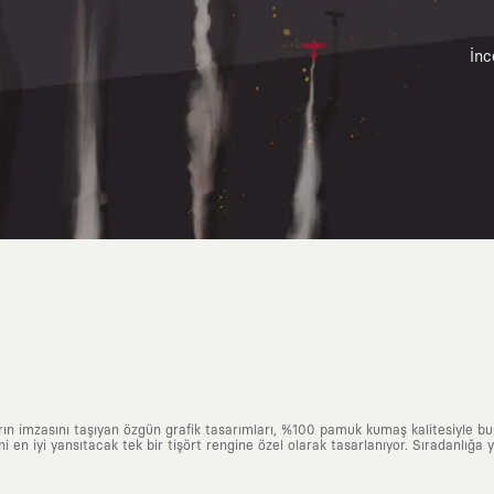
İnc
arın imzasını taşıyan özgün grafik tasarımları, %100 pamuk kumaş kalitesiyle b
ni en iyi yansıtacak tek bir tişört rengine özel olarak tasarlanıyor. Sıradanlığa