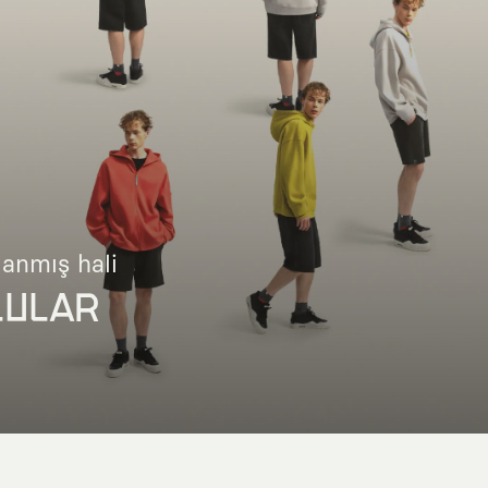
lanmış hali
LULAR