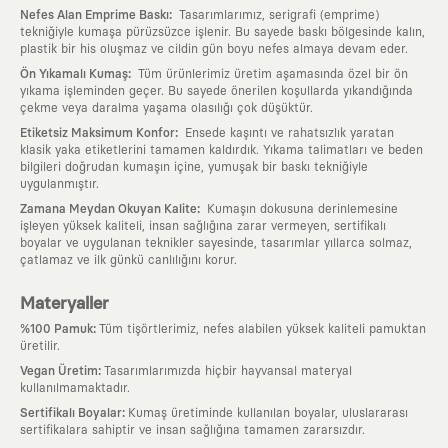
:
Nefes Alan Emprime Baskı
Tasarımlarımız, serigrafi (emprime)
tekniğiyle kumaşa pürüzsüzce işlenir. Bu sayede baskı bölgesinde kalın,
plastik bir his oluşmaz ve cildin gün boyu nefes almaya devam eder.
:
Ön Yıkamalı Kumaş
Tüm ürünlerimiz üretim aşamasında özel bir ön
yıkama işleminden geçer. Bu sayede önerilen koşullarda yıkandığında
çekme veya daralma yaşama olasılığı çok düşüktür.
:
Etiketsiz Maksimum Konfor
Ensede kaşıntı ve rahatsızlık yaratan
klasik yaka etiketlerini tamamen kaldırdık. Yıkama talimatları ve beden
bilgileri doğrudan kumaşın içine, yumuşak bir baskı tekniğiyle
uygulanmıştır.
:
Zamana Meydan Okuyan Kalite
Kumaşın dokusuna derinlemesine
işleyen yüksek kaliteli, insan sağlığına zarar vermeyen, sertifikalı
boyalar ve uygulanan teknikler sayesinde, tasarımlar yıllarca solmaz,
çatlamaz ve ilk günkü canlılığını korur.
Materyaller
:
%100 Pamuk
Tüm tişörtlerimiz, nefes alabilen yüksek kaliteli pamuktan
üretilir.
:
Vegan Üretim
Tasarımlarımızda hiçbir hayvansal materyal
kullanılmamaktadır.
:
Sertifikalı Boyalar
Kumaş üretiminde kullanılan boyalar, uluslararası
sertifikalara sahiptir ve insan sağlığına tamamen zararsızdır.