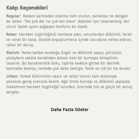
Kalıp Seçenekleri
:
Regular
Bedeni sarmadan üzerine tam oturan, zamansız ve dengeli
bir silüet. "Ne çok dar ne çok bol olsun" diyenler için tasarlanmış, her
vücut tipine uyum sağlayan konforlu bir klasik.
:
Relax
Hareket özgürlüğünü merkeze alan, omuzlardan dökümlü, ferah
ve rahat bir kalıp. Günlük koşuşturmaca içinde vücuduna nefes aldıran,
rahat bir duruş.
:
Sketch
Relax kalıbın sunduğu özgür ve dökümlü yapıyı, pürüzsüz
yüzeylerin aksine kendinden dokulu özel bir kumaşla birleştiren
tasarım. Bu karakteristik doku, tişörte sadece görsel bir derinlik
katmakla kalmaz; teninde çok daha belirgin, farklı ve tok bir his bırakır.
:
Urban
Sokak kültürünün cesur ve rahat tavrını tam anlamıyla
yansıtan geniş oversize kesim. Ağır örme kumaşı ve dökümlü yapısıyla
maksimum hareket özgürlüğü tanırken, üzerinde tok ve güçlü bir duruş
sergiler.
Neden KAFT?
Daha Fazla Göster
:
Giyilebilir Hikayeler
KAFT sıradan bir giyim markası değil; kanvasını
farklı sanatçılara ve yaratıcı zihinlere açık tutan bir tasarım
platformudur. Üzerinde taşıdığın her parça, arkasında derin bir anlam
ve hikaye barındıran özgün bir sanat eseridir.
:
Zamansız Tasarımlar
Klasik moda dünyasının dayattığı sezonluk