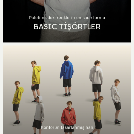
Paletimizdeki renklerin en sade formu
BASIC TİŞÖRTLER
Konforun tasarlanmış hali