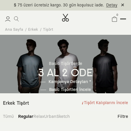
$ 75 üzeri ücretsiz kargo. 30 gün koşulsuz iade.
Detay
0
Ana Sayfa
Erkek
Tişört
Basic Tişörtlerde
3 AL 2 ÖDE
Kampanya Detayları *
Basic Tişörtleri İncele
Erkek Tişört
Tişört Kalıplarını İncele
Tümü
Regular
Relax
Urban
Sketch
Filtre