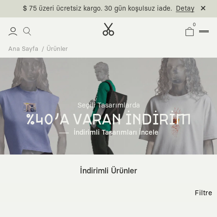
$ 75 üzeri ücretsiz kargo. 30 gün koşulsuz iade.
Detay
0
Ana Sayfa
Ürünler
Seçili Tasarımlarda
%40'A VARAN İNDİRİM
İndirimli Tasarımları İncele
İndirimli Ürünler
Filtre