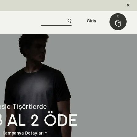
0
Giriş
sic Tişörtlerde
3 AL 2 ÖDE
Kampanya Detayları *