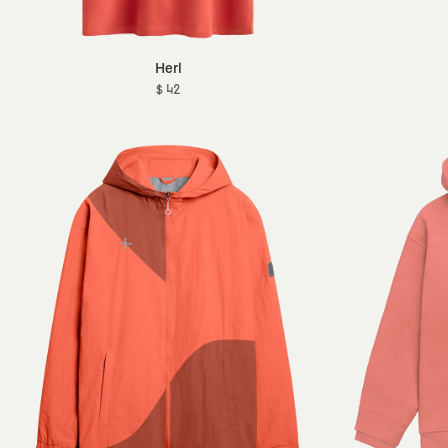
Herl
$ 42