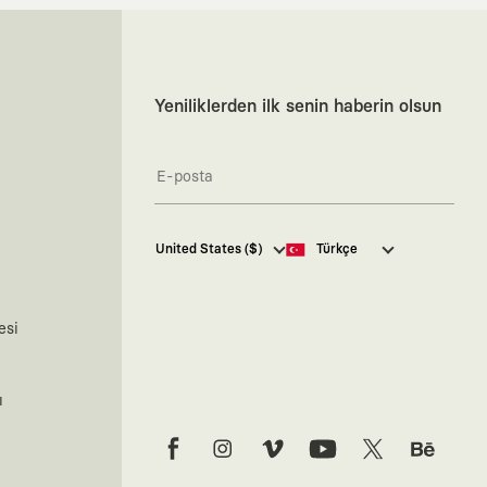
Yeniliklerden ilk senin haberin olsun
Kaft Tasarım Tekstil Sanayi ve
United States ($)
Türkçe
Ticaret Anonim Şirketi tarafından
kampanya ve tanıtımlara ilişkin
tarafıma ticari elektronik ileti
göndermesi için
burada
belirtilen
esi
izni veriyorum.
Ticari Elektronik İleti Aydınlatma
Metni’ne
buradan ulaşabilirsiniz.
ı