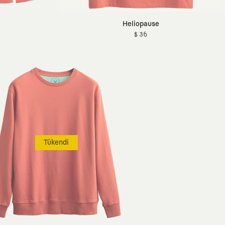
Heliopause
$ 36
Tükendi