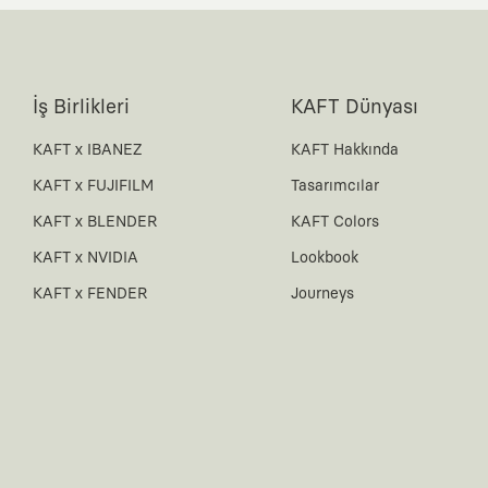
İş Birlikleri
KAFT Dünyası
KAFT x IBANEZ
KAFT Hakkında
KAFT x FUJIFILM
Tasarımcılar
KAFT x BLENDER
KAFT Colors
KAFT x NVIDIA
Lookbook
KAFT x FENDER
Journeys