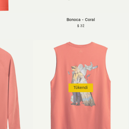
Bonoca - Coral
$ 32
Tükendi