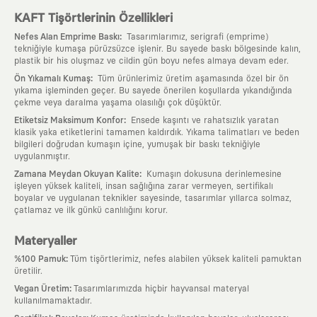
KAFT Tişörtlerinin Özellikleri
:
Nefes Alan Emprime Baskı
Tasarımlarımız, serigrafi (emprime)
tekniğiyle kumaşa pürüzsüzce işlenir. Bu sayede baskı bölgesinde kalın,
plastik bir his oluşmaz ve cildin gün boyu nefes almaya devam eder.
:
Ön Yıkamalı Kumaş
Tüm ürünlerimiz üretim aşamasında özel bir ön
yıkama işleminden geçer. Bu sayede önerilen koşullarda yıkandığında
çekme veya daralma yaşama olasılığı çok düşüktür.
:
Etiketsiz Maksimum Konfor
Ensede kaşıntı ve rahatsızlık yaratan
klasik yaka etiketlerini tamamen kaldırdık. Yıkama talimatları ve beden
bilgileri doğrudan kumaşın içine, yumuşak bir baskı tekniğiyle
uygulanmıştır.
:
Zamana Meydan Okuyan Kalite
Kumaşın dokusuna derinlemesine
işleyen yüksek kaliteli, insan sağlığına zarar vermeyen, sertifikalı
boyalar ve uygulanan teknikler sayesinde, tasarımlar yıllarca solmaz,
çatlamaz ve ilk günkü canlılığını korur.
Materyaller
:
%100 Pamuk
Tüm tişörtlerimiz, nefes alabilen yüksek kaliteli pamuktan
üretilir.
:
Vegan Üretim
Tasarımlarımızda hiçbir hayvansal materyal
kullanılmamaktadır.