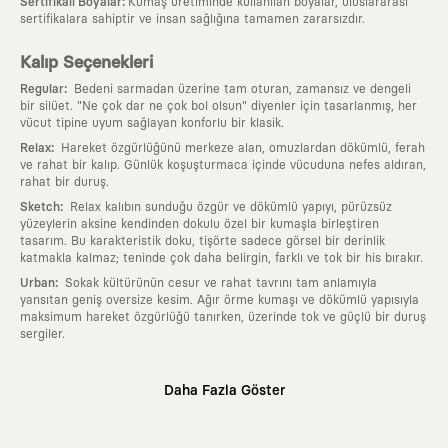
:
Sertifikalı Boyalar
Kumaş üretiminde kullanılan boyalar, uluslararası
sertifikalara sahiptir ve insan sağlığına tamamen zararsızdır.
Kalıp Seçenekleri
:
Regular
Bedeni sarmadan üzerine tam oturan, zamansız ve dengeli
bir silüet. "Ne çok dar ne çok bol olsun" diyenler için tasarlanmış, her
vücut tipine uyum sağlayan konforlu bir klasik.
:
Relax
Hareket özgürlüğünü merkeze alan, omuzlardan dökümlü, ferah
ve rahat bir kalıp. Günlük koşuşturmaca içinde vücuduna nefes aldıran,
rahat bir duruş.
:
Sketch
Relax kalıbın sunduğu özgür ve dökümlü yapıyı, pürüzsüz
yüzeylerin aksine kendinden dokulu özel bir kumaşla birleştiren
tasarım. Bu karakteristik doku, tişörte sadece görsel bir derinlik
katmakla kalmaz; teninde çok daha belirgin, farklı ve tok bir his bırakır.
:
Urban
Sokak kültürünün cesur ve rahat tavrını tam anlamıyla
yansıtan geniş oversize kesim. Ağır örme kumaşı ve dökümlü yapısıyla
maksimum hareket özgürlüğü tanırken, üzerinde tok ve güçlü bir duruş
sergiler.
Neden KAFT?
Daha Fazla Göster
:
Giyilebilir Hikayeler
KAFT sıradan bir giyim markası değil; kanvasını
farklı sanatçılara ve yaratıcı zihinlere açık tutan bir tasarım
platformudur. Üzerinde taşıdığın her parça, arkasında derin bir anlam