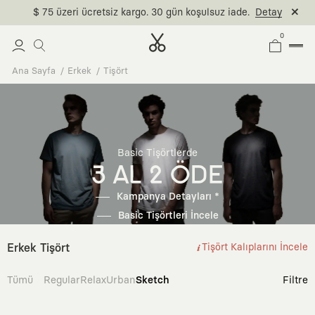
$ 75 üzeri ücretsiz kargo. 30 gün koşulsuz iade.
Detay
0
Ana Sayfa
Erkek
Tişört
Basic Tişörtlerde
3 AL 2 ÖDE
Kampanya Detayları *
Basic Tişörtleri İncele
Erkek Tişört
Tişört Kalıplarını İncele
Tümü
Regular
Relax
Urban
Sketch
Filtre