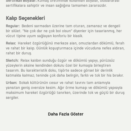
:
Sertifikalı Boyalar
Kumaş üretiminde kullanılan boyalar, uluslararası
sertifikalara sahiptir ve insan sağlığına tamamen zararsızdır.
Kalıp Seçenekleri
:
Regular
Bedeni sarmadan üzerine tam oturan, zamansız ve dengeli
bir silüet. "Ne çok dar ne çok bol olsun" diyenler için tasarlanmış, her
vücut tipine uyum sağlayan konforlu bir klasik.
:
Relax
Hareket özgürlüğünü merkeze alan, omuzlardan dökümlü, ferah
ve rahat bir kalıp. Günlük koşuşturmaca içinde vücuduna nefes aldıran,
rahat bir duruş.
:
Sketch
Relax kalıbın sunduğu özgür ve dökümlü yapıyı, pürüzsüz
yüzeylerin aksine kendinden dokulu özel bir kumaşla birleştiren
tasarım. Bu karakteristik doku, tişörte sadece görsel bir derinlik
katmakla kalmaz; teninde çok daha belirgin, farklı ve tok bir his bırakır.
:
Urban
Sokak kültürünün cesur ve rahat tavrını tam anlamıyla
yansıtan geniş oversize kesim. Ağır örme kumaşı ve dökümlü yapısıyla
maksimum hareket özgürlüğü tanırken, üzerinde tok ve güçlü bir duruş
sergiler.
Neden KAFT?
Daha Fazla Göster
:
Giyilebilir Hikayeler
KAFT sıradan bir giyim markası değil; kanvasını
farklı sanatçılara ve yaratıcı zihinlere açık tutan bir tasarım
platformudur. Üzerinde taşıdığın her parça, arkasında derin bir anlam