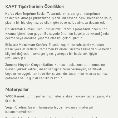
KAFT Tişörtlerinin Özellikleri
:
Nefes Alan Emprime Baskı
Tasarımlarımız, serigrafi (emprime)
tekniğiyle kumaşa pürüzsüzce işlenir. Bu sayede baskı bölgesinde kalın,
plastik bir his oluşmaz ve cildin gün boyu nefes almaya devam eder.
:
Ön Yıkamalı Kumaş
Tüm ürünlerimiz üretim aşamasında özel bir ön
yıkama işleminden geçer. Bu sayede önerilen koşullarda yıkandığında
çekme veya daralma yaşama olasılığı çok düşüktür.
:
Etiketsiz Maksimum Konfor
Ensede kaşıntı ve rahatsızlık yaratan
klasik yaka etiketlerini tamamen kaldırdık. Yıkama talimatları ve beden
bilgileri doğrudan kumaşın içine, yumuşak bir baskı tekniğiyle
uygulanmıştır.
:
Zamana Meydan Okuyan Kalite
Kumaşın dokusuna derinlemesine
işleyen yüksek kaliteli, insan sağlığına zarar vermeyen, sertifikalı
boyalar ve uygulanan teknikler sayesinde, tasarımlar yıllarca solmaz,
çatlamaz ve ilk günkü canlılığını korur.
Materyaller
:
%100 Pamuk
Tüm tişörtlerimiz, nefes alabilen yüksek kaliteli pamuktan
üretilir.
:
Vegan Üretim
Tasarımlarımızda hiçbir hayvansal materyal
kullanılmamaktadır.