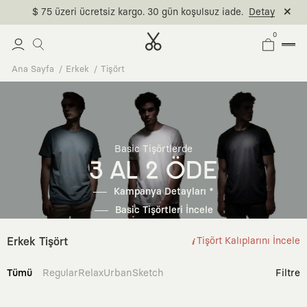
$ 75 üzeri ücretsiz kargo. 30 gün koşulsuz iade.
Detay
0
Ana Sayfa
Erkek
Tişört
Basic Tişörtlerde
3 AL 2 ÖDE
Kampanya Detayları *
Basic Tişörtleri İncele
Erkek Tişört
Tişört Kalıplarını İncele
Tümü
Regular
Relax
Urban
Sketch
Filtre