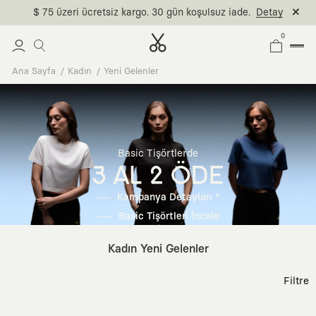
$ 75 üzeri ücretsiz kargo. 30 gün koşulsuz iade.
Detay
0
Ana Sayfa
Kadın
Yeni Gelenler
Basic Tişörtlerde
3 AL 2 ÖDE
Kampanya Detayları *
Basic Tişörtleri İncele
Kadın Yeni Gelenler
Filtre