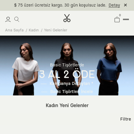
$ 75 üzeri ücretsiz kargo. 30 gün koşulsuz iade.
Detay
0
Ana Sayfa
Kadın
Yeni Gelenler
Basic Tişörtlerde
3 AL 2 ÖDE
Kampanya Detayları *
Basic Tişörtleri İncele
Kadın Yeni Gelenler
Filtre