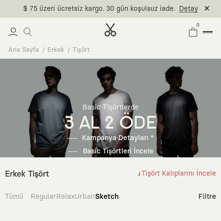
$ 75 üzeri ücretsiz kargo. 30 gün koşulsuz iade.
Detay
0
Ana Sayfa
Erkek
Tişört
Basic Tişörtlerde
3 AL 2 ÖDE
Kampanya Detayları *
Basic Tişörtleri İncele
Erkek Tişört
Tişört Kalıplarını İncele
Tümü
Regular
Relax
Urban
Sketch
Filtre