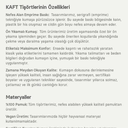
KAFT Tişörtlerinin Özellikleri
:
Nefes Alan Emprime Baskı
Tasarımlarımız, serigrafi (emprime)
tekniğiyle kumaşa pürüzsüzce işlenir. Bu sayede baskı bölgesinde kalın,
plastik bir his oluşmaz ve cildin gün boyu nefes almaya devam eder.
:
Ön Yıkamalı Kumaş
Tüm ürünlerimiz üretim aşamasında özel bir ön
yıkama işleminden geçer. Bu sayede önerilen koşullarda yıkandığında
çekme veya daralma yaşama olasılığı çok düşüktür.
:
Etiketsiz Maksimum Konfor
Ensede kaşıntı ve rahatsızlık yaratan
klasik yaka etiketlerini tamamen kaldırdık. Yıkama talimatları ve beden
bilgileri doğrudan kumaşın içine, yumuşak bir baskı tekniğiyle
uygulanmıştır.
:
Zamana Meydan Okuyan Kalite
Kumaşın dokusuna derinlemesine
işleyen yüksek kaliteli, insan sağlığına zarar vermeyen, sertifikalı
boyalar ve uygulanan teknikler sayesinde, tasarımlar yıllarca solmaz,
çatlamaz ve ilk günkü canlılığını korur.
Materyaller
:
%100 Pamuk
Tüm tişörtlerimiz, nefes alabilen yüksek kaliteli pamuktan
üretilir.
:
Vegan Üretim
Tasarımlarımızda hiçbir hayvansal materyal
kullanılmamaktadır.