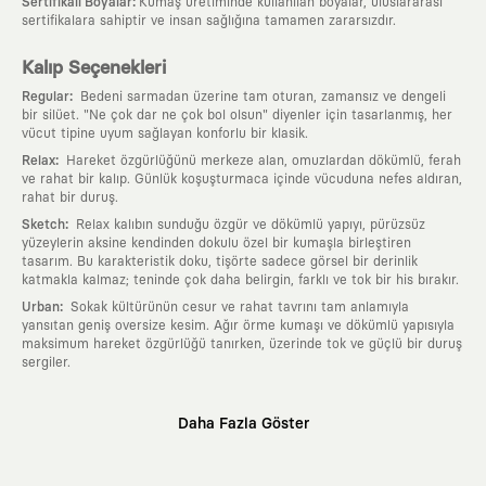
:
Sertifikalı Boyalar
Kumaş üretiminde kullanılan boyalar, uluslararası
sertifikalara sahiptir ve insan sağlığına tamamen zararsızdır.
Kalıp Seçenekleri
:
Regular
Bedeni sarmadan üzerine tam oturan, zamansız ve dengeli
bir silüet. "Ne çok dar ne çok bol olsun" diyenler için tasarlanmış, her
vücut tipine uyum sağlayan konforlu bir klasik.
:
Relax
Hareket özgürlüğünü merkeze alan, omuzlardan dökümlü, ferah
ve rahat bir kalıp. Günlük koşuşturmaca içinde vücuduna nefes aldıran,
rahat bir duruş.
:
Sketch
Relax kalıbın sunduğu özgür ve dökümlü yapıyı, pürüzsüz
yüzeylerin aksine kendinden dokulu özel bir kumaşla birleştiren
tasarım. Bu karakteristik doku, tişörte sadece görsel bir derinlik
katmakla kalmaz; teninde çok daha belirgin, farklı ve tok bir his bırakır.
:
Urban
Sokak kültürünün cesur ve rahat tavrını tam anlamıyla
yansıtan geniş oversize kesim. Ağır örme kumaşı ve dökümlü yapısıyla
maksimum hareket özgürlüğü tanırken, üzerinde tok ve güçlü bir duruş
sergiler.
Neden KAFT?
Daha Fazla Göster
:
Giyilebilir Hikayeler
KAFT sıradan bir giyim markası değil; kanvasını
farklı sanatçılara ve yaratıcı zihinlere açık tutan bir tasarım
platformudur. Üzerinde taşıdığın her parça, arkasında derin bir anlam