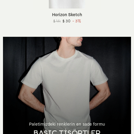
Horizon Sketch
$ 44
$ 30
- 31%
Paletimizdeki renklerin en sade formu
BASIC TİŞÖRTLER