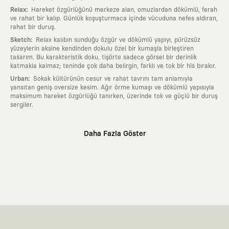
:
Relax
Hareket özgürlüğünü merkeze alan, omuzlardan dökümlü, ferah
ve rahat bir kalıp. Günlük koşuşturmaca içinde vücuduna nefes aldıran,
rahat bir duruş.
:
Sketch
Relax kalıbın sunduğu özgür ve dökümlü yapıyı, pürüzsüz
yüzeylerin aksine kendinden dokulu özel bir kumaşla birleştiren
tasarım. Bu karakteristik doku, tişörte sadece görsel bir derinlik
katmakla kalmaz; teninde çok daha belirgin, farklı ve tok bir his bırakır.
:
Urban
Sokak kültürünün cesur ve rahat tavrını tam anlamıyla
yansıtan geniş oversize kesim. Ağır örme kumaşı ve dökümlü yapısıyla
maksimum hareket özgürlüğü tanırken, üzerinde tok ve güçlü bir duruş
sergiler.
Neden KAFT?
Daha Fazla Göster
:
Giyilebilir Hikayeler
KAFT sıradan bir giyim markası değil; kanvasını
farklı sanatçılara ve yaratıcı zihinlere açık tutan bir tasarım
platformudur. Üzerinde taşıdığın her parça, arkasında derin bir anlam
ve hikaye barındıran özgün bir sanat eseridir.
:
Zamansız Tasarımlar
Klasik moda dünyasının dayattığı sezonluk
trendlerden ve hızlı tüketim döngülerinden tamamen uzağız. Amacımız
sadece birkaç ay giyilip eskiyecek kıyafetler üretmek değil; yıllar boyu
dolabının en değerli parçası olarak kalacak, hikayesini ve estetik
değerini hiçbir zaman kaybetmeyen zamansız tasarımlar ortaya
koymaktır.