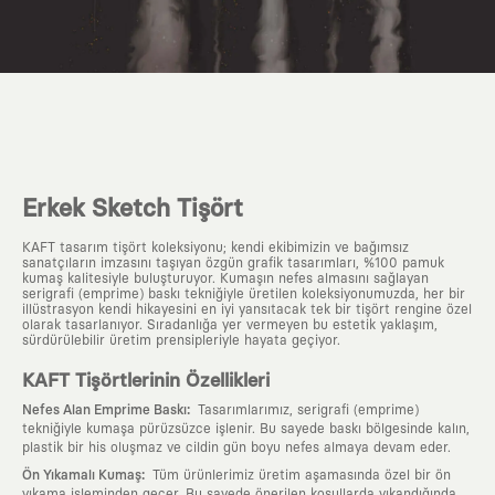
Erkek Sketch Tişört
KAFT tasarım tişört koleksiyonu; kendi ekibimizin ve bağımsız
sanatçıların imzasını taşıyan özgün grafik tasarımları, %100 pamuk
kumaş kalitesiyle buluşturuyor. Kumaşın nefes almasını sağlayan
serigrafi (emprime) baskı tekniğiyle üretilen koleksiyonumuzda, her bir
illüstrasyon kendi hikayesini en iyi yansıtacak tek bir tişört rengine özel
olarak tasarlanıyor. Sıradanlığa yer vermeyen bu estetik yaklaşım,
sürdürülebilir üretim prensipleriyle hayata geçiyor.
KAFT Tişörtlerinin Özellikleri
:
Nefes Alan Emprime Baskı
Tasarımlarımız, serigrafi (emprime)
tekniğiyle kumaşa pürüzsüzce işlenir. Bu sayede baskı bölgesinde kalın,
plastik bir his oluşmaz ve cildin gün boyu nefes almaya devam eder.
:
Ön Yıkamalı Kumaş
Tüm ürünlerimiz üretim aşamasında özel bir ön
yıkama işleminden geçer. Bu sayede önerilen koşullarda yıkandığında