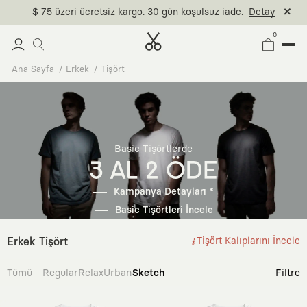
$ 75 üzeri ücretsiz kargo. 30 gün koşulsuz iade.
Detay
0
Ana Sayfa
Erkek
Tişört
Basic Tişörtlerde
3 AL 2 ÖDE
Kampanya Detayları *
Basic Tişörtleri İncele
Erkek Tişört
Tişört Kalıplarını İncele
Tümü
Regular
Relax
Urban
Sketch
Filtre