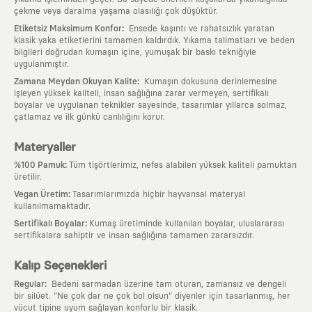
çekme veya daralma yaşama olasılığı çok düşüktür.
:
Etiketsiz Maksimum Konfor
Ensede kaşıntı ve rahatsızlık yaratan
klasik yaka etiketlerini tamamen kaldırdık. Yıkama talimatları ve beden
bilgileri doğrudan kumaşın içine, yumuşak bir baskı tekniğiyle
uygulanmıştır.
:
Zamana Meydan Okuyan Kalite
Kumaşın dokusuna derinlemesine
işleyen yüksek kaliteli, insan sağlığına zarar vermeyen, sertifikalı
boyalar ve uygulanan teknikler sayesinde, tasarımlar yıllarca solmaz,
çatlamaz ve ilk günkü canlılığını korur.
Materyaller
:
%100 Pamuk
Tüm tişörtlerimiz, nefes alabilen yüksek kaliteli pamuktan
üretilir.
:
Vegan Üretim
Tasarımlarımızda hiçbir hayvansal materyal
kullanılmamaktadır.
:
Sertifikalı Boyalar
Kumaş üretiminde kullanılan boyalar, uluslararası
sertifikalara sahiptir ve insan sağlığına tamamen zararsızdır.
Kalıp Seçenekleri
:
Regular
Bedeni sarmadan üzerine tam oturan, zamansız ve dengeli
bir silüet. "Ne çok dar ne çok bol olsun" diyenler için tasarlanmış, her
vücut tipine uyum sağlayan konforlu bir klasik.