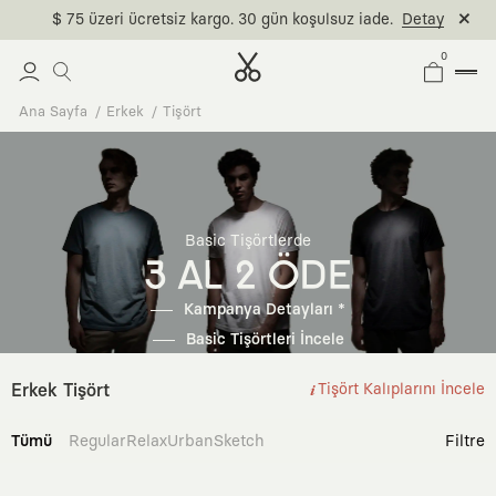
0
Ana Sayfa
Erkek
Tişört
Basic Tişörtlerde
3 AL 2 ÖDE
Kampanya Detayları *
Basic Tişörtleri İncele
Erkek Tişört
Tişört Kalıplarını İncele
Tümü
Regular
Relax
Urban
Sketch
Filtre