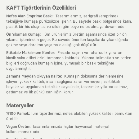
KAFT Tişörtlerinin Özellikleri
:
Nefes Alan Emprime Baskı
Tasarımlarımız, serigrafi (emprime)
tekniğiyle kumaşa pürüzsüzce işlenir. Bu sayede baskı bölgesinde kalın,
plastik bir his oluşmaz ve cildin gün boyu nefes almaya devam eder.
:
Ön Yıkamalı Kumaş
Tüm ürünlerimiz üretim aşamasında özel bir ön
yıkama işleminden geçer. Bu sayede önerilen koşullarda yıkandığında
çekme veya daralma yaşama olasılığı çok düşüktür.
:
Etiketsiz Maksimum Konfor
Ensede kaşıntı ve rahatsızlık yaratan
klasik yaka etiketlerini tamamen kaldırdık. Yıkama talimatları ve beden
bilgileri doğrudan kumaşın içine, yumuşak bir baskı tekniğiyle
uygulanmıştır.
:
Zamana Meydan Okuyan Kalite
Kumaşın dokusuna derinlemesine
işleyen yüksek kaliteli, insan sağlığına zarar vermeyen, sertifikalı
boyalar ve uygulanan teknikler sayesinde, tasarımlar yıllarca solmaz,
çatlamaz ve ilk günkü canlılığını korur.
Materyaller
:
%100 Pamuk
Tüm tişörtlerimiz, nefes alabilen yüksek kaliteli pamuktan
üretilir.
:
Vegan Üretim
Tasarımlarımızda hiçbir hayvansal materyal
kullanılmamaktadır.