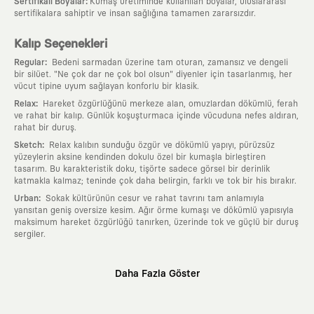
:
Sertifikalı Boyalar
Kumaş üretiminde kullanılan boyalar, uluslararası
sertifikalara sahiptir ve insan sağlığına tamamen zararsızdır.
Kalıp Seçenekleri
:
Regular
Bedeni sarmadan üzerine tam oturan, zamansız ve dengeli
bir silüet. "Ne çok dar ne çok bol olsun" diyenler için tasarlanmış, her
vücut tipine uyum sağlayan konforlu bir klasik.
:
Relax
Hareket özgürlüğünü merkeze alan, omuzlardan dökümlü, ferah
ve rahat bir kalıp. Günlük koşuşturmaca içinde vücuduna nefes aldıran,
rahat bir duruş.
:
Sketch
Relax kalıbın sunduğu özgür ve dökümlü yapıyı, pürüzsüz
yüzeylerin aksine kendinden dokulu özel bir kumaşla birleştiren
tasarım. Bu karakteristik doku, tişörte sadece görsel bir derinlik
katmakla kalmaz; teninde çok daha belirgin, farklı ve tok bir his bırakır.
:
Urban
Sokak kültürünün cesur ve rahat tavrını tam anlamıyla
yansıtan geniş oversize kesim. Ağır örme kumaşı ve dökümlü yapısıyla
maksimum hareket özgürlüğü tanırken, üzerinde tok ve güçlü bir duruş
sergiler.
Neden KAFT?
Daha Fazla Göster
:
Giyilebilir Hikayeler
KAFT sıradan bir giyim markası değil; kanvasını
farklı sanatçılara ve yaratıcı zihinlere açık tutan bir tasarım
platformudur. Üzerinde taşıdığın her parça, arkasında derin bir anlam