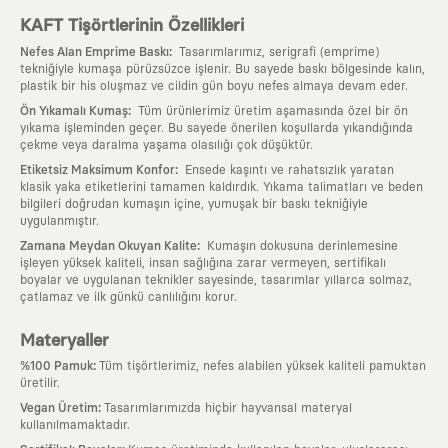
KAFT Tişörtlerinin Özellikleri
:
Nefes Alan Emprime Baskı
Tasarımlarımız, serigrafi (emprime)
tekniğiyle kumaşa pürüzsüzce işlenir. Bu sayede baskı bölgesinde kalın,
plastik bir his oluşmaz ve cildin gün boyu nefes almaya devam eder.
:
Ön Yıkamalı Kumaş
Tüm ürünlerimiz üretim aşamasında özel bir ön
yıkama işleminden geçer. Bu sayede önerilen koşullarda yıkandığında
çekme veya daralma yaşama olasılığı çok düşüktür.
:
Etiketsiz Maksimum Konfor
Ensede kaşıntı ve rahatsızlık yaratan
klasik yaka etiketlerini tamamen kaldırdık. Yıkama talimatları ve beden
bilgileri doğrudan kumaşın içine, yumuşak bir baskı tekniğiyle
uygulanmıştır.
:
Zamana Meydan Okuyan Kalite
Kumaşın dokusuna derinlemesine
işleyen yüksek kaliteli, insan sağlığına zarar vermeyen, sertifikalı
boyalar ve uygulanan teknikler sayesinde, tasarımlar yıllarca solmaz,
çatlamaz ve ilk günkü canlılığını korur.
Materyaller
:
%100 Pamuk
Tüm tişörtlerimiz, nefes alabilen yüksek kaliteli pamuktan
üretilir.
:
Vegan Üretim
Tasarımlarımızda hiçbir hayvansal materyal
kullanılmamaktadır.