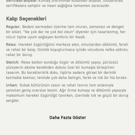
:
Sertifikalı Boyalar
Kumaş üretiminde kullanılan boyalar, uluslararası
sertifikalara sahiptir ve insan sağlığına tamamen zararsızdır.
Kalıp Seçenekleri
:
Regular
Bedeni sarmadan üzerine tam oturan, zamansız ve dengeli
bir silüet. "Ne çok dar ne çok bol olsun" diyenler için tasarlanmış, her
vücut tipine uyum sağlayan konforlu bir klasik.
:
Relax
Hareket özgürlüğünü merkeze alan, omuzlardan dökümlü, ferah
ve rahat bir kalıp. Günlük koşuşturmaca içinde vücuduna nefes aldıran,
rahat bir duruş.
:
Sketch
Relax kalıbın sunduğu özgür ve dökümlü yapıyı, pürüzsüz
yüzeylerin aksine kendinden dokulu özel bir kumaşla birleştiren
tasarım. Bu karakteristik doku, tişörte sadece görsel bir derinlik
katmakla kalmaz; teninde çok daha belirgin, farklı ve tok bir his bırakır.
:
Urban
Sokak kültürünün cesur ve rahat tavrını tam anlamıyla
yansıtan geniş oversize kesim. Ağır örme kumaşı ve dökümlü yapısıyla
maksimum hareket özgürlüğü tanırken, üzerinde tok ve güçlü bir duruş
sergiler.
Neden KAFT?
Daha Fazla Göster
:
Giyilebilir Hikayeler
KAFT sıradan bir giyim markası değil; kanvasını
farklı sanatçılara ve yaratıcı zihinlere açık tutan bir tasarım
platformudur. Üzerinde taşıdığın her parça, arkasında derin bir anlam