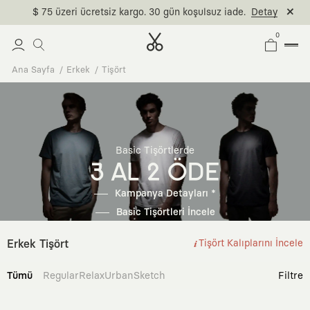
$ 75 üzeri ücretsiz kargo. 30 gün koşulsuz iade.
Detay
0
Ana Sayfa
Erkek
Tişört
Basic Tişörtlerde
3 AL 2 ÖDE
Kampanya Detayları *
Basic Tişörtleri İncele
Erkek Tişört
Tişört Kalıplarını İncele
Tümü
Regular
Relax
Urban
Sketch
Filtre