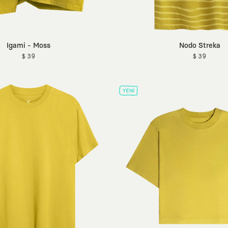
Igami - Moss
Nodo Streka
$ 39
$ 39