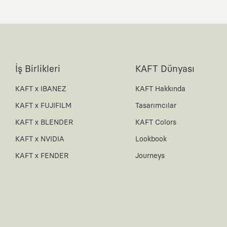
İş Birlikleri
KAFT Dünyası
KAFT x IBANEZ
KAFT Hakkında
KAFT x FUJIFILM
Tasarımcılar
KAFT x BLENDER
KAFT Colors
KAFT x NVIDIA
Lookbook
KAFT x FENDER
Journeys