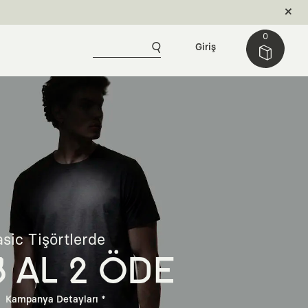
0
Giriş
sic Tişörtlerde
3 AL 2 ÖDE
Kampanya Detayları *