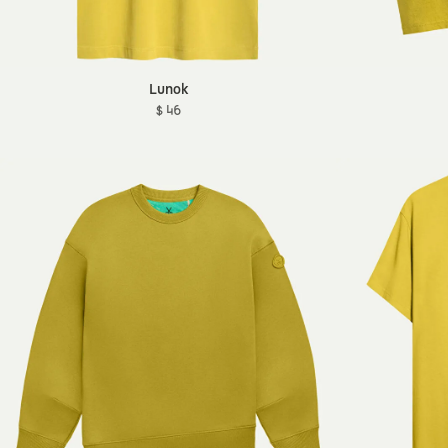
Lunok
$ 46