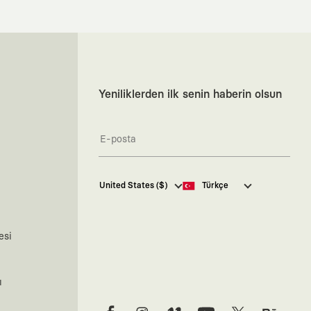
Yeniliklerden ilk senin haberin olsun
Kaft Tasarım Tekstil Sanayi ve
United States ($)
Türkçe
Ticaret Anonim Şirketi tarafından
kampanya ve tanıtımlara ilişkin
tarafıma ticari elektronik ileti
göndermesi için
burada
belirtilen
esi
izni veriyorum.
Ticari Elektronik İleti Aydınlatma
Metni’ne
buradan ulaşabilirsiniz.
ı