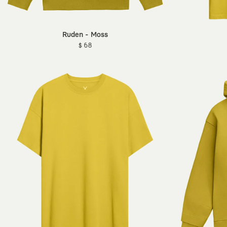
Ruden - Moss
$ 68