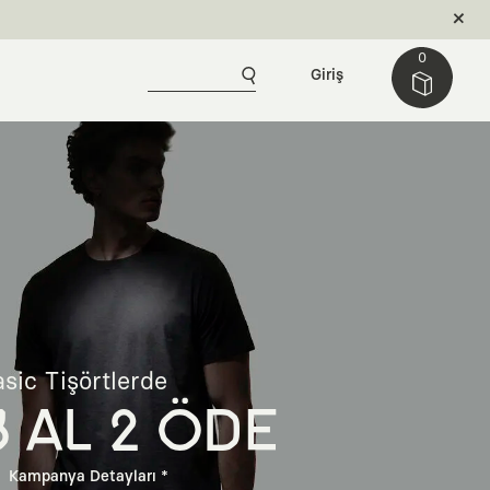
0
Giriş
sic Tişörtlerde
3 AL 2 ÖDE
Kampanya Detayları *