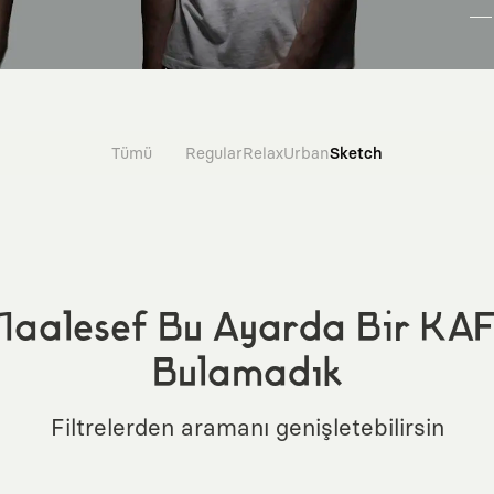
Tümü
Regular
Relax
Urban
Sketch
aalesef Bu Ayarda Bir KA
Bulamadık
Filtrelerden aramanı genişletebilirsin