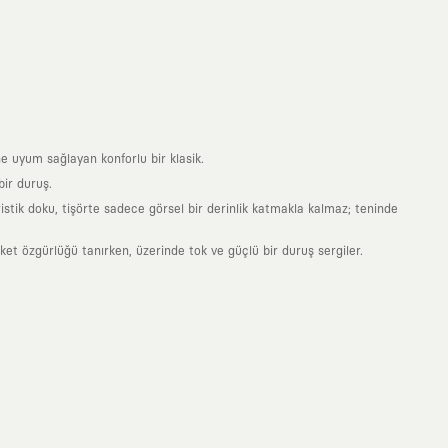
e uyum sağlayan konforlu bir klasik.
ir duruş.
stik doku, tişörte sadece görsel bir derinlik katmakla kalmaz; teninde
 özgürlüğü tanırken, üzerinde tok ve güçlü bir duruş sergiler.
nde taşıdığın her parça, arkasında derin bir anlam ve hikaye barındıran
 giyilip eskiyecek kıyafetler üretmek değil; yıllar boyu dolabının en
sarımla, sıradanlığa meydan okuyan büyük ve yaratıcı bir topluluğun
obal markalarla yaptığımız özel iş birlikleriyle harmanlıyoruz. KAFT