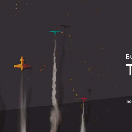
Bu
İnc