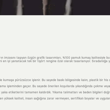
arın imzasını taşıyan özgün grafik tasarımları, %100 pamuk kumaş kalitesiyle b
ni en iyi yansıtacak tek bir tişört rengine özel olarak tasarlanıyor. Sıradanlığa
yle kumaşa pürüzsüzce işlenir. Bu sayede baskı bölgesinde kalın, plastik bir h
ama işleminden geçer. Bu sayede önerilen koşullarda yıkandığında çekme veya
k yaka etiketlerini tamamen kaldırdık. Yıkama talimatları ve beden bilgileri do
yüksek kaliteli, insan sağlığına zarar vermeyen, sertifikalı boyalar ve uygulan