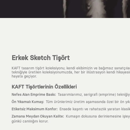
Erkek Sketch Tişört
KAFT tasarım tişört koleksiyonu; kendi ekibimizin ve bağımsız sanatçıl
tekniğiyle üretilen koleksiyonumuzda, her bir illüstrasyon kendi hikayesi
hayata geçiyor.
KAFT Tişörtlerinin Özellikleri
:
Nefes Alan Emprime Baskı
Tasarımlarımız, serigrafi (emprime) tekniği
:
Ön Yıkamalı Kumaş
Tüm ürünlerimiz üretim aşamasında özel bir ön yık
:
Etiketsiz Maksimum Konfor
Ensede kaşıntı ve rahatsızlık yaratan klasi
:
Zamana Meydan Okuyan Kalite
Kumaşın dokusuna derinlemesine işleyen 
günkü canlılığını korur.