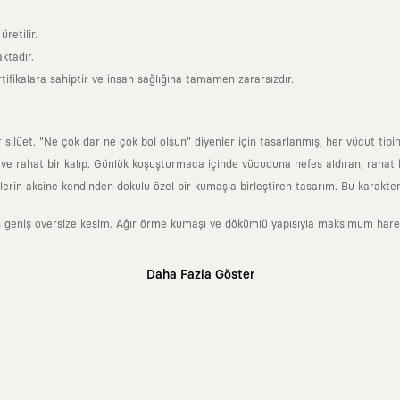
retilir.
ktadır.
tifikalara sahiptir ve insan sağlığına tamamen zararsızdır.
lüet. "Ne çok dar ne çok bol olsun" diyenler için tasarlanmış, her vücut tipin
 rahat bir kalıp. Günlük koşuşturmaca içinde vücuduna nefes aldıran, rahat b
rin aksine kendinden dokulu özel bir kumaşla birleştiren tasarım. Bu karakteri
 geniş oversize kesim. Ağır örme kumaşı ve dökümlü yapısıyla maksimum hareket
Daha Fazla Göster
klı sanatçılara ve yaratıcı zihinlere açık tutan bir tasarım platformudur. Üzeri
erden ve hızlı tüketim döngülerinden tamamen uzağız. Amacımız sadece birkaç ay
zaman kaybetmeyen zamansız tasarımlar ortaya koymaktır.
 olanların ve şehri özgürce adımlayanların ortak dilidir. Üzerinde taşıdığın ta
yanından bağımsız illüstratörler, sanatçılar ve kendi alanında vizyoner olan gl