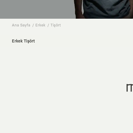
Ana Sayfa
Erkek
Tişört
Erkek Tişört
M