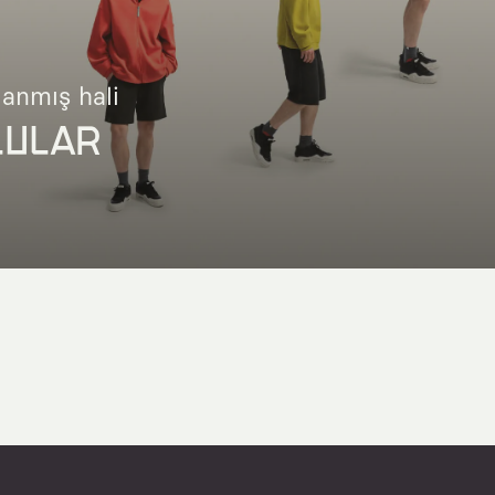
lanmış hali
LULAR