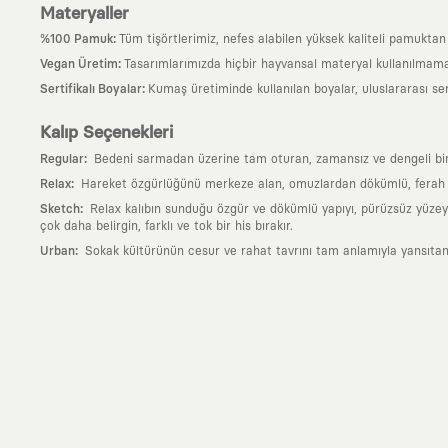
Materyaller
:
%100 Pamuk
Tüm tişörtlerimiz, nefes alabilen yüksek kaliteli pamuktan ü
:
Vegan Üretim
Tasarımlarımızda hiçbir hayvansal materyal kullanılmama
:
Sertifikalı Boyalar
Kumaş üretiminde kullanılan boyalar, uluslararası ser
Kalıp Seçenekleri
:
Regular
Bedeni sarmadan üzerine tam oturan, zamansız ve dengeli bir si
:
Relax
Hareket özgürlüğünü merkeze alan, omuzlardan dökümlü, ferah ve
:
Sketch
Relax kalıbın sunduğu özgür ve dökümlü yapıyı, pürüzsüz yüzeyle
çok daha belirgin, farklı ve tok bir his bırakır.
:
Urban
Sokak kültürünün cesur ve rahat tavrını tam anlamıyla yansıtan
Neden KAFT?
:
Giyilebilir Hikayeler
KAFT sıradan bir giyim markası değil; kanvasını far
özgün bir sanat eseridir.
:
Zamansız Tasarımlar
Klasik moda dünyasının dayattığı sezonluk trendl
değerli parçası olarak kalacak, hikayesini ve estetik değerini hiçbir 
:
Yaratıcı Bir Topluluk
KAFT, keşfetmeyi sevenlerin, sanata tutkuyla bağlı
parçası olursun.
:
Global İş Birlikleri
Kendi tasarım mutfağımızın gücünü, dünyanın dört bir 