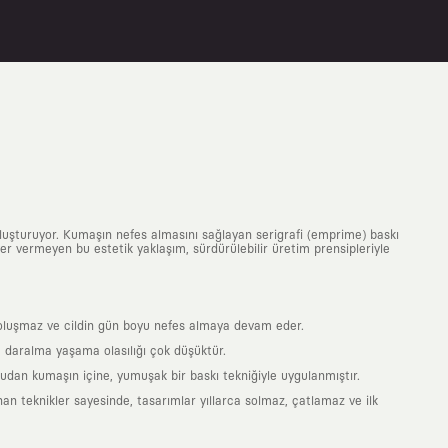
uluşturuyor. Kumaşın nefes almasını sağlayan serigrafi (emprime) baskı
 yer vermeyen bu estetik yaklaşım, sürdürülebilir üretim prensipleriyle
is oluşmaz ve cildin gün boyu nefes almaya devam eder.
 daralma yaşama olasılığı çok düşüktür.
ğrudan kumaşın içine, yumuşak bir baskı tekniğiyle uygulanmıştır.
an teknikler sayesinde, tasarımlar yıllarca solmaz, çatlamaz ve ilk