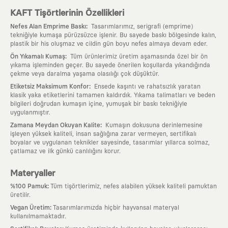
KAFT Tişörtlerinin Özellikleri
:
Nefes Alan Emprime Baskı
Tasarımlarımız, serigrafi (emprime)
tekniğiyle kumaşa pürüzsüzce işlenir. Bu sayede baskı bölgesinde kalın,
plastik bir his oluşmaz ve cildin gün boyu nefes almaya devam eder.
:
Ön Yıkamalı Kumaş
Tüm ürünlerimiz üretim aşamasında özel bir ön
yıkama işleminden geçer. Bu sayede önerilen koşullarda yıkandığında
çekme veya daralma yaşama olasılığı çok düşüktür.
:
Etiketsiz Maksimum Konfor
Ensede kaşıntı ve rahatsızlık yaratan
klasik yaka etiketlerini tamamen kaldırdık. Yıkama talimatları ve beden
bilgileri doğrudan kumaşın içine, yumuşak bir baskı tekniğiyle
uygulanmıştır.
:
Zamana Meydan Okuyan Kalite
Kumaşın dokusuna derinlemesine
işleyen yüksek kaliteli, insan sağlığına zarar vermeyen, sertifikalı
boyalar ve uygulanan teknikler sayesinde, tasarımlar yıllarca solmaz,
çatlamaz ve ilk günkü canlılığını korur.
Materyaller
:
%100 Pamuk
Tüm tişörtlerimiz, nefes alabilen yüksek kaliteli pamuktan
üretilir.
:
Vegan Üretim
Tasarımlarımızda hiçbir hayvansal materyal
kullanılmamaktadır.