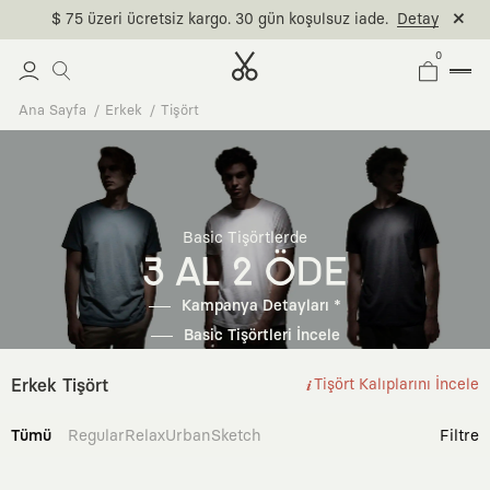
$ 75 üzeri ücretsiz kargo. 30 gün koşulsuz iade.
Detay
0
Ana Sayfa
Erkek
Tişört
Basic Tişörtlerde
3 AL 2 ÖDE
Kampanya Detayları *
Basic Tişörtleri İncele
Erkek Tişört
Tişört Kalıplarını İncele
Tümü
Regular
Relax
Urban
Sketch
Filtre