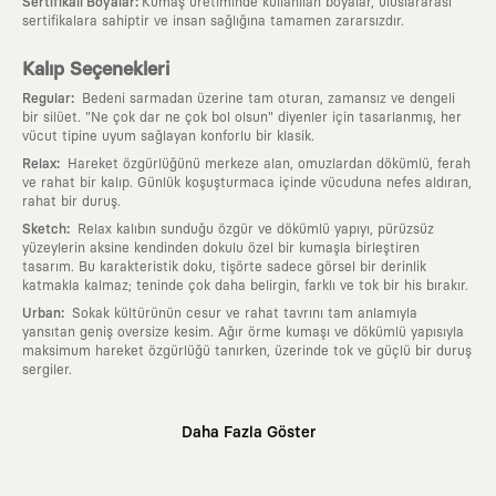
:
Sertifikalı Boyalar
Kumaş üretiminde kullanılan boyalar, uluslararası
sertifikalara sahiptir ve insan sağlığına tamamen zararsızdır.
Kalıp Seçenekleri
:
Regular
Bedeni sarmadan üzerine tam oturan, zamansız ve dengeli
bir silüet. "Ne çok dar ne çok bol olsun" diyenler için tasarlanmış, her
vücut tipine uyum sağlayan konforlu bir klasik.
:
Relax
Hareket özgürlüğünü merkeze alan, omuzlardan dökümlü, ferah
ve rahat bir kalıp. Günlük koşuşturmaca içinde vücuduna nefes aldıran,
rahat bir duruş.
:
Sketch
Relax kalıbın sunduğu özgür ve dökümlü yapıyı, pürüzsüz
yüzeylerin aksine kendinden dokulu özel bir kumaşla birleştiren
tasarım. Bu karakteristik doku, tişörte sadece görsel bir derinlik
katmakla kalmaz; teninde çok daha belirgin, farklı ve tok bir his bırakır.
:
Urban
Sokak kültürünün cesur ve rahat tavrını tam anlamıyla
yansıtan geniş oversize kesim. Ağır örme kumaşı ve dökümlü yapısıyla
maksimum hareket özgürlüğü tanırken, üzerinde tok ve güçlü bir duruş
sergiler.
Neden KAFT?
Daha Fazla Göster
:
Giyilebilir Hikayeler
KAFT sıradan bir giyim markası değil; kanvasını
farklı sanatçılara ve yaratıcı zihinlere açık tutan bir tasarım
platformudur. Üzerinde taşıdığın her parça, arkasında derin bir anlam