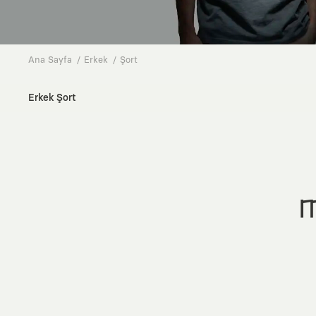
Ana Sayfa
Erkek
Şort
Erkek Şort
M