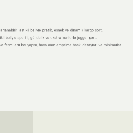
anabilir lastikli beliyle pratik, esnek ve dinamik kargo şort.
i beliyle sportif, gündelik ve ekstra konforlu jogger şort.
e fermuarlı bel yapısı, hava alan emprime baskı detayları ve minimalist
nde taşıdığın her parça, arkasında derin bir anlam ve hikaye barındıran
 giyilip eskiyecek kıyafetler üretmek değil; yıllar boyu dolabının en
sarımla, sıradanlığa meydan okuyan büyük ve yaratıcı bir topluluğun
obal markalarla yaptığımız özel iş birlikleriyle harmanlıyoruz. KAFT
ruz. Bu entegre ekosistem, sana ulaşan her ürünün yüksek KAFT