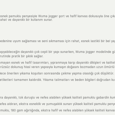
, esnek pamuklu penyesiyle Wuma jogger şort ve hafif kanvas dokusuyla öne çı
rahat ve dayanıklı bir kullanım sunar.
nine uyum sağlaması ve seni sıkmaması için rahat, esnek lastikli bir bel yapısın
ıyabileceğin dayanıklı çok cepli bir yapı sunarken, Wuma jogger modelinde günl
utinde pratik bir şıklık sağlar.
tlamayan esnek ve hafif tasarımları, yıpranmaya karşı dayanıklı dikişleri ve kali
 pürüzsüz dokunuş hissi veren yapısıyla kumaşın doğasını bozmadan uzun ömürlü 
ylece önerilen yıkama koşulları sonrasında çekme yapma olasılığı çok düşüktür.
l etiketleri tamamen kaldırdık. Yıkama talimatları ve beden bilgileri doğrudan k
a dayanıklı, tok duruşlu ve nefes alabilen yüksek kaliteli pamuklu gabardin kum
fes aldıran, ekstra esneklik ve yumuşaklık sunan yüksek kaliteli pamuklu penye
klu, 180 gsm ağırlığında, ekstra hafif ve nefes alabilen yüksek kaliteli kanva