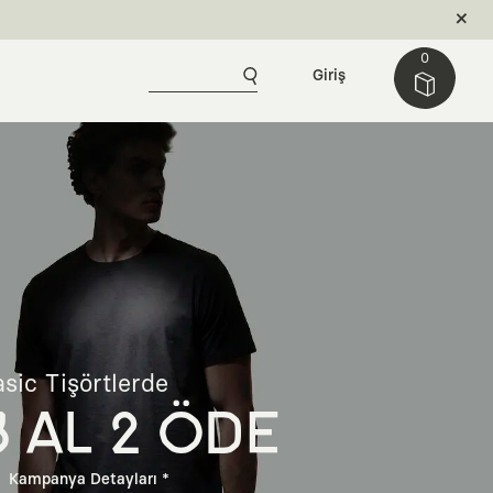
0
Giriş
sic Tişörtlerde
3 AL 2 ÖDE
Kampanya Detayları *