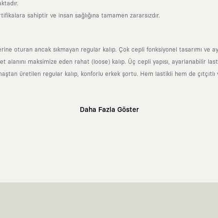
ktadır.
tifikalara sahiptir ve insan sağlığına tamamen zararsızdır.
ne oturan ancak sıkmayan regular kalıp. Çok cepli fonksiyonel tasarımı ve ayarl
anını maksimize eden rahat (loose) kalıp. Üç cepli yapısı, ayarlanabilir lastikl
n üretilen regular kalıp, konforlu erkek şortu. Hem lastikli hem de çıtçıtlı v
Daha Fazla Göster
klı sanatçılara ve yaratıcı zihinlere açık tutan bir tasarım platformudur. Üzeri
erden ve hızlı tüketim döngülerinden tamamen uzağız. Amacımız sadece birkaç ay
zaman kaybetmeyen zamansız tasarımlar ortaya koymaktır.
 olanların ve şehri özgürce adımlayanların ortak dilidir. Üzerinde taşıdığın ta
yanından bağımsız illüstratörler, sanatçılar ve kendi alanında vizyoner olan gl
yeni hikayeler anlattığı ortak bir platformdur.
neyimine kadar tüm süreçlerimizi kendi içimizde, büyük bir tutkuyla yönetiyo