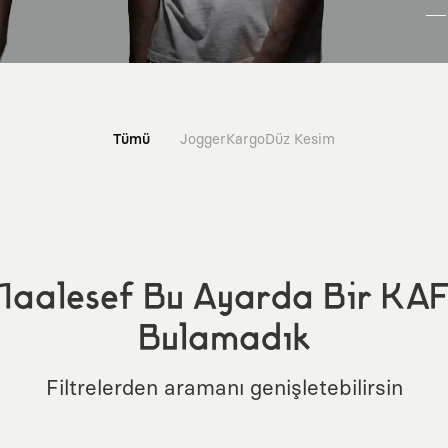
Tümü
Jogger
Kargo
Düz Kesim
aalesef Bu Ayarda Bir KA
Bulamadık
Filtrelerden aramanı genişletebilirsin