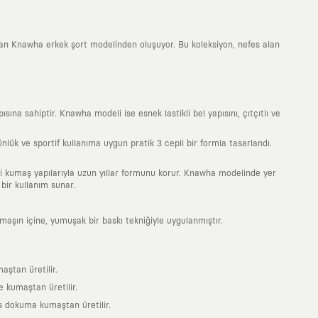
kan Knawha erkek şort modelinden oluşuyor. Bu koleksiyon, nefes alan
a sahiptir. Knawha modeli ise esnek lastikli bel yapısını, çıtçıtlı ve
ük ve sportif kullanıma uygun pratik 3 cepli bir formla tasarlandı.
teli kumaş yapılarıyla uzun yıllar formunu korur. Knawha modelinde yer
bir kullanım sunar.
umaşın içine, yumuşak bir baskı tekniğiyle uygulanmıştır.
aştan üretilir.
 kumaştan üretilir.
s dokuma kumaştan üretilir.