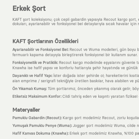
Erkek Şort
KAFT şort koleksiyonu; çok cepli gabardin yapısıyla Recout kargo şort
dokuları, ayarlanabilir ve fonksiyonel bel detaylarıyla sıcak havalar için 
KAFT Şortlarının Özellikleri
:
Ayarlanabilir ve Fonksiyonel Bel
Recout ve Wuma modelleri, gün boyu bede
fermuarlı kapama detayıyla birleştirerek fonksiyonel bir kullanım sunar.
:
Fonksiyonellik ve Pratiklik
Recout kargo modelinde eşyalarını güvenle taş
Knawha ise hafif yapısı ve konforlu hatlarıyla şehir hayatında ve günlük r
:
Dayanıklı ve Hafif Yapı
İster doğada ister şehirde ol; hareketlerini kısı
alan emprime / serigrafi tekniğiyle üretilen baskılar, hava alabilen ve
:
Ön Yıkamalı Kumaş
Tüm şortlarımız, önceden yıkanmış olarak gelir; bö
:
Etiketsiz Maksimum Konfor
Cildi tahriş eden ve kaşıntı yaratan fizikse
Materyaller
:
Pamuklu Gabardin (Recout)
Kargo şort modelimiz Recout, zorlu koşullar
:
Yumuşak Pamuklu Penye (Wuma)
Jogger şort modelimiz Wuma, cilde ne
:
Hafif Kanvas Dokuma (Knawha)
Erkek şort modelimiz Knawha, %100 pamu