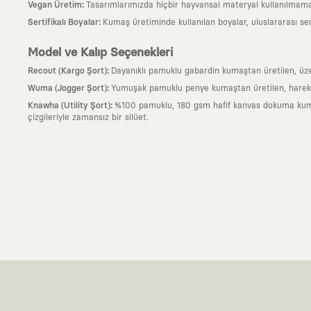
:
Vegan Üretim
Tasarımlarımızda hiçbir hayvansal materyal kullanılmama
:
Sertifikalı Boyalar
Kumaş üretiminde kullanılan boyalar, uluslararası ser
Model ve Kalıp Seçenekleri
:
Recout (Kargo Şort)
Dayanıklı pamuklu gabardin kumaştan üretilen, üzeri
:
Wuma (Jogger Şort)
Yumuşak pamuklu penye kumaştan üretilen, hareket al
:
Knawha (Utility Şort)
%100 pamuklu, 180 gsm hafif kanvas dokuma kumaşta
çizgileriyle zamansız bir silüet.
Neden KAFT?
:
Giyilebilir Hikayeler
KAFT sıradan bir giyim markası değil; kanvasını far
özgün bir sanat eseridir.
:
Zamansız Tasarımlar
Klasik moda dünyasının dayattığı sezonluk trendl
değerli parçası olarak kalacak, hikayesini ve estetik değerini hiçbir 
:
Yaratıcı Bir Topluluk
KAFT, keşfetmeyi sevenlerin, sanata tutkuyla bağlı
parçası olursun.
:
Global İş Birlikleri
Kendi tasarım mutfağımızın gücünü, dünyanın dört bir 
kanvası, farklı disiplinlerin, kültürlerin ve yaratıcı zihinlerin buluşup yep
:
360 Derece Entegre Kalite
Tasarımdan üretime, yazılımdan müşteri de
standartlarında ve tavizsiz bir kaliteyle üretilmesini garanti eder.