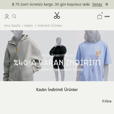
$ 75 üzeri ücretsiz kargo. 30 gün koşulsuz iade.
Detay
0
Ana Sayfa
Kadın
İndirimli Ürünler
Seçili Tasarımlarda
%40'A VARAN İNDİRİM
İndirimli Tasarımları İncele
Kadın İndirimli Ürünler
Filtre