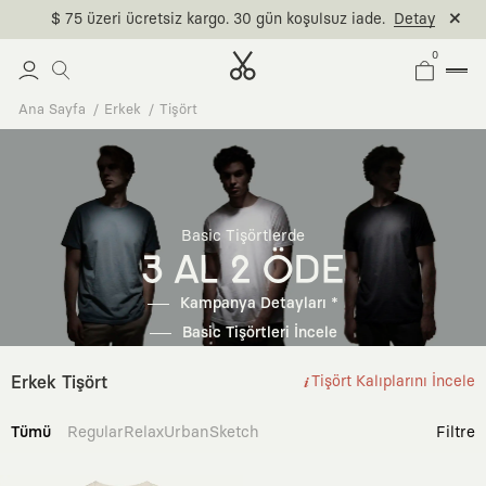
$ 75 üzeri ücretsiz kargo. 30 gün koşulsuz iade.
Detay
0
Ana Sayfa
Erkek
Tişört
Basic Tişörtlerde
3 AL 2 ÖDE
Kampanya Detayları *
Basic Tişörtleri İncele
Erkek Tişört
Tişört Kalıplarını İncele
Tümü
Regular
Relax
Urban
Sketch
Filtre