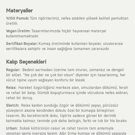
Materyaller
:
%100 Pamuk
Tüm tişörtlerimiz, nefes alabilen yüksek kaliteli pamuktan
üretilir.
:
Vegan Üretim
Tasarımlarımızda hiçbir hayvansal materyal
kullanılmamaktadır.
:
Sertifikalı Boyalar
Kumaş üretiminde kullanılan boyalar, uluslararası
sertifikalara sahiptir ve insan sağlığına tamamen zararsızdır.
Kalıp Seçenekleri
:
Regular
Bedeni sarmadan üzerine tam oturan, zamansız ve dengeli
bir silüet. "Ne çok dar ne çok bol olsun" diyenler için tasarlanmış, her
vücut tipine uyum sağlayan konforlu bir klasik.
:
Relax
Hareket özgürlüğünü merkeze alan, omuzlardan dökümlü, ferah
ve rahat bir kalıp. Günlük koşuşturmaca içinde vücuduna nefes aldıran,
rahat bir duruş.
:
Sketch
Relax kalıbın sunduğu özgür ve dökümlü yapıyı, pürüzsüz
yüzeylerin aksine kendinden dokulu özel bir kumaşla birleştiren
tasarım. Bu karakteristik doku, tişörte sadece görsel bir derinlik
katmakla kalmaz; teninde çok daha belirgin, farklı ve tok bir his bırakır.
:
Urban
Sokak kültürünün cesur ve rahat tavrını tam anlamıyla
yansıtan geniş oversize kesim. Ağır örme kumaşı ve dökümlü yapısıyla