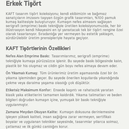
Erkek Tişört
KAFT tasarım tişört koleksiyonu; kendi ekibimizin ve bağımsız
sanatçıların imzasını taşıyan özgün grafik tasarımları, %100 pamuk
kumaş kalitesiyle buluşturuyor. Kumaşın nefes almasını sağlayan
serigrafi (emprime) baskı tekniğiyle üretilen koleksiyonumuzda, her bir
illüstrasyon kendi hikayesini en iyi yansıtacak tek bir tişört rengine özel
olarak tasarlanıyor. Sıradanlığa yer vermeyen bu estetik yaklaşım,
sürdürülebilir üretim prensipleriyle hayata geçiyor.
KAFT Tişörtlerinin Özellikleri
:
Nefes Alan Emprime Baskı
Tasarımlarımız, serigrafi (emprime)
tekniğiyle kumaşa pürüzsüzce işlenir. Bu sayede baskı bölgesinde kalın,
plastik bir his oluşmaz ve cildin gün boyu nefes almaya devam eder.
:
Ön Yıkamalı Kumaş
Tüm ürünlerimiz üretim aşamasında özel bir ön
yıkama işleminden geçer. Bu sayede önerilen koşullarda yıkandığında
çekme veya daralma yaşama olasılığı çok düşüktür.
:
Etiketsiz Maksimum Konfor
Ensede kaşıntı ve rahatsızlık yaratan
klasik yaka etiketlerini tamamen kaldırdık. Yıkama talimatları ve beden
bilgileri doğrudan kumaşın içine, yumuşak bir baskı tekniğiyle
uygulanmıştır.
:
Zamana Meydan Okuyan Kalite
Kumaşın dokusuna derinlemesine
işleyen yüksek kaliteli, insan sağlığına zarar vermeyen, sertifikalı
boyalar ve uygulanan teknikler sayesinde, tasarımlar yıllarca solmaz,
çatlamaz ve ilk günkü canlılığını korur.