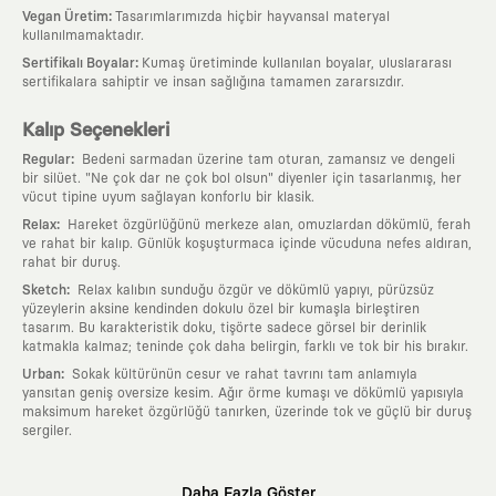
:
Vegan Üretim
Tasarımlarımızda hiçbir hayvansal materyal
kullanılmamaktadır.
:
Sertifikalı Boyalar
Kumaş üretiminde kullanılan boyalar, uluslararası
sertifikalara sahiptir ve insan sağlığına tamamen zararsızdır.
Kalıp Seçenekleri
:
Regular
Bedeni sarmadan üzerine tam oturan, zamansız ve dengeli
bir silüet. "Ne çok dar ne çok bol olsun" diyenler için tasarlanmış, her
vücut tipine uyum sağlayan konforlu bir klasik.
:
Relax
Hareket özgürlüğünü merkeze alan, omuzlardan dökümlü, ferah
ve rahat bir kalıp. Günlük koşuşturmaca içinde vücuduna nefes aldıran,
rahat bir duruş.
:
Sketch
Relax kalıbın sunduğu özgür ve dökümlü yapıyı, pürüzsüz
yüzeylerin aksine kendinden dokulu özel bir kumaşla birleştiren
tasarım. Bu karakteristik doku, tişörte sadece görsel bir derinlik
katmakla kalmaz; teninde çok daha belirgin, farklı ve tok bir his bırakır.
:
Urban
Sokak kültürünün cesur ve rahat tavrını tam anlamıyla
yansıtan geniş oversize kesim. Ağır örme kumaşı ve dökümlü yapısıyla
maksimum hareket özgürlüğü tanırken, üzerinde tok ve güçlü bir duruş
sergiler.
Neden KAFT?
Daha Fazla Göster