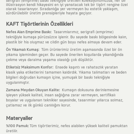
serigrafi (emprime) baskı tekniğiyle üretilen koleksiyonumuzda, her bir
illüstrasyon kendi hikayesini en iyi yansıtacak tek bir tişört rengine özel
olarak tasarlanıyor. Sıradanlığa yer vermeyen bu estetik yaklaşım,
sürdürülebilir üretim prensipleriyle hayata geçiyor.
KAFT Tişörtlerinin Özellikleri
:
Nefes Alan Emprime Baskı
Tasarımlarımız, serigrafi (emprime)
tekniğiyle kumaşa pürüzsüzce işlenir. Bu sayede baskı bölgesinde kalın,
plastik bir his oluşmaz ve cildin gün boyu nefes almaya devam eder.
:
Ön Yıkamalı Kumaş
Tüm ürünlerimiz üretim aşamasında özel bir ön
yıkama işleminden geçer. Bu sayede önerilen koşullarda yıkandığında
çekme veya daralma yaşama olasılığı çok düşüktür.
:
Etiketsiz Maksimum Konfor
Ensede kaşıntı ve rahatsızlık yaratan
klasik yaka etiketlerini tamamen kaldırdık. Yıkama talimatları ve beden
bilgileri doğrudan kumaşın içine, yumuşak bir baskı tekniğiyle
uygulanmıştır.
:
Zamana Meydan Okuyan Kalite
Kumaşın dokusuna derinlemesine
işleyen yüksek kaliteli, insan sağlığına zarar vermeyen, sertifikalı
boyalar ve uygulanan teknikler sayesinde, tasarımlar yıllarca solmaz,
çatlamaz ve ilk günkü canlılığını korur.
Materyaller
:
%100 Pamuk
Tüm tişörtlerimiz, nefes alabilen yüksek kaliteli pamuktan
üretilir.