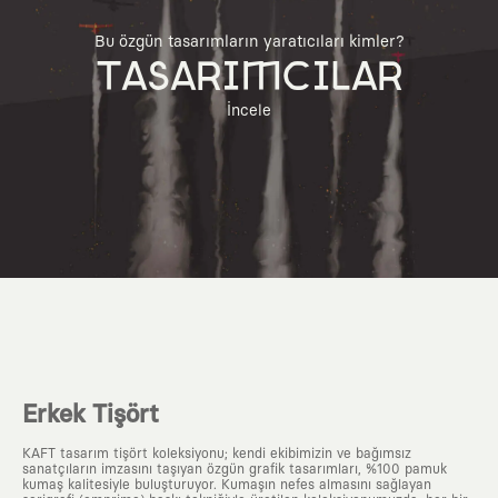
Bu özgün tasarımların yaratıcıları kimler?
TASARIMCILAR
İncele
Erkek Tişört
KAFT tasarım tişört koleksiyonu; kendi ekibimizin ve bağımsız
sanatçıların imzasını taşıyan özgün grafik tasarımları, %100 pamuk
kumaş kalitesiyle buluşturuyor. Kumaşın nefes almasını sağlayan