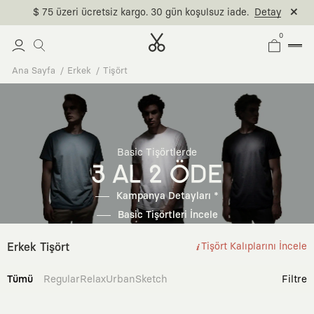
$ 75 üzeri ücretsiz kargo. 30 gün koşulsuz iade.
Detay
0
Ana Sayfa
Erkek
Tişört
Basic Tişörtlerde
3 AL 2 ÖDE
Kampanya Detayları *
Basic Tişörtleri İncele
Erkek Tişört
Tişört Kalıplarını İncele
Tümü
Regular
Relax
Urban
Sketch
Filtre