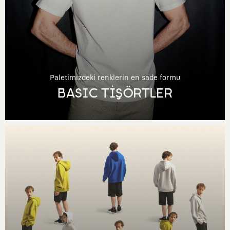
Paletimizdeki renklerin en sade formu
BASIC TİŞÖRTLER