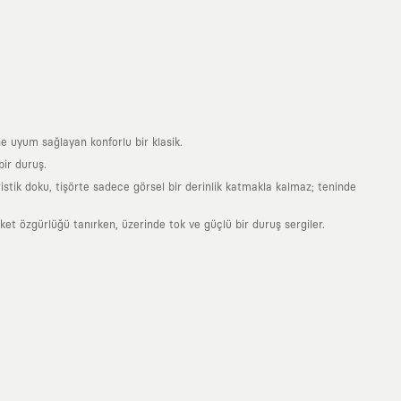
e uyum sağlayan konforlu bir klasik.
ir duruş.
stik doku, tişörte sadece görsel bir derinlik katmakla kalmaz; teninde
 özgürlüğü tanırken, üzerinde tok ve güçlü bir duruş sergiler.
nde taşıdığın her parça, arkasında derin bir anlam ve hikaye barındıran
 giyilip eskiyecek kıyafetler üretmek değil; yıllar boyu dolabının en
sarımla, sıradanlığa meydan okuyan büyük ve yaratıcı bir topluluğun
obal markalarla yaptığımız özel iş birlikleriyle harmanlıyoruz. KAFT