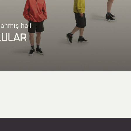
lanmış hali
LULAR