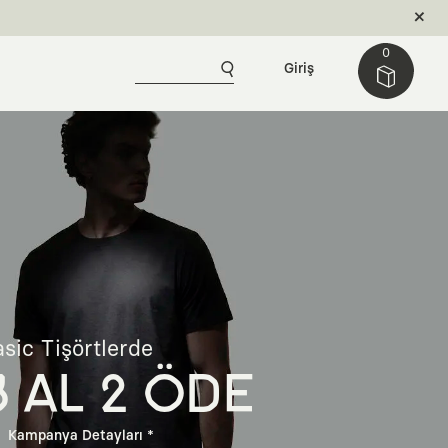
0
Giriş
sic Tişörtlerde
3 AL 2 ÖDE
Kampanya Detayları *