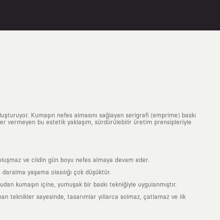
uluşturuyor. Kumaşın nefes almasını sağlayan serigrafi (emprime) baskı
 yer vermeyen bu estetik yaklaşım, sürdürülebilir üretim prensipleriyle
is oluşmaz ve cildin gün boyu nefes almaya devam eder.
 daralma yaşama olasılığı çok düşüktür.
ğrudan kumaşın içine, yumuşak bir baskı tekniğiyle uygulanmıştır.
an teknikler sayesinde, tasarımlar yıllarca solmaz, çatlamaz ve ilk