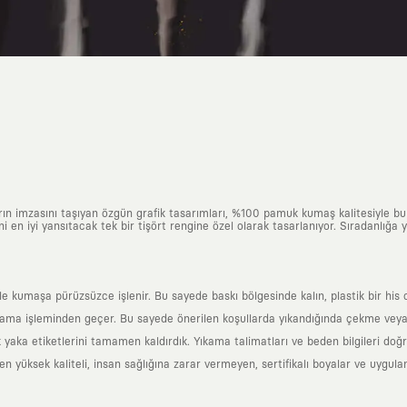
arın imzasını taşıyan özgün grafik tasarımları, %100 pamuk kumaş kalitesiyle b
ni en iyi yansıtacak tek bir tişört rengine özel olarak tasarlanıyor. Sıradanlığa
yle kumaşa pürüzsüzce işlenir. Bu sayede baskı bölgesinde kalın, plastik bir h
ama işleminden geçer. Bu sayede önerilen koşullarda yıkandığında çekme veya
k yaka etiketlerini tamamen kaldırdık. Yıkama talimatları ve beden bilgileri do
yüksek kaliteli, insan sağlığına zarar vermeyen, sertifikalı boyalar ve uygulan