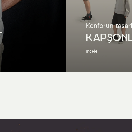
Konforun tasar
u
KAPŞON
İncele