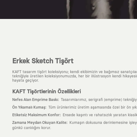
Erkek Sketch Tişört
KAFT tasarım tişört koleksiyonu; kendi ekibimizin ve bağımsız sanatçıl
tekniğiyle üretilen koleksiyonumuzda, her bir illüstrasyon kendi hikayesi
hayata geçiyor.
KAFT Tişörtlerinin Özellikleri
:
Nefes Alan Emprime Baskı
Tasarımlarımız, serigrafi (emprime) tekniği
:
Ön Yıkamalı Kumaş
Tüm ürünlerimiz üretim aşamasında özel bir ön yık
:
Etiketsiz Maksimum Konfor
Ensede kaşıntı ve rahatsızlık yaratan klasi
:
Zamana Meydan Okuyan Kalite
Kumaşın dokusuna derinlemesine işleyen 
günkü canlılığını korur.