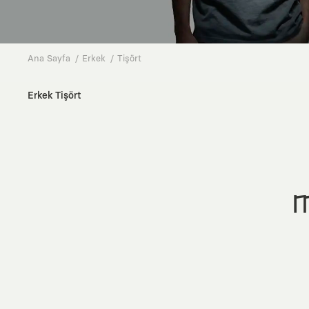
Ana Sayfa
Erkek
Tişört
Erkek Tişört
M