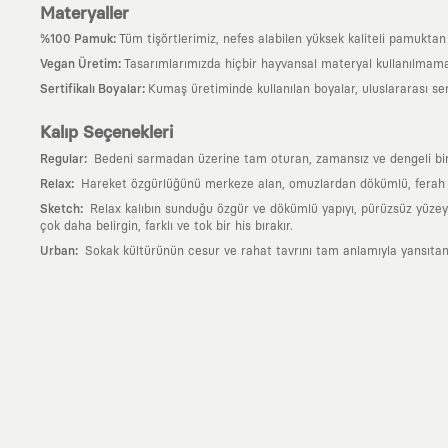
Materyaller
:
%100 Pamuk
Tüm tişörtlerimiz, nefes alabilen yüksek kaliteli pamuktan ü
:
Vegan Üretim
Tasarımlarımızda hiçbir hayvansal materyal kullanılmama
:
Sertifikalı Boyalar
Kumaş üretiminde kullanılan boyalar, uluslararası ser
Kalıp Seçenekleri
:
Regular
Bedeni sarmadan üzerine tam oturan, zamansız ve dengeli bir si
:
Relax
Hareket özgürlüğünü merkeze alan, omuzlardan dökümlü, ferah ve
:
Sketch
Relax kalıbın sunduğu özgür ve dökümlü yapıyı, pürüzsüz yüzeyle
çok daha belirgin, farklı ve tok bir his bırakır.
:
Urban
Sokak kültürünün cesur ve rahat tavrını tam anlamıyla yansıtan
Neden KAFT?
:
Giyilebilir Hikayeler
KAFT sıradan bir giyim markası değil; kanvasını far
özgün bir sanat eseridir.
:
Zamansız Tasarımlar
Klasik moda dünyasının dayattığı sezonluk trendl
değerli parçası olarak kalacak, hikayesini ve estetik değerini hiçbir 
:
Yaratıcı Bir Topluluk
KAFT, keşfetmeyi sevenlerin, sanata tutkuyla bağlı
parçası olursun.
:
Global İş Birlikleri
Kendi tasarım mutfağımızın gücünü, dünyanın dört bir 