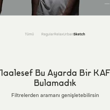
Tümü
Regular
Relax
Urban
Sketch
aalesef Bu Ayarda Bir KA
Bulamadık
Filtrelerden aramanı genişletebilirsin