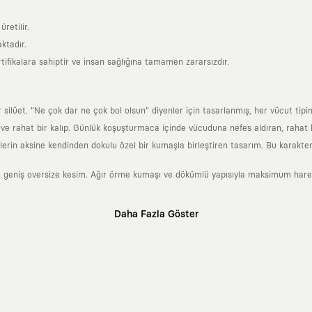
retilir.
ktadır.
tifikalara sahiptir ve insan sağlığına tamamen zararsızdır.
lüet. "Ne çok dar ne çok bol olsun" diyenler için tasarlanmış, her vücut tipin
 rahat bir kalıp. Günlük koşuşturmaca içinde vücuduna nefes aldıran, rahat b
rin aksine kendinden dokulu özel bir kumaşla birleştiren tasarım. Bu karakteri
 geniş oversize kesim. Ağır örme kumaşı ve dökümlü yapısıyla maksimum hareket
Daha Fazla Göster
klı sanatçılara ve yaratıcı zihinlere açık tutan bir tasarım platformudur. Üzeri
erden ve hızlı tüketim döngülerinden tamamen uzağız. Amacımız sadece birkaç ay
zaman kaybetmeyen zamansız tasarımlar ortaya koymaktır.
 olanların ve şehri özgürce adımlayanların ortak dilidir. Üzerinde taşıdığın ta
yanından bağımsız illüstratörler, sanatçılar ve kendi alanında vizyoner olan gl