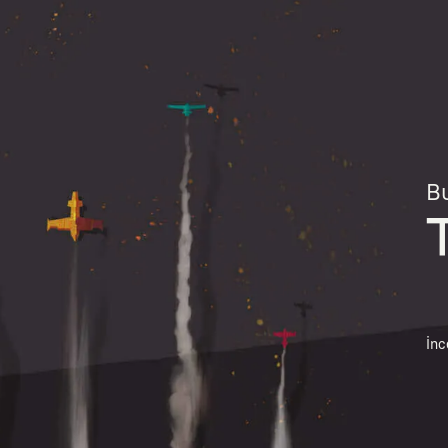
Bu
İnc