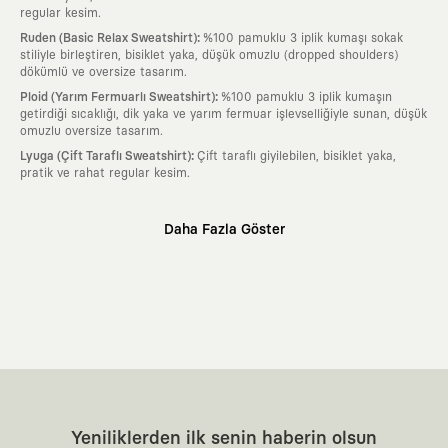
regular kesim.
:
Ruden (Basic Relax Sweatshirt)
%100 pamuklu 3 iplik kumaşı sokak
stiliyle birleştiren, bisiklet yaka, düşük omuzlu (dropped shoulders)
dökümlü ve oversize tasarım.
:
Ploid (Yarım Fermuarlı Sweatshirt)
%100 pamuklu 3 iplik kumaşın
getirdiği sıcaklığı, dik yaka ve yarım fermuar işlevselliğiyle sunan, düşük
omuzlu oversize tasarım.
:
Lyuga (Çift Taraflı Sweatshirt)
Çift taraflı giyilebilen, bisiklet yaka,
pratik ve rahat regular kesim.
Neden KAFT?
Daha Fazla Göster
:
Giyilebilir Hikayeler
KAFT sıradan bir giyim markası değil; kanvasını
farklı sanatçılara ve yaratıcı zihinlere açık tutan bir tasarım
platformudur. Üzerinde taşıdığın her parça, arkasında derin bir anlam
ve hikaye barındıran özgün bir sanat eseridir.
:
Zamansız Tasarımlar
Klasik moda dünyasının dayattığı sezonluk
trendlerden ve hızlı tüketim döngülerinden tamamen uzağız. Amacımız
sadece birkaç ay giyilip eskiyecek kıyafetler üretmek değil; yıllar boyu
dolabının en değerli parçası olarak kalacak, hikayesini ve estetik
değerini hiçbir zaman kaybetmeyen zamansız tasarımlar ortaya
koymaktır.
:
Yaratıcı Bir Topluluk
KAFT, keşfetmeyi sevenlerin, sanata tutkuyla bağlı
Yeniliklerden ilk senin haberin olsun
olanların ve şehri özgürce adımlayanların ortak dilidir. Üzerinde