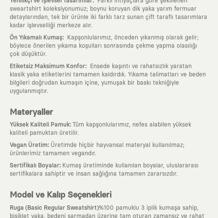
:
Yenilikçi ve İşlevsel Tasarımlar
Farklı ihtiyaçlara göre şekillenen
sweartshirt koleksiyonumuz; boynu koruyan dik yaka yarım fermuar
detaylarından, tek bir ürünle iki farklı tarz sunan çift taraflı tasarımlara
kadar işlevselliği merkeze alır.
:
Ön Yıkamalı Kumaş
Kapşonlularımız, önceden yıkanmış olarak gelir;
böylece önerilen yıkama koşulları sonrasında çekme yapma olasılığı
çok düşüktür.
:
Etiketsiz Maksimum Konfor
Ensede kaşıntı ve rahatsızlık yaratan
klasik yaka etiketlerini tamamen kaldırdık. Yıkama talimatları ve beden
bilgileri doğrudan kumaşın içine, yumuşak bir baskı tekniğiyle
uygulanmıştır.
Materyaller
:
Yüksek Kaliteli Pamuk
Tüm kapşonlularımız, nefes alabilen yüksek
kaliteli pamuktan üretilir.
:
Vegan Üretim
Üretimde hiçbir hayvansal materyal kullanılmaz;
ürünlerimiz tamamen vegandır.
:
Sertifikalı Boyalar
Kumaş üretiminde kullanılan boyalar, uluslararası
sertifikalara sahiptir ve insan sağlığına tamamen zararsızdır.
Model ve Kalıp Seçenekleri
Ruga (Basic Regular Sweatshirt)
%100 pamuklu 3 iplik kumaşa sahip,
bisiklet yaka, bedeni sarmadan üzerine tam oturan zamansız ve rahat