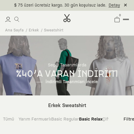
$ 75 üzeri ücretsiz kargo. 30 gün koşulsuz iade.
Detay
0
Ana Sayfa
Erkek
Sweatshirt
Seçili Tasarımlarda
%40'A VARAN İNDİRİM
İndirimli Tasarımları İncele
Erkek Sweatshirt
Tümü
Yarım Fermuarlı
Basic Regular
Basic Relax
Çift Taraflı
Filtr