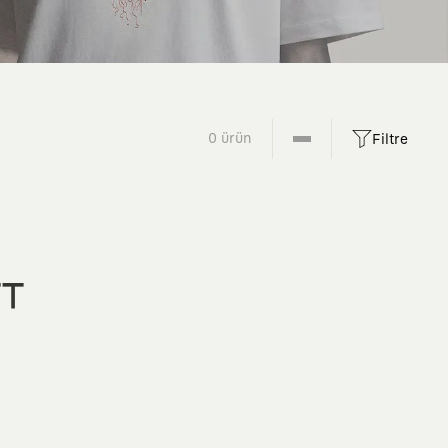
0 ürün
Filtre
FT