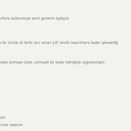
forlu kullanımıyla serin günlerin eşlikçisi.
 ürünle iki farklı tarz sunan çift taraflı tasarımlara kadar işlevselliği
.
rudan kumaşın içine, yumuşak bir baskı tekniğiyle uygulanmıştır.
sim.
ersize tasarım.