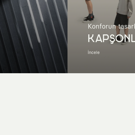
Konforun tasar
KAPŞON
İncele