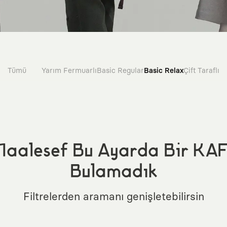
Tümü
Yarım Fermuarlı
Basic Regular
Basic Relax
Çift Taraflı
aalesef Bu Ayarda Bir KA
Bulamadık
Filtrelerden aramanı genişletebilirsin