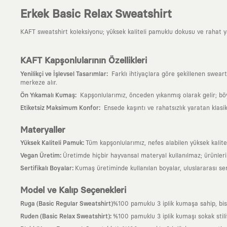
Erkek Basic Relax Sweatshirt
KAFT sweatshirt koleksiyonu; yüksek kaliteli pamuklu dokusu ve rahat yapı
KAFT Kapşonlularının Özellikleri
:
Yenilikçi ve İşlevsel Tasarımlar
Farklı ihtiyaçlara göre şekillenen sweart
merkeze alır.
:
Ön Yıkamalı Kumaş
Kapşonlularımız, önceden yıkanmış olarak gelir; bö
:
Etiketsiz Maksimum Konfor
Ensede kaşıntı ve rahatsızlık yaratan klasi
Materyaller
:
Yüksek Kaliteli Pamuk
Tüm kapşonlularımız, nefes alabilen yüksek kalitel
:
Vegan Üretim
Üretimde hiçbir hayvansal materyal kullanılmaz; ürünle
:
Sertifikalı Boyalar
Kumaş üretiminde kullanılan boyalar, uluslararası ser
Model ve Kalıp Seçenekleri
Ruga (Basic Regular Sweatshirt)
%100 pamuklu 3 iplik kumaşa sahip, bi
:
Ruden (Basic Relax Sweatshirt)
%100 pamuklu 3 iplik kumaşı sokak stili