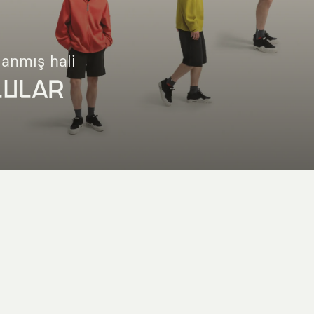
lanmış hali
LULAR