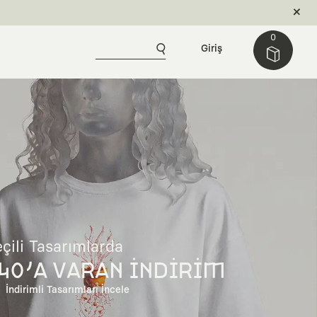
0
Giriş
çili Tasarımlarda
40'A VARAN İNDİRİM
İndirimli Tasarımları İncele