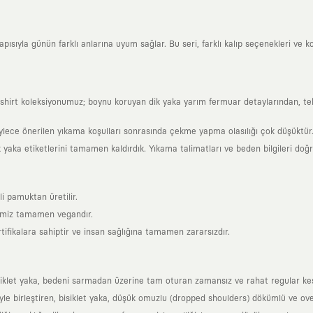
sıyla günün farklı anlarına uyum sağlar. Bu seri, farklı kalıp seçenekleri ve kon
shirt koleksiyonumuz; boynu koruyan dik yaka yarım fermuar detaylarından, tek bir
ylece önerilen yıkama koşulları sonrasında çekme yapma olasılığı çok düşüktür
k yaka etiketlerini tamamen kaldırdık. Yıkama talimatları ve beden bilgileri doğ
i pamuktan üretilir.
rimiz tamamen vegandır.
tifikalara sahiptir ve insan sağlığına tamamen zararsızdır.
siklet yaka, bedeni sarmadan üzerine tam oturan zamansız ve rahat regular ke
yle birleştiren, bisiklet yaka, düşük omuzlu (dropped shoulders) dökümlü ve ov