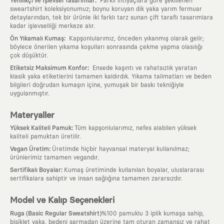
:
Yenilikçi ve İşlevsel Tasarımlar
Farklı ihtiyaçlara göre şekillenen
sweartshirt koleksiyonumuz; boynu koruyan dik yaka yarım fermuar
detaylarından, tek bir ürünle iki farklı tarz sunan çift taraflı tasarımlara
kadar işlevselliği merkeze alır.
:
Ön Yıkamalı Kumaş
Kapşonlularımız, önceden yıkanmış olarak gelir;
böylece önerilen yıkama koşulları sonrasında çekme yapma olasılığı
çok düşüktür.
:
Etiketsiz Maksimum Konfor
Ensede kaşıntı ve rahatsızlık yaratan
klasik yaka etiketlerini tamamen kaldırdık. Yıkama talimatları ve beden
bilgileri doğrudan kumaşın içine, yumuşak bir baskı tekniğiyle
uygulanmıştır.
Materyaller
:
Yüksek Kaliteli Pamuk
Tüm kapşonlularımız, nefes alabilen yüksek
kaliteli pamuktan üretilir.
:
Vegan Üretim
Üretimde hiçbir hayvansal materyal kullanılmaz;
ürünlerimiz tamamen vegandır.
:
Sertifikalı Boyalar
Kumaş üretiminde kullanılan boyalar, uluslararası
sertifikalara sahiptir ve insan sağlığına tamamen zararsızdır.
Model ve Kalıp Seçenekleri
Ruga (Basic Regular Sweatshirt)
%100 pamuklu 3 iplik kumaşa sahip,
bisiklet yaka, bedeni sarmadan üzerine tam oturan zamansız ve rahat