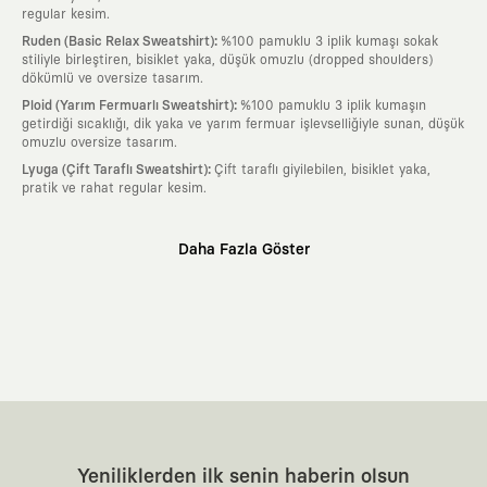
regular kesim.
:
Ruden (Basic Relax Sweatshirt)
%100 pamuklu 3 iplik kumaşı sokak
stiliyle birleştiren, bisiklet yaka, düşük omuzlu (dropped shoulders)
dökümlü ve oversize tasarım.
:
Ploid (Yarım Fermuarlı Sweatshirt)
%100 pamuklu 3 iplik kumaşın
getirdiği sıcaklığı, dik yaka ve yarım fermuar işlevselliğiyle sunan, düşük
omuzlu oversize tasarım.
:
Lyuga (Çift Taraflı Sweatshirt)
Çift taraflı giyilebilen, bisiklet yaka,
pratik ve rahat regular kesim.
Neden KAFT?
Daha Fazla Göster
:
Giyilebilir Hikayeler
KAFT sıradan bir giyim markası değil; kanvasını
farklı sanatçılara ve yaratıcı zihinlere açık tutan bir tasarım
platformudur. Üzerinde taşıdığın her parça, arkasında derin bir anlam
ve hikaye barındıran özgün bir sanat eseridir.
:
Zamansız Tasarımlar
Klasik moda dünyasının dayattığı sezonluk
trendlerden ve hızlı tüketim döngülerinden tamamen uzağız. Amacımız
sadece birkaç ay giyilip eskiyecek kıyafetler üretmek değil; yıllar boyu
dolabının en değerli parçası olarak kalacak, hikayesini ve estetik
değerini hiçbir zaman kaybetmeyen zamansız tasarımlar ortaya
koymaktır.
:
Yaratıcı Bir Topluluk
KAFT, keşfetmeyi sevenlerin, sanata tutkuyla bağlı
Yeniliklerden ilk senin haberin olsun
olanların ve şehri özgürce adımlayanların ortak dilidir. Üzerinde