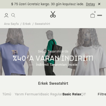
$ 75 üzeri ücretsiz kargo. 30 gün koşulsuz iade.
Detay
0
Ana Sayfa
Erkek
Sweatshirt
Seçili Tasarımlarda
%40'A VARAN İNDİRİM
İndirimli Tasarımları İncele
Erkek Sweatshirt
Tümü
Yarım Fermuarlı
Basic Regular
Basic Relax
Çift Taraflı
Filtr