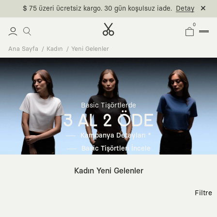
$ 75 üzeri ücretsiz kargo. 30 gün koşulsuz iade.
Detay
0
Ana Sayfa
Kadın
Yeni Gelenler
Basic Tişörtlerde
3 AL 2 ÖDE
Kampanya Detayları *
Basic Tişörtleri İncele
Kadın Yeni Gelenler
Filtre