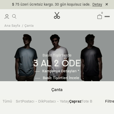
$ 75 üzeri ücretsiz kargo. 30 gün koşulsuz iade.
Detay
0
Ana Sayfa
Çanta
Basic Tişörtlerde
3 AL 2 ÖDE
Kampanya Detayları *
Basic Tişörtleri İncele
Çanta
Tümü
Sırt
Postacı - Dik
Postacı - Yatay
Çapraz
Tote Bag
Filtr