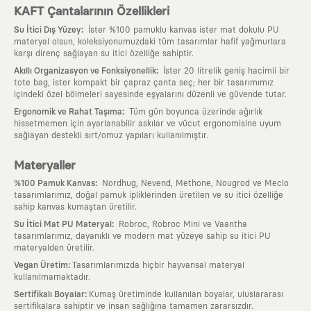
KAFT Çantalarının Özellikleri
:
Su İtici Dış Yüzey
İster %100 pamuklu kanvas ister mat dokulu PU
materyal olsun, koleksiyonumuzdaki tüm tasarımlar hafif yağmurlara
karşı direnç sağlayan su itici özelliğe sahiptir.
:
Akıllı Organizasyon ve Fonksiyonellik
İster 20 litrelik geniş hacimli bir
tote bag, ister kompakt bir çapraz çanta seç; her bir tasarımımız
içindeki özel bölmeleri sayesinde eşyalarını düzenli ve güvende tutar.
:
Ergonomik ve Rahat Taşıma
Tüm gün boyunca üzerinde ağırlık
hissetmemen için ayarlanabilir askılar ve vücut ergonomisine uyum
sağlayan destekli sırt/omuz yapıları kullanılmıştır.
Materyaller
:
%100 Pamuk Kanvas
Nordhug, Nevend, Methone, Nougrod ve Meclo
tasarımlarımız, doğal pamuk ipliklerinden üretilen ve su itici özelliğe
sahip kanvas kumaştan üretilir.
:
Su İtici Mat PU Materyal
Robroc, Robroc Mini ve Vaantha
tasarımlarımız, dayanıklı ve modern mat yüzeye sahip su itici PU
materyalden üretilir.
:
Vegan Üretim
Tasarımlarımızda hiçbir hayvansal materyal
kullanılmamaktadır.
:
Sertifikalı Boyalar
Kumaş üretiminde kullanılan boyalar, uluslararası
sertifikalara sahiptir ve insan sağlığına tamamen zararsızdır.