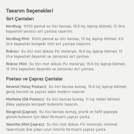
Tasarım Seçenekleri
Sırt Çantaları
:
Nordhug
%100 pamuk su itici kanvas, 15.6 inç laptop bölmeli, 12 litre
kapasiteli yaratıcı sırt çantası tasarımı.
:
Nordhug Mini
%100 pamuk su itici kanvas, 13 inç laptop bölmeli, 8.5
litre kapasiteli kompakt mini sırt çantası tasarımı.
:
Robroc
Su itici mat dokulu PU materyal, 15.6 inç laptop bölmeli, 12
litre kapasiteli dayanıklı ve zamansız sırt çantası.
:
Robroc Mini
Su itici mat dokulu PU materyal, 15.6 inç laptop bölmeli,
12 litre kapasiteli dayanıklı ve zamansız sırt çantası.
Postacı ve Çapraz Çantalar
:
Nevend (Yatay Postacı)
Su itici kanvas kumaş, 15.6 inç laptop bölmeli,
geniş hacimli ve çapraz askılı modern tasarım.
:
Methone (Dik Postacı)
Su itici kanvas kumaş, 11 inç tablet bölmeli,
dikey yapısıyla kompakt kullanımlı tasarım.
:
Nougrod (Çapraz)
Su itici kanvas kumaş, pratik ve hafif yapısıyla
günlük kullanım için ideal fermuarlı çapraz çanta.
:
Vaantha (Mini Çapraz)
Su itici mat dokulu PU materyal, minimal
tasarımıyla öne çıkan uzun ömürlü fermuarlı çapraz çanta.