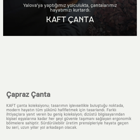
Yalova’ya yaptığımız yolculukta, çantalarımız
hayatımızı kurtardı.
KAFT ÇANTA
Çapraz Çanta
KAFT çanta koleksiyonu; tasarımın işlevsellikle buluştuğu noktada,
modern hayatın tüm yükünü hafifletmek için tasarlandı. Farklı
ihtiyaçlara yanıt veren bu geniş koleksiyon; dizüstü bilgisayarından
kişisel eşyalarına kadar her şeyi güvenle taşımanı sağlayan ergonomik
bölmelere sahiptir. Sürdürülebilir üretim prensipleriyle hayata geçen
bu seri, uzun yıllar yol arkadaşın olacak.