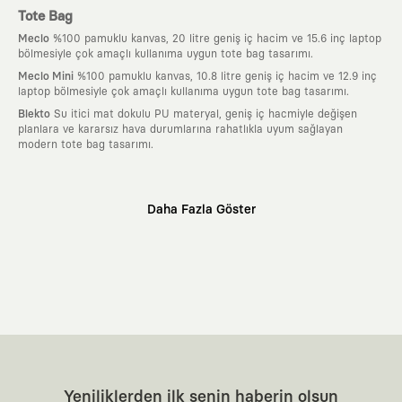
Tote Bag
Meclo
%100 pamuklu kanvas, 20 litre geniş iç hacim ve 15.6 inç laptop
bölmesiyle çok amaçlı kullanıma uygun tote bag tasarımı.
Meclo Mini
%100 pamuklu kanvas, 10.8 litre geniş iç hacim ve 12.9 inç
laptop bölmesiyle çok amaçlı kullanıma uygun tote bag tasarımı.
Blekto
Su itici mat dokulu PU materyal, geniş iç hacmiyle değişen
planlara ve kararsız hava durumlarına rahatlıkla uyum sağlayan
modern tote bag tasarımı.
Neden KAFT?
Daha Fazla Göster
:
Giyilebilir Hikayeler
KAFT sıradan bir giyim markası değil; kanvasını
farklı sanatçılara ve yaratıcı zihinlere açık tutan bir tasarım
platformudur. Üzerinde taşıdığın her parça, arkasında derin bir anlam
ve hikaye barındıran özgün bir sanat eseridir.
:
Zamansız Tasarımlar
Klasik moda dünyasının dayattığı sezonluk
trendlerden ve hızlı tüketim döngülerinden tamamen uzağız. Amacımız
sadece birkaç ay giyilip eskiyecek kıyafetler üretmek değil; yıllar boyu
dolabının en değerli parçası olarak kalacak, hikayesini ve estetik
değerini hiçbir zaman kaybetmeyen zamansız tasarımlar ortaya
koymaktır.
:
Yaratıcı Bir Topluluk
KAFT, keşfetmeyi sevenlerin, sanata tutkuyla bağlı
Yeniliklerden ilk senin haberin olsun