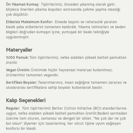
:
Ön Yıkamalı Kumaş
Tişörtlerimiz, önceden yıkanmış olarak gelir;
böylece önerilen yıkama koşulları sonrasında çekme yapma olasılığı
çok düşüktür.
:
Etiketsiz Maksimum Konfor
Ensede kaşıntı ve rahatsızlık yaratan
klasik yaka etiketlerini tamamen kaldırdık. Yıkama talimatları ve beden
bilgileri doğrudan kumaşın içine, yumuşak bir baskı tekniğiyle
uygulanmıştır.
Materyaller
:
%100 Pamuk
Tüm tişörtlerimiz, nefes alabilen yüksek kaliteli pamuktan
üretilir.
:
Vegan Üretim
Üretimde hiçbir hayvansal materyal kullanılmaz;
ürünlerimiz tamamen vegandır.
:
Sertifikalı Boyalar
Tasarımlarımız, insan sağlığına tamamen zararsız ve
uluslararası sertifikalara sahip boyalar kullanılarak basılır.
Kalıp Seçenekleri
:
Regular
Tüm tişörtlerimiz Better Cotton Initiative (BCI) standartlarına
uygun, nefes alabilen yüksek kaliteli pamuktan üretilir.Bedeni sarmadan
üzerine tam oturan, zamansız ve dengeli bir silüet. "Ne çok dar ne çok
bol olsun" diyenler için tasarlanmış, her vücut tipine uyum sağlayan
konforlu bir klasik.