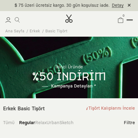
$ 75 üzeri ücretsiz kargo. 30 gün koşulsuz iade.
Detay
0
Ana Sayfa
Erkek
Basic Tişört
İkinci Üründe
%50 İNDİRİM
Kampanya Detayları *
Erkek Basic Tişört
Tişört Kalıplarını İncele
Tümü
Regular
Relax
Urban
Sketch
Filtre