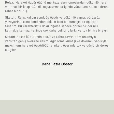
:
Relax
Hareket özgürlüğünü merkeze alan, omuzlardan dökümlü, ferah
ve rahat bir kalıp. Günlük koşuşturmaca içinde vücuduna nefes aldıran,
rahat bir duruş.
:
Sketch
Relax kalıbın sunduğu özgür ve dökümlü yapıyı, pürüzsüz
yüzeylerin aksine kendinden dokulu özel bir kumaşla birleştiren
tasarım. Bu karakteristik doku, tişörte sadece görsel bir derinlik
katmakla kalmaz; teninde çok daha belirgin, farklı ve tok bir his bırakır.
:
Urban
Sokak kültürünün cesur ve rahat tavrını tam anlamıyla
yansıtan geniş oversize kesim. Ağır örme kumaşı ve dökümlü yapısıyla
maksimum hareket özgürlüğü tanırken, üzerinde tok ve güçlü bir duruş
sergiler.
Neden KAFT?
Daha Fazla Göster
:
Giyilebilir Hikayeler
KAFT sıradan bir giyim markası değil; kanvasını
farklı sanatçılara ve yaratıcı zihinlere açık tutan bir tasarım
platformudur. Üzerinde taşıdığın her parça, arkasında derin bir anlam
ve hikaye barındıran özgün bir sanat eseridir.
:
Zamansız Tasarımlar
Klasik moda dünyasının dayattığı sezonluk
trendlerden ve hızlı tüketim döngülerinden tamamen uzağız. Amacımız
sadece birkaç ay giyilip eskiyecek kıyafetler üretmek değil; yıllar boyu
dolabının en değerli parçası olarak kalacak, hikayesini ve estetik
değerini hiçbir zaman kaybetmeyen zamansız tasarımlar ortaya
koymaktır.