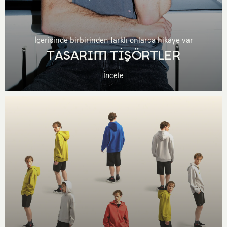
İçerisinde birbirinden farklı onlarca hikaye var
TASARIM TİŞÖRTLER
İncele