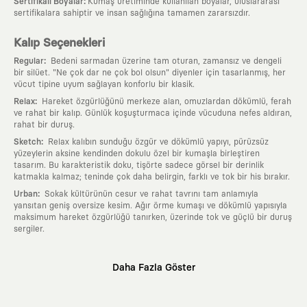
:
Sertifikalı Boyalar
Kumaş üretiminde kullanılan boyalar, uluslararası
sertifikalara sahiptir ve insan sağlığına tamamen zararsızdır.
Kalıp Seçenekleri
:
Regular
Bedeni sarmadan üzerine tam oturan, zamansız ve dengeli
bir silüet. "Ne çok dar ne çok bol olsun" diyenler için tasarlanmış, her
vücut tipine uyum sağlayan konforlu bir klasik.
:
Relax
Hareket özgürlüğünü merkeze alan, omuzlardan dökümlü, ferah
ve rahat bir kalıp. Günlük koşuşturmaca içinde vücuduna nefes aldıran,
rahat bir duruş.
:
Sketch
Relax kalıbın sunduğu özgür ve dökümlü yapıyı, pürüzsüz
yüzeylerin aksine kendinden dokulu özel bir kumaşla birleştiren
tasarım. Bu karakteristik doku, tişörte sadece görsel bir derinlik
katmakla kalmaz; teninde çok daha belirgin, farklı ve tok bir his bırakır.
:
Urban
Sokak kültürünün cesur ve rahat tavrını tam anlamıyla
yansıtan geniş oversize kesim. Ağır örme kumaşı ve dökümlü yapısıyla
maksimum hareket özgürlüğü tanırken, üzerinde tok ve güçlü bir duruş
sergiler.
Neden KAFT?
Daha Fazla Göster
:
Giyilebilir Hikayeler
KAFT sıradan bir giyim markası değil; kanvasını
farklı sanatçılara ve yaratıcı zihinlere açık tutan bir tasarım
platformudur. Üzerinde taşıdığın her parça, arkasında derin bir anlam