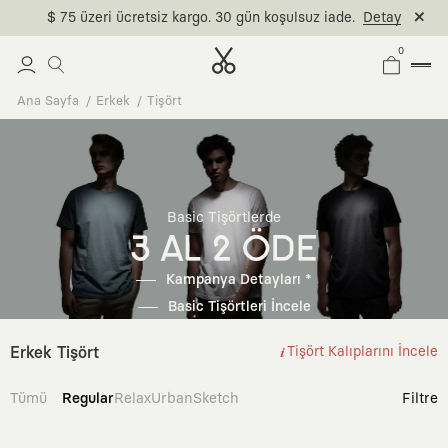
$ 75 üzeri ücretsiz kargo. 30 gün koşulsuz iade.
Detay
0
Ana Sayfa
Erkek
Tişört
Basic Tişörtlerde
3 AL 2 ÖDE
Kampanya Detayları *
Basic Tişörtleri İncele
Erkek Tişört
Tişört Kalıplarını İncele
Tümü
Regular
Relax
Urban
Sketch
Filtre