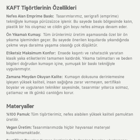
KAFT Tişörtlerinin Özellikleri
:
Nefes Alan Emprime Baskı
Tasarımlarımız, serigrafi (emprime)
tekniğiyle kumaşa pürüzsüzce işlenir. Bu sayede baskı bölgesinde kalın,
plastik bir his oluşmaz ve cildin gün boyu nefes almaya devam eder.
:
Ön Yıkamalı Kumaş
Tüm ürünlerimiz üretim aşamasında özel bir ön
yıkama işleminden geçer. Bu sayede önerilen koşullarda yıkandığında
çekme veya daralma yaşama olasılığı çok düşüktür.
:
Etiketsiz Maksimum Konfor
Ensede kaşıntı ve rahatsızlık yaratan
klasik yaka etiketlerini tamamen kaldırdık. Yıkama talimatları ve beden
bilgileri doğrudan kumaşın içine, yumuşak bir baskı tekniğiyle
uygulanmıştır.
:
Zamana Meydan Okuyan Kalite
Kumaşın dokusuna derinlemesine
işleyen yüksek kaliteli, insan sağlığına zarar vermeyen, sertifikalı
boyalar ve uygulanan teknikler sayesinde, tasarımlar yıllarca solmaz,
çatlamaz ve ilk günkü canlılığını korur.
Materyaller
:
%100 Pamuk
Tüm tişörtlerimiz, nefes alabilen yüksek kaliteli pamuktan
üretilir.
:
Vegan Üretim
Tasarımlarımızda hiçbir hayvansal materyal
kullanılmamaktadır.