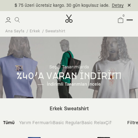
$ 75 üzeri ücretsiz kargo. 30 gün koşulsuz iade.
Detay
0
Ana Sayfa
Erkek
Sweatshirt
Seçili Tasarımlarda
%40'A VARAN İNDİRİM
İndirimli Tasarımları İncele
Erkek Sweatshirt
Tümü
Yarım Fermuarlı
Basic Regular
Basic Relax
Çift Taraflı
Filtr