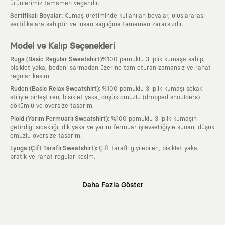
ürünlerimiz tamamen vegandır.
:
Sertifikalı Boyalar
Kumaş üretiminde kullanılan boyalar, uluslararası
sertifikalara sahiptir ve insan sağlığına tamamen zararsızdır.
Model ve Kalıp Seçenekleri
Ruga (Basic Regular Sweatshirt)
%100 pamuklu 3 iplik kumaşa sahip,
bisiklet yaka, bedeni sarmadan üzerine tam oturan zamansız ve rahat
regular kesim.
:
Ruden (Basic Relax Sweatshirt)
%100 pamuklu 3 iplik kumaşı sokak
stiliyle birleştiren, bisiklet yaka, düşük omuzlu (dropped shoulders)
dökümlü ve oversize tasarım.
:
Ploid (Yarım Fermuarlı Sweatshirt)
%100 pamuklu 3 iplik kumaşın
getirdiği sıcaklığı, dik yaka ve yarım fermuar işlevselliğiyle sunan, düşük
omuzlu oversize tasarım.
:
Lyuga (Çift Taraflı Sweatshirt)
Çift taraflı giyilebilen, bisiklet yaka,
pratik ve rahat regular kesim.
Neden KAFT?
Daha Fazla Göster
:
Giyilebilir Hikayeler
KAFT sıradan bir giyim markası değil; kanvasını
farklı sanatçılara ve yaratıcı zihinlere açık tutan bir tasarım
platformudur. Üzerinde taşıdığın her parça, arkasında derin bir anlam
ve hikaye barındıran özgün bir sanat eseridir.