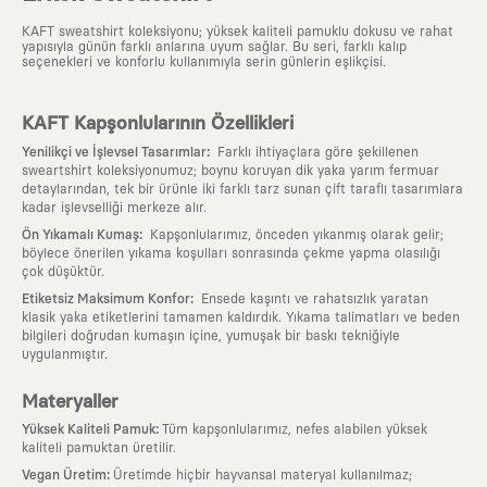
KAFT sweatshirt koleksiyonu; yüksek kaliteli pamuklu dokusu ve rahat
yapısıyla günün farklı anlarına uyum sağlar. Bu seri, farklı kalıp
seçenekleri ve konforlu kullanımıyla serin günlerin eşlikçisi.
KAFT Kapşonlularının Özellikleri
:
Yenilikçi ve İşlevsel Tasarımlar
Farklı ihtiyaçlara göre şekillenen
sweartshirt koleksiyonumuz; boynu koruyan dik yaka yarım fermuar
detaylarından, tek bir ürünle iki farklı tarz sunan çift taraflı tasarımlara
kadar işlevselliği merkeze alır.
:
Ön Yıkamalı Kumaş
Kapşonlularımız, önceden yıkanmış olarak gelir;
böylece önerilen yıkama koşulları sonrasında çekme yapma olasılığı
çok düşüktür.
:
Etiketsiz Maksimum Konfor
Ensede kaşıntı ve rahatsızlık yaratan
klasik yaka etiketlerini tamamen kaldırdık. Yıkama talimatları ve beden
bilgileri doğrudan kumaşın içine, yumuşak bir baskı tekniğiyle
uygulanmıştır.
Materyaller
:
Yüksek Kaliteli Pamuk
Tüm kapşonlularımız, nefes alabilen yüksek
kaliteli pamuktan üretilir.
:
Vegan Üretim
Üretimde hiçbir hayvansal materyal kullanılmaz;