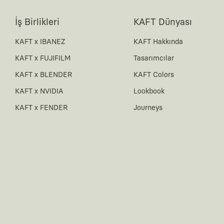
İş Birlikleri
KAFT Dünyası
KAFT x IBANEZ
KAFT Hakkında
KAFT x FUJIFILM
Tasarımcılar
KAFT x BLENDER
KAFT Colors
KAFT x NVIDIA
Lookbook
KAFT x FENDER
Journeys