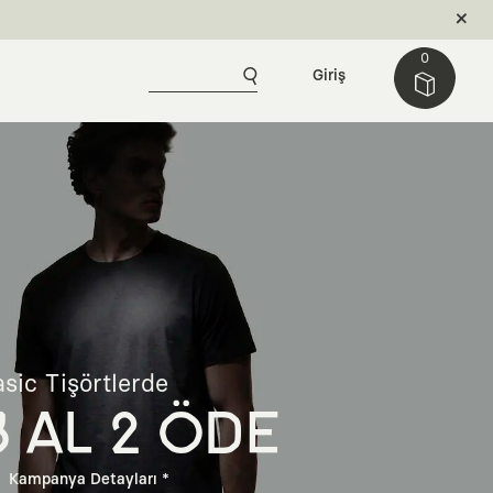
0
Giriş
sic Tişörtlerde
3 AL 2 ÖDE
Kampanya Detayları *