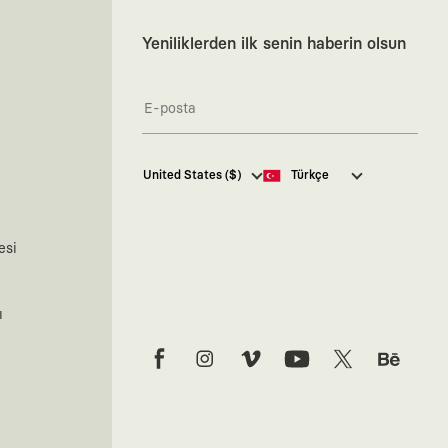
Yeniliklerden ilk senin haberin olsun
Kaft Tasarım Tekstil Sanayi ve
United States ($)
Türkçe
Ticaret Anonim Şirketi tarafından
kampanya ve tanıtımlara ilişkin
tarafıma ticari elektronik ileti
göndermesi için
burada
belirtilen
esi
izni veriyorum.
Ticari Elektronik İleti Aydınlatma
Metni’ne
buradan ulaşabilirsiniz.
ı