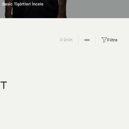
Basic Tişörtleri İncele
0 ürün
Filtre
FT