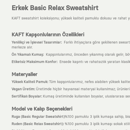
Erkek Basic Relax Sweatshirt
KAFT sweatshirt koleksiyonu; yüksek kaliteli pamuklu dokusu ve rahat yapı
KAFT Kapşonlularının Özellikleri
:
Yenilikçi ve İşlevsel Tasarımlar
Farklı ihtiyaçlara göre şekillenen sweart
merkeze alır.
:
Ön Yıkamalı Kumaş
Kapşonlularımız, önceden yıkanmış olarak gelir; bö
:
Etiketsiz Maksimum Konfor
Ensede kaşıntı ve rahatsızlık yaratan klasi
Materyaller
:
Yüksek Kaliteli Pamuk
Tüm kapşonlularımız, nefes alabilen yüksek kalitel
:
Vegan Üretim
Üretimde hiçbir hayvansal materyal kullanılmaz; ürünle
:
Sertifikalı Boyalar
Kumaş üretiminde kullanılan boyalar, uluslararası ser
Model ve Kalıp Seçenekleri
Ruga (Basic Regular Sweatshirt)
%100 pamuklu 3 iplik kumaşa sahip, bi
:
Ruden (Basic Relax Sweatshirt)
%100 pamuklu 3 iplik kumaşı sokak stili