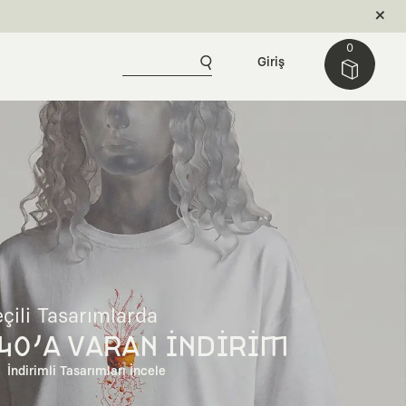
0
Giriş
çili Tasarımlarda
40'A VARAN İNDİRİM
İndirimli Tasarımları İncele