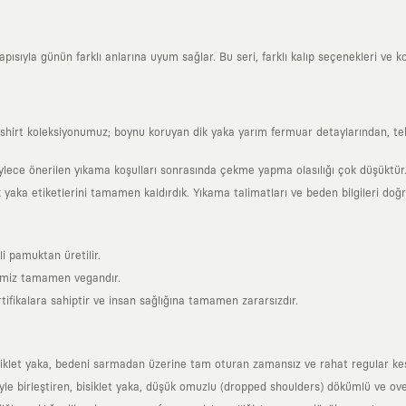
sıyla günün farklı anlarına uyum sağlar. Bu seri, farklı kalıp seçenekleri ve kon
shirt koleksiyonumuz; boynu koruyan dik yaka yarım fermuar detaylarından, tek bir
ylece önerilen yıkama koşulları sonrasında çekme yapma olasılığı çok düşüktür
k yaka etiketlerini tamamen kaldırdık. Yıkama talimatları ve beden bilgileri doğ
i pamuktan üretilir.
rimiz tamamen vegandır.
tifikalara sahiptir ve insan sağlığına tamamen zararsızdır.
siklet yaka, bedeni sarmadan üzerine tam oturan zamansız ve rahat regular ke
yle birleştiren, bisiklet yaka, düşük omuzlu (dropped shoulders) dökümlü ve ov