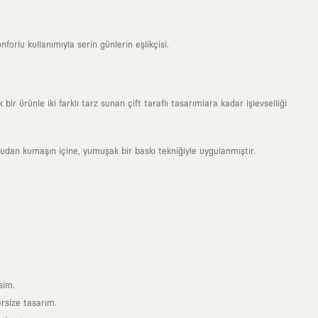
forlu kullanımıyla serin günlerin eşlikçisi.
 ürünle iki farklı tarz sunan çift taraflı tasarımlara kadar işlevselliği
.
rudan kumaşın içine, yumuşak bir baskı tekniğiyle uygulanmıştır.
sim.
ersize tasarım.