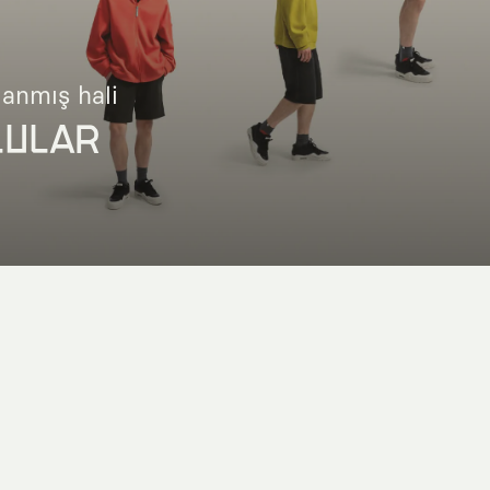
lanmış hali
LULAR