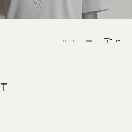
0 ürün
Filtre
FT