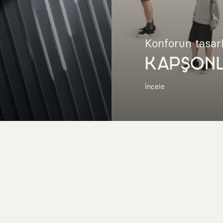
Konforun tasar
KAPŞON
İncele