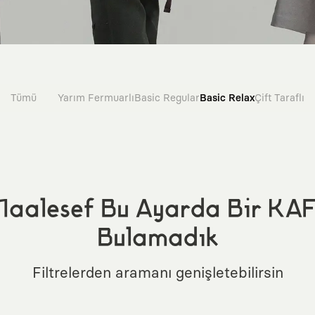
Tümü
Yarım Fermuarlı
Basic Regular
Basic Relax
Çift Taraflı
aalesef Bu Ayarda Bir KA
Bulamadık
Filtrelerden aramanı genişletebilirsin