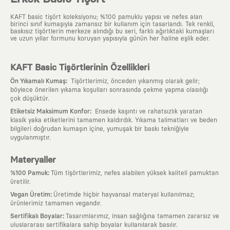
KAFT basic tişört koleksiyonu; %100 pamuklu yapısı ve nefes alan
birinci sınıf kumaşıyla zamansız bir kullanım için tasarlandı. Tek renkli,
baskısız tişörtlerin merkeze alındığı bu seri, farklı ağırlıktaki kumaşları
ve uzun yıllar formunu koruyan yapısıyla günün her haline eşlik eder.
KAFT Basic Tişörtlerinin Özellikleri
:
Ön Yıkamalı Kumaş
Tişörtlerimiz, önceden yıkanmış olarak gelir;
böylece önerilen yıkama koşulları sonrasında çekme yapma olasılığı
çok düşüktür.
:
Etiketsiz Maksimum Konfor
Ensede kaşıntı ve rahatsızlık yaratan
klasik yaka etiketlerini tamamen kaldırdık. Yıkama talimatları ve beden
bilgileri doğrudan kumaşın içine, yumuşak bir baskı tekniğiyle
uygulanmıştır.
Materyaller
:
%100 Pamuk
Tüm tişörtlerimiz, nefes alabilen yüksek kaliteli pamuktan
üretilir.
:
Vegan Üretim
Üretimde hiçbir hayvansal materyal kullanılmaz;
ürünlerimiz tamamen vegandır.
:
Sertifikalı Boyalar
Tasarımlarımız, insan sağlığına tamamen zararsız ve
uluslararası sertifikalara sahip boyalar kullanılarak basılır.