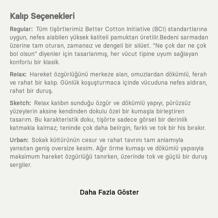
Kalıp Seçenekleri
:
Regular
Tüm tişörtlerimiz Better Cotton Initiative (BCI) standartlarına
uygun, nefes alabilen yüksek kaliteli pamuktan üretilir.Bedeni sarmadan
üzerine tam oturan, zamansız ve dengeli bir silüet. "Ne çok dar ne çok
bol olsun" diyenler için tasarlanmış, her vücut tipine uyum sağlayan
konforlu bir klasik.
:
Relax
Hareket özgürlüğünü merkeze alan, omuzlardan dökümlü, ferah
ve rahat bir kalıp. Günlük koşuşturmaca içinde vücuduna nefes aldıran,
rahat bir duruş.
:
Sketch
Relax kalıbın sunduğu özgür ve dökümlü yapıyı, pürüzsüz
yüzeylerin aksine kendinden dokulu özel bir kumaşla birleştiren
tasarım. Bu karakteristik doku, tişörte sadece görsel bir derinlik
katmakla kalmaz; teninde çok daha belirgin, farklı ve tok bir his bırakır.
:
Urban
Sokak kültürünün cesur ve rahat tavrını tam anlamıyla
yansıtan geniş oversize kesim. Ağır örme kumaşı ve dökümlü yapısıyla
maksimum hareket özgürlüğü tanırken, üzerinde tok ve güçlü bir duruş
sergiler.
Neden KAFT?
Daha Fazla Göster
:
Giyilebilir Hikayeler
KAFT sıradan bir giyim markası değil; kanvasını
farklı sanatçılara ve yaratıcı zihinlere açık tutan bir tasarım
platformudur. Üzerinde taşıdığın her parça, arkasında derin bir anlam