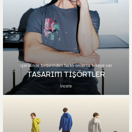
İçerisinde birbirinden farklı onlarca hikaye var
TASARIM TİŞÖRTLER
İncele