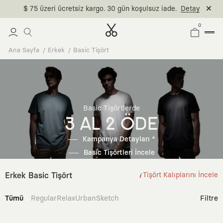
$ 75 üzeri ücretsiz kargo. 30 gün koşulsuz iade.
Detay
0
Ana Sayfa
Erkek
Basic Tişört
Basic Tişörtlerde
3 AL 2 ÖDE
Kampanya Detayları *
Basic Tişörtleri İncele
Erkek Basic Tişört
Tişört Kalıplarını İncele
Tümü
Regular
Relax
Urban
Sketch
Filtre