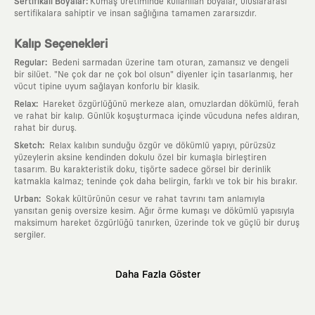
:
Sertifikalı Boyalar
Kumaş üretiminde kullanılan boyalar, uluslararası
sertifikalara sahiptir ve insan sağlığına tamamen zararsızdır.
Kalıp Seçenekleri
:
Regular
Bedeni sarmadan üzerine tam oturan, zamansız ve dengeli
bir silüet. "Ne çok dar ne çok bol olsun" diyenler için tasarlanmış, her
vücut tipine uyum sağlayan konforlu bir klasik.
:
Relax
Hareket özgürlüğünü merkeze alan, omuzlardan dökümlü, ferah
ve rahat bir kalıp. Günlük koşuşturmaca içinde vücuduna nefes aldıran,
rahat bir duruş.
:
Sketch
Relax kalıbın sunduğu özgür ve dökümlü yapıyı, pürüzsüz
yüzeylerin aksine kendinden dokulu özel bir kumaşla birleştiren
tasarım. Bu karakteristik doku, tişörte sadece görsel bir derinlik
katmakla kalmaz; teninde çok daha belirgin, farklı ve tok bir his bırakır.
:
Urban
Sokak kültürünün cesur ve rahat tavrını tam anlamıyla
yansıtan geniş oversize kesim. Ağır örme kumaşı ve dökümlü yapısıyla
maksimum hareket özgürlüğü tanırken, üzerinde tok ve güçlü bir duruş
sergiler.
Neden KAFT?
Daha Fazla Göster
:
Giyilebilir Hikayeler
KAFT sıradan bir giyim markası değil; kanvasını
farklı sanatçılara ve yaratıcı zihinlere açık tutan bir tasarım
platformudur. Üzerinde taşıdığın her parça, arkasında derin bir anlam