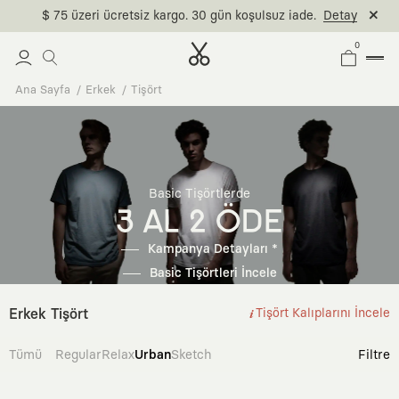
$ 75 üzeri ücretsiz kargo. 30 gün koşulsuz iade.
Detay
0
Ana Sayfa
Erkek
Tişört
Basic Tişörtlerde
3 AL 2 ÖDE
Kampanya Detayları *
Basic Tişörtleri İncele
Erkek Tişört
Tişört Kalıplarını İncele
Tümü
Regular
Relax
Urban
Sketch
Filtre