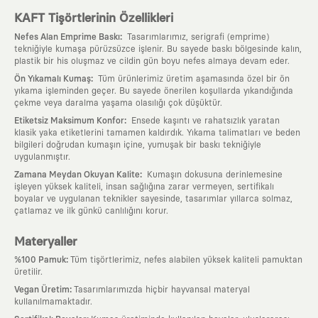
KAFT Tişörtlerinin Özellikleri
:
Nefes Alan Emprime Baskı
Tasarımlarımız, serigrafi (emprime)
tekniğiyle kumaşa pürüzsüzce işlenir. Bu sayede baskı bölgesinde kalın,
plastik bir his oluşmaz ve cildin gün boyu nefes almaya devam eder.
:
Ön Yıkamalı Kumaş
Tüm ürünlerimiz üretim aşamasında özel bir ön
yıkama işleminden geçer. Bu sayede önerilen koşullarda yıkandığında
çekme veya daralma yaşama olasılığı çok düşüktür.
:
Etiketsiz Maksimum Konfor
Ensede kaşıntı ve rahatsızlık yaratan
klasik yaka etiketlerini tamamen kaldırdık. Yıkama talimatları ve beden
bilgileri doğrudan kumaşın içine, yumuşak bir baskı tekniğiyle
uygulanmıştır.
:
Zamana Meydan Okuyan Kalite
Kumaşın dokusuna derinlemesine
işleyen yüksek kaliteli, insan sağlığına zarar vermeyen, sertifikalı
boyalar ve uygulanan teknikler sayesinde, tasarımlar yıllarca solmaz,
çatlamaz ve ilk günkü canlılığını korur.
Materyaller
:
%100 Pamuk
Tüm tişörtlerimiz, nefes alabilen yüksek kaliteli pamuktan
üretilir.
:
Vegan Üretim
Tasarımlarımızda hiçbir hayvansal materyal
kullanılmamaktadır.