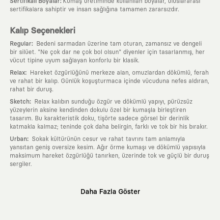
:
Sertifikalı Boyalar
Kumaş üretiminde kullanılan boyalar, uluslararası
sertifikalara sahiptir ve insan sağlığına tamamen zararsızdır.
Kalıp Seçenekleri
:
Regular
Bedeni sarmadan üzerine tam oturan, zamansız ve dengeli
bir silüet. "Ne çok dar ne çok bol olsun" diyenler için tasarlanmış, her
vücut tipine uyum sağlayan konforlu bir klasik.
:
Relax
Hareket özgürlüğünü merkeze alan, omuzlardan dökümlü, ferah
ve rahat bir kalıp. Günlük koşuşturmaca içinde vücuduna nefes aldıran,
rahat bir duruş.
:
Sketch
Relax kalıbın sunduğu özgür ve dökümlü yapıyı, pürüzsüz
yüzeylerin aksine kendinden dokulu özel bir kumaşla birleştiren
tasarım. Bu karakteristik doku, tişörte sadece görsel bir derinlik
katmakla kalmaz; teninde çok daha belirgin, farklı ve tok bir his bırakır.
:
Urban
Sokak kültürünün cesur ve rahat tavrını tam anlamıyla
yansıtan geniş oversize kesim. Ağır örme kumaşı ve dökümlü yapısıyla
maksimum hareket özgürlüğü tanırken, üzerinde tok ve güçlü bir duruş
sergiler.
Neden KAFT?
Daha Fazla Göster
:
Giyilebilir Hikayeler
KAFT sıradan bir giyim markası değil; kanvasını
farklı sanatçılara ve yaratıcı zihinlere açık tutan bir tasarım
platformudur. Üzerinde taşıdığın her parça, arkasında derin bir anlam