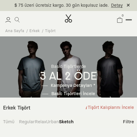
$ 75 üzeri ücretsiz kargo. 30 gün koşulsuz iade.
Detay
0
Ana Sayfa
Erkek
Tişört
Basic Tişörtlerde
3 AL 2 ÖDE
Kampanya Detayları *
Basic Tişörtleri İncele
Erkek Tişört
Tişört Kalıplarını İncele
Tümü
Regular
Relax
Urban
Sketch
Filtre