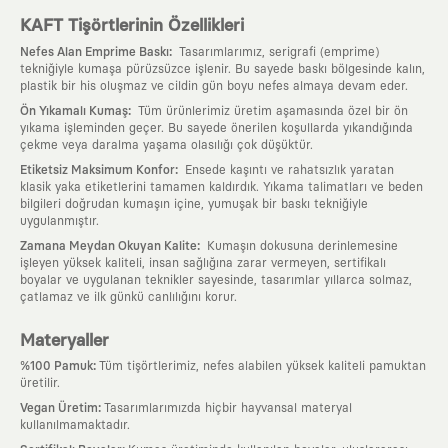
KAFT Tişörtlerinin Özellikleri
:
Nefes Alan Emprime Baskı
Tasarımlarımız, serigrafi (emprime)
tekniğiyle kumaşa pürüzsüzce işlenir. Bu sayede baskı bölgesinde kalın,
plastik bir his oluşmaz ve cildin gün boyu nefes almaya devam eder.
:
Ön Yıkamalı Kumaş
Tüm ürünlerimiz üretim aşamasında özel bir ön
yıkama işleminden geçer. Bu sayede önerilen koşullarda yıkandığında
çekme veya daralma yaşama olasılığı çok düşüktür.
:
Etiketsiz Maksimum Konfor
Ensede kaşıntı ve rahatsızlık yaratan
klasik yaka etiketlerini tamamen kaldırdık. Yıkama talimatları ve beden
bilgileri doğrudan kumaşın içine, yumuşak bir baskı tekniğiyle
uygulanmıştır.
:
Zamana Meydan Okuyan Kalite
Kumaşın dokusuna derinlemesine
işleyen yüksek kaliteli, insan sağlığına zarar vermeyen, sertifikalı
boyalar ve uygulanan teknikler sayesinde, tasarımlar yıllarca solmaz,
çatlamaz ve ilk günkü canlılığını korur.
Materyaller
:
%100 Pamuk
Tüm tişörtlerimiz, nefes alabilen yüksek kaliteli pamuktan
üretilir.
:
Vegan Üretim
Tasarımlarımızda hiçbir hayvansal materyal
kullanılmamaktadır.