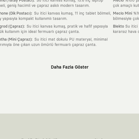
:
nd (Yatay Postacı)
Su itici kanvas kumaş, 15.6 inç laptop
Meclo
%100 pam
eli, geniş hacimli ve çapraz askılı modern tasarım.
çok amaçlı kul
:
one (Dik Postacı)
Su itici kanvas kumaş, 11 inç tablet bölmeli,
Meclo Mini
%10
y yapısıyla kompakt kullanımlı tasarım.
bölmesiyle çok
:
grod (Çapraz)
Su itici kanvas kumaş, pratik ve hafif yapısıyla
Blekto
Su itici
ük kullanım için ideal fermuarlı çapraz çanta.
kararsız hava 
:
tha (Mini Çapraz)
Su itici mat dokulu PU materyal, minimal
rımıyla öne çıkan uzun ömürlü fermuarlı çapraz çanta.
Daha Fazla Göster
klı sanatçılara ve yaratıcı zihinlere açık tutan bir tasarım platformudur. Üzeri
erden ve hızlı tüketim döngülerinden tamamen uzağız. Amacımız sadece birkaç ay
zaman kaybetmeyen zamansız tasarımlar ortaya koymaktır.
 olanların ve şehri özgürce adımlayanların ortak dilidir. Üzerinde taşıdığın ta
yanından bağımsız illüstratörler, sanatçılar ve kendi alanında vizyoner olan gl
yeni hikayeler anlattığı ortak bir platformdur.
neyimine kadar tüm süreçlerimizi kendi içimizde, büyük bir tutkuyla yönetiyo
karşıyız. Lokal üreticilerimizle birlikte, zamansız ve uzun yaşam döngüsüne sahip