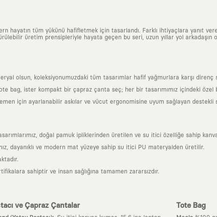
n hayatın tüm yükünü hafifletmek için tasarlandı. Farklı ihtiyaçlara yanıt vere
ülebilir üretim prensipleriyle hayata geçen bu seri, uzun yıllar yol arkadaşın o
al olsun, koleksiyonumuzdaki tüm tasarımlar hafif yağmurlara karşı direnç sağl
 tote bag, ister kompakt bir çapraz çanta seç; her bir tasarımımız içindeki özel
en için ayarlanabilir askılar ve vücut ergonomisine uyum sağlayan destekli sır
mlarımız, doğal pamuk ipliklerinden üretilen ve su itici özelliğe sahip kanva
z, dayanıklı ve modern mat yüzeye sahip su itici PU materyalden üretilir.
ktadır.
tifikalara sahiptir ve insan sağlığına tamamen zararsızdır.
tacı ve Çapraz Çantalar
Tote Bag