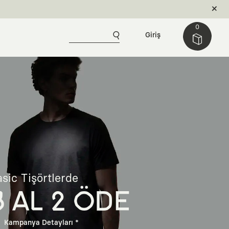
0
Giriş
sic Tişörtlerde
3 AL 2 ÖDE
Kampanya Detayları *