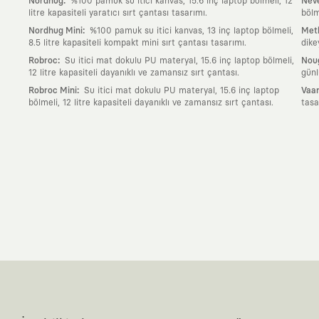
:
Nordhug
%100 pamuk su itici kanvas, 15.6 inç laptop bölmeli, 12
Neve
litre kapasiteli yaratıcı sırt çantası tasarımı.
bölm
:
Nordhug Mini
%100 pamuk su itici kanvas, 13 inç laptop bölmeli,
Meth
8.5 litre kapasiteli kompakt mini sırt çantası tasarımı.
dike
:
Robroc
Su itici mat dokulu PU materyal, 15.6 inç laptop bölmeli,
Nou
12 litre kapasiteli dayanıklı ve zamansız sırt çantası.
günl
:
Robroc Mini
Su itici mat dokulu PU materyal, 15.6 inç laptop
Vaan
bölmeli, 12 litre kapasiteli dayanıklı ve zamansız sırt çantası.
tasa
Neden KAFT?
:
Giyilebilir Hikayeler
KAFT sıradan bir giyim markası değil; kanvasını far
özgün bir sanat eseridir.
:
Zamansız Tasarımlar
Klasik moda dünyasının dayattığı sezonluk trendl
değerli parçası olarak kalacak, hikayesini ve estetik değerini hiçbir 
:
Yaratıcı Bir Topluluk
KAFT, keşfetmeyi sevenlerin, sanata tutkuyla bağlı
parçası olursun.
:
Global İş Birlikleri
Kendi tasarım mutfağımızın gücünü, dünyanın dört bir 
kanvası, farklı disiplinlerin, kültürlerin ve yaratıcı zihinlerin buluşup yep
:
360 Derece Entegre Kalite
Tasarımdan üretime, yazılımdan müşteri de
standartlarında ve tavizsiz bir kaliteyle üretilmesini garanti eder.
:
Sürdürülebilir ve Doğaya Saygılı Vizyon
Hızlı tüketim alışkanlıklarına 