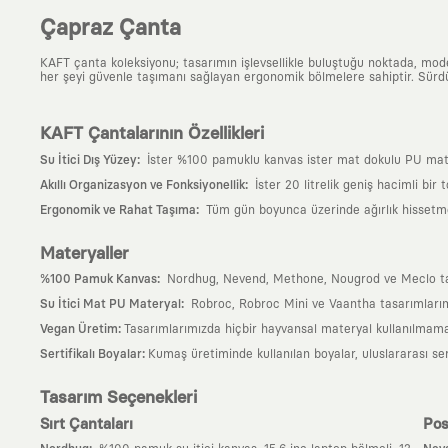
Çapraz Çanta
KAFT çanta koleksiyonu; tasarımın işlevsellikle buluştuğu noktada, moder
her şeyi güvenle taşımanı sağlayan ergonomik bölmelere sahiptir. Sürdür
KAFT Çantalarının Özellikleri
:
Su İtici Dış Yüzey
İster %100 pamuklu kanvas ister mat dokulu PU matery
:
Akıllı Organizasyon ve Fonksiyonellik
İster 20 litrelik geniş hacimli bir
:
Ergonomik ve Rahat Taşıma
Tüm gün boyunca üzerinde ağırlık hissetmem
Materyaller
:
%100 Pamuk Kanvas
Nordhug, Nevend, Methone, Nougrod ve Meclo tasarı
:
Su İtici Mat PU Materyal
Robroc, Robroc Mini ve Vaantha tasarımlarımı
:
Vegan Üretim
Tasarımlarımızda hiçbir hayvansal materyal kullanılmama
:
Sertifikalı Boyalar
Kumaş üretiminde kullanılan boyalar, uluslararası ser
Tasarım Seçenekleri
Sırt Çantaları
Pos