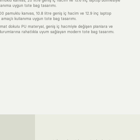
uklu kanvas, 20 litre geniş iç hacim ve 15.6 inç laptop bölmesiyle
lanıma uygun tote bag tasarımı.
0 pamuklu kanvas, 10.8 litre geniş iç hacim ve 12.9 inç laptop
 amaçlı kullanıma uygun tote bag tasarımı.
 mat dokulu PU materyal, geniş iç hacmiyle değişen planlara ve
durumlarına rahatlıkla uyum sağlayan modern tote bag tasarımı.
nde taşıdığın her parça, arkasında derin bir anlam ve hikaye barındıran
 giyilip eskiyecek kıyafetler üretmek değil; yıllar boyu dolabının en
sarımla, sıradanlığa meydan okuyan büyük ve yaratıcı bir topluluğun
obal markalarla yaptığımız özel iş birlikleriyle harmanlıyoruz. KAFT
ruz. Bu entegre ekosistem, sana ulaşan her ürünün yüksek KAFT
, doğaya saygılı tasarımları hayata geçiriyoruz. Better Cotton Initiative