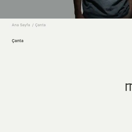
Ana Sayfa
Çanta
Çanta
M