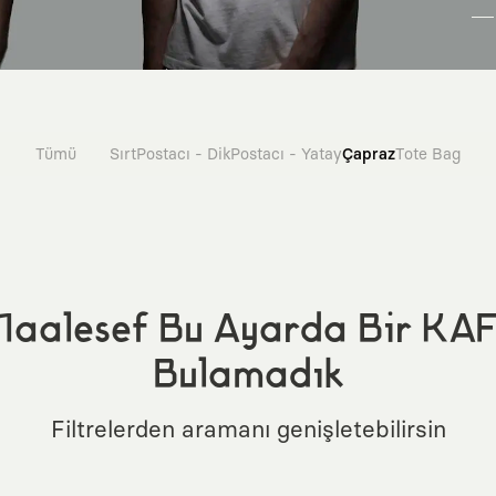
Tümü
Sırt
Postacı - Dik
Postacı - Yatay
Çapraz
Tote Bag
aalesef Bu Ayarda Bir KA
Bulamadık
Filtrelerden aramanı genişletebilirsin