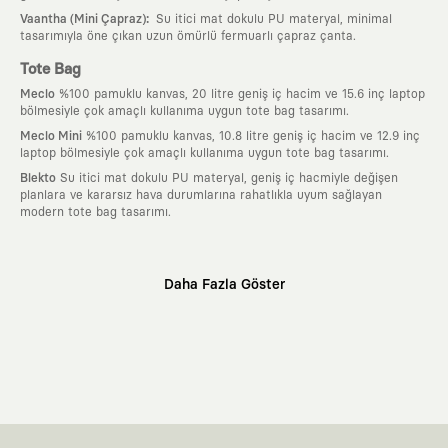
:
Vaantha (Mini Çapraz)
Su itici mat dokulu PU materyal, minimal
tasarımıyla öne çıkan uzun ömürlü fermuarlı çapraz çanta.
Tote Bag
Meclo
%100 pamuklu kanvas, 20 litre geniş iç hacim ve 15.6 inç laptop
bölmesiyle çok amaçlı kullanıma uygun tote bag tasarımı.
Meclo Mini
%100 pamuklu kanvas, 10.8 litre geniş iç hacim ve 12.9 inç
laptop bölmesiyle çok amaçlı kullanıma uygun tote bag tasarımı.
Blekto
Su itici mat dokulu PU materyal, geniş iç hacmiyle değişen
planlara ve kararsız hava durumlarına rahatlıkla uyum sağlayan
modern tote bag tasarımı.
Neden KAFT?
Daha Fazla Göster
:
Giyilebilir Hikayeler
KAFT sıradan bir giyim markası değil; kanvasını
farklı sanatçılara ve yaratıcı zihinlere açık tutan bir tasarım
platformudur. Üzerinde taşıdığın her parça, arkasında derin bir anlam
ve hikaye barındıran özgün bir sanat eseridir.
:
Zamansız Tasarımlar
Klasik moda dünyasının dayattığı sezonluk
trendlerden ve hızlı tüketim döngülerinden tamamen uzağız. Amacımız
sadece birkaç ay giyilip eskiyecek kıyafetler üretmek değil; yıllar boyu
dolabının en değerli parçası olarak kalacak, hikayesini ve estetik
değerini hiçbir zaman kaybetmeyen zamansız tasarımlar ortaya