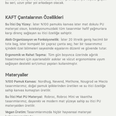
bu seri, uzun yıllar yol arkadaşın olacak.
KAFT Çantalarının Özellikleri
:
Su İtici Dış Yüzey
İster %100 pamuklu kanvas ister mat dokulu PU
materyal olsun, koleksiyonumuzdaki tüm tasarımlar hafif yağmurlara
karşı direnç sağlayan su itici özelliğe sahiptir.
:
Akıllı Organizasyon ve Fonksiyonellik
İster 20 litrelik geniş hacimli bir
tote bag, ister kompakt bir çapraz çanta seç; her bir tasarımımız
içindeki özel bölmeleri sayesinde eşyalarını düzenli ve güvende tutar.
:
Ergonomik ve Rahat Taşıma
Tüm gün boyunca üzerinde ağırlık
hissetmemen için ayarlanabilir askılar ve vücut ergonomisine uyum
sağlayan destekli sırt/omuz yapıları kullanılmıştır.
Materyaller
:
%100 Pamuk Kanvas
Nordhug, Nevend, Methone, Nougrod ve Meclo
tasarımlarımız, doğal pamuk ipliklerinden üretilen ve su itici özelliğe
sahip kanvas kumaştan üretilir.
:
Su İtici Mat PU Materyal
Robroc, Robroc Mini ve Vaantha
tasarımlarımız, dayanıklı ve modern mat yüzeye sahip su itici PU
materyalden üretilir.
:
Vegan Üretim
Tasarımlarımızda hiçbir hayvansal materyal