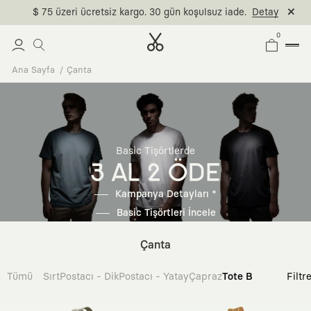
$ 75 üzeri ücretsiz kargo. 30 gün koşulsuz iade.
Detay
0
Ana Sayfa
Çanta
Basic Tişörtlerde
3 AL 2 ÖDE
Kampanya Detayları *
Basic Tişörtleri İncele
Çanta
Tümü
Sırt
Postacı - Dik
Postacı - Yatay
Çapraz
Tote Bag
Filtr