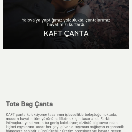
Yalova’ya yaptığımız yolculukta, çantalarımız
hayatımızı kurtardı.
KAFT ÇANTA
Tote Bag Çanta
KAFT çanta koleksiyonu; tasarımın işlevsellikle buluştuğu noktada,
modern hayatın tüm yükünü hafifletmek için tasarlandı. Farklı
ihtiyaçlara yanıt veren bu geniş koleksiyon; dizüstü bilgisayarından
kişisel eşyalarına kadar her şeyi güvenle taşımanı sağlayan ergonomik
bölmelere sahiptir. Sürdürülebilir üretim prensipleriyle hayata geçen