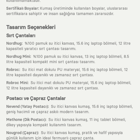
kullanılmamaktadır.
:
Sertifikalı Boyalar
Kumaş üretiminde kullanılan boyalar, uluslararası
sertifikalara sahiptir ve insan sağlığına tamamen zararsızdır.
Tasarım Seçenekleri
Sırt Çantaları
:
Nordhug
%100 pamuk su itici kanvas, 15.6 inç laptop bölmeli, 12 litre
kapasiteli yaratıcı sırt çantası tasarımı.
:
Nordhug Mini
%100 pamuk su itici kanvas, 13 inç laptop bölmeli, 8.5
litre kapasiteli kompakt mini sırt çantası tasarımı.
:
Robroc
Su itici mat dokulu PU materyal, 15.6 inç laptop bölmeli, 12
litre kapasiteli dayanıklı ve zamansız sırt çantası.
:
Robroc Mini
Su itici mat dokulu PU materyal, 15.6 inç laptop bölmeli,
12 litre kapasiteli dayanıklı ve zamansız sırt çantası.
Postacı ve Çapraz Çantalar
:
Nevend (Yatay Postacı)
Su itici kanvas kumaş, 15.6 inç laptop bölmeli,
geniş hacimli ve çapraz askılı modern tasarım.
:
Methone (Dik Postacı)
Su itici kanvas kumaş, 11 inç tablet bölmeli,
dikey yapısıyla kompakt kullanımlı tasarım.
:
Nougrod (Çapraz)
Su itici kanvas kumaş, pratik ve hafif yapısıyla
günlük kullanım için ideal fermuarlı çapraz çanta.