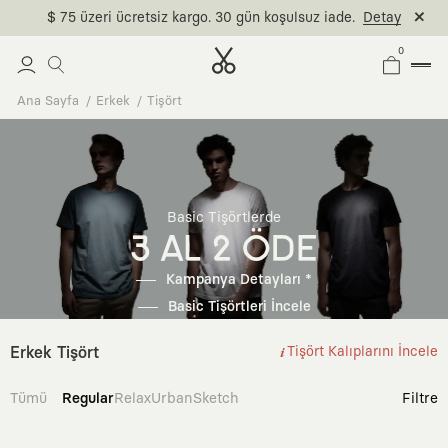
$ 75 üzeri ücretsiz kargo. 30 gün koşulsuz iade.
Detay
0
Ana Sayfa
Erkek
Tişört
Basic Tişörtlerde
3 AL 2 ÖDE
Kampanya Detayları *
Basic Tişörtleri İncele
Erkek Tişört
Tişört Kalıplarını İncele
Tümü
Regular
Relax
Urban
Sketch
Filtre