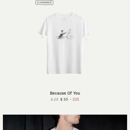
Because Of You
$ 39
$ 30
- 23%