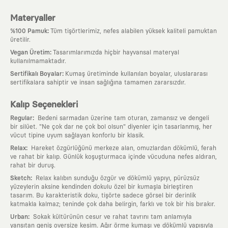
Materyaller
:
%100 Pamuk
Tüm tişörtlerimiz, nefes alabilen yüksek kaliteli pamuktan
üretilir.
:
Vegan Üretim
Tasarımlarımızda hiçbir hayvansal materyal
kullanılmamaktadır.
:
Sertifikalı Boyalar
Kumaş üretiminde kullanılan boyalar, uluslararası
sertifikalara sahiptir ve insan sağlığına tamamen zararsızdır.
Kalıp Seçenekleri
:
Regular
Bedeni sarmadan üzerine tam oturan, zamansız ve dengeli
bir silüet. "Ne çok dar ne çok bol olsun" diyenler için tasarlanmış, her
vücut tipine uyum sağlayan konforlu bir klasik.
:
Relax
Hareket özgürlüğünü merkeze alan, omuzlardan dökümlü, ferah
ve rahat bir kalıp. Günlük koşuşturmaca içinde vücuduna nefes aldıran,
rahat bir duruş.
:
Sketch
Relax kalıbın sunduğu özgür ve dökümlü yapıyı, pürüzsüz
yüzeylerin aksine kendinden dokulu özel bir kumaşla birleştiren
tasarım. Bu karakteristik doku, tişörte sadece görsel bir derinlik
katmakla kalmaz; teninde çok daha belirgin, farklı ve tok bir his bırakır.
:
Urban
Sokak kültürünün cesur ve rahat tavrını tam anlamıyla
yansıtan geniş oversize kesim. Ağır örme kumaşı ve dökümlü yapısıyla