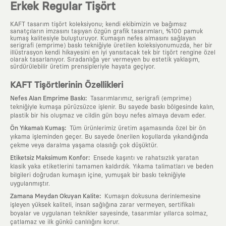
Erkek Regular Tişört
KAFT tasarım tişört koleksiyonu; kendi ekibimizin ve bağımsız
sanatçıların imzasını taşıyan özgün grafik tasarımları, %100 pamuk
kumaş kalitesiyle buluşturuyor. Kumaşın nefes almasını sağlayan
serigrafi (emprime) baskı tekniğiyle üretilen koleksiyonumuzda, her bir
illüstrasyon kendi hikayesini en iyi yansıtacak tek bir tişört rengine özel
olarak tasarlanıyor. Sıradanlığa yer vermeyen bu estetik yaklaşım,
sürdürülebilir üretim prensipleriyle hayata geçiyor.
KAFT Tişörtlerinin Özellikleri
:
Nefes Alan Emprime Baskı
Tasarımlarımız, serigrafi (emprime)
tekniğiyle kumaşa pürüzsüzce işlenir. Bu sayede baskı bölgesinde kalın,
plastik bir his oluşmaz ve cildin gün boyu nefes almaya devam eder.
:
Ön Yıkamalı Kumaş
Tüm ürünlerimiz üretim aşamasında özel bir ön
yıkama işleminden geçer. Bu sayede önerilen koşullarda yıkandığında
çekme veya daralma yaşama olasılığı çok düşüktür.
:
Etiketsiz Maksimum Konfor
Ensede kaşıntı ve rahatsızlık yaratan
klasik yaka etiketlerini tamamen kaldırdık. Yıkama talimatları ve beden
bilgileri doğrudan kumaşın içine, yumuşak bir baskı tekniğiyle
uygulanmıştır.
:
Zamana Meydan Okuyan Kalite
Kumaşın dokusuna derinlemesine
işleyen yüksek kaliteli, insan sağlığına zarar vermeyen, sertifikalı
boyalar ve uygulanan teknikler sayesinde, tasarımlar yıllarca solmaz,
çatlamaz ve ilk günkü canlılığını korur.