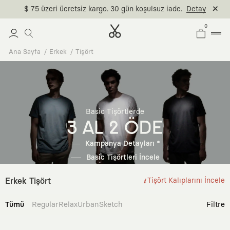
$ 75 üzeri ücretsiz kargo. 30 gün koşulsuz iade.
Detay
0
Ana Sayfa
Erkek
Tişört
Basic Tişörtlerde
3 AL 2 ÖDE
Kampanya Detayları *
Basic Tişörtleri İncele
Erkek Tişört
Tişört Kalıplarını İncele
Tümü
Regular
Relax
Urban
Sketch
Filtre