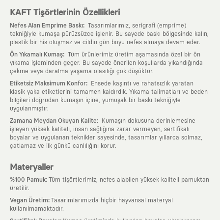
KAFT Tişörtlerinin Özellikleri
:
Nefes Alan Emprime Baskı
Tasarımlarımız, serigrafi (emprime)
tekniğiyle kumaşa pürüzsüzce işlenir. Bu sayede baskı bölgesinde kalın,
plastik bir his oluşmaz ve cildin gün boyu nefes almaya devam eder.
:
Ön Yıkamalı Kumaş
Tüm ürünlerimiz üretim aşamasında özel bir ön
yıkama işleminden geçer. Bu sayede önerilen koşullarda yıkandığında
çekme veya daralma yaşama olasılığı çok düşüktür.
:
Etiketsiz Maksimum Konfor
Ensede kaşıntı ve rahatsızlık yaratan
klasik yaka etiketlerini tamamen kaldırdık. Yıkama talimatları ve beden
bilgileri doğrudan kumaşın içine, yumuşak bir baskı tekniğiyle
uygulanmıştır.
:
Zamana Meydan Okuyan Kalite
Kumaşın dokusuna derinlemesine
işleyen yüksek kaliteli, insan sağlığına zarar vermeyen, sertifikalı
boyalar ve uygulanan teknikler sayesinde, tasarımlar yıllarca solmaz,
çatlamaz ve ilk günkü canlılığını korur.
Materyaller
:
%100 Pamuk
Tüm tişörtlerimiz, nefes alabilen yüksek kaliteli pamuktan
üretilir.
:
Vegan Üretim
Tasarımlarımızda hiçbir hayvansal materyal
kullanılmamaktadır.