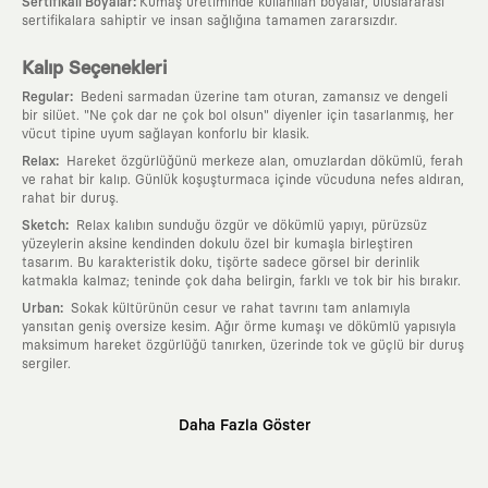
:
Sertifikalı Boyalar
Kumaş üretiminde kullanılan boyalar, uluslararası
sertifikalara sahiptir ve insan sağlığına tamamen zararsızdır.
Kalıp Seçenekleri
:
Regular
Bedeni sarmadan üzerine tam oturan, zamansız ve dengeli
bir silüet. "Ne çok dar ne çok bol olsun" diyenler için tasarlanmış, her
vücut tipine uyum sağlayan konforlu bir klasik.
:
Relax
Hareket özgürlüğünü merkeze alan, omuzlardan dökümlü, ferah
ve rahat bir kalıp. Günlük koşuşturmaca içinde vücuduna nefes aldıran,
rahat bir duruş.
:
Sketch
Relax kalıbın sunduğu özgür ve dökümlü yapıyı, pürüzsüz
yüzeylerin aksine kendinden dokulu özel bir kumaşla birleştiren
tasarım. Bu karakteristik doku, tişörte sadece görsel bir derinlik
katmakla kalmaz; teninde çok daha belirgin, farklı ve tok bir his bırakır.
:
Urban
Sokak kültürünün cesur ve rahat tavrını tam anlamıyla
yansıtan geniş oversize kesim. Ağır örme kumaşı ve dökümlü yapısıyla
maksimum hareket özgürlüğü tanırken, üzerinde tok ve güçlü bir duruş
sergiler.
Neden KAFT?
Daha Fazla Göster
:
Giyilebilir Hikayeler
KAFT sıradan bir giyim markası değil; kanvasını
farklı sanatçılara ve yaratıcı zihinlere açık tutan bir tasarım
platformudur. Üzerinde taşıdığın her parça, arkasında derin bir anlam