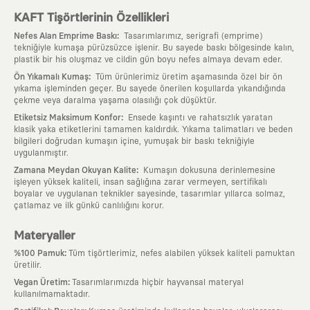
KAFT Tişörtlerinin Özellikleri
:
Nefes Alan Emprime Baskı
Tasarımlarımız, serigrafi (emprime)
tekniğiyle kumaşa pürüzsüzce işlenir. Bu sayede baskı bölgesinde kalın,
plastik bir his oluşmaz ve cildin gün boyu nefes almaya devam eder.
:
Ön Yıkamalı Kumaş
Tüm ürünlerimiz üretim aşamasında özel bir ön
yıkama işleminden geçer. Bu sayede önerilen koşullarda yıkandığında
çekme veya daralma yaşama olasılığı çok düşüktür.
:
Etiketsiz Maksimum Konfor
Ensede kaşıntı ve rahatsızlık yaratan
klasik yaka etiketlerini tamamen kaldırdık. Yıkama talimatları ve beden
bilgileri doğrudan kumaşın içine, yumuşak bir baskı tekniğiyle
uygulanmıştır.
:
Zamana Meydan Okuyan Kalite
Kumaşın dokusuna derinlemesine
işleyen yüksek kaliteli, insan sağlığına zarar vermeyen, sertifikalı
boyalar ve uygulanan teknikler sayesinde, tasarımlar yıllarca solmaz,
çatlamaz ve ilk günkü canlılığını korur.
Materyaller
:
%100 Pamuk
Tüm tişörtlerimiz, nefes alabilen yüksek kaliteli pamuktan
üretilir.
:
Vegan Üretim
Tasarımlarımızda hiçbir hayvansal materyal
kullanılmamaktadır.