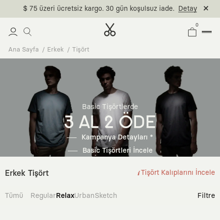
$ 75 üzeri ücretsiz kargo. 30 gün koşulsuz iade.
Detay
0
Ana Sayfa
Erkek
Tişört
Basic Tişörtlerde
3 AL 2 ÖDE
Kampanya Detayları *
Basic Tişörtleri İncele
Erkek Tişört
Tişört Kalıplarını İncele
Tümü
Regular
Relax
Urban
Sketch
Filtre