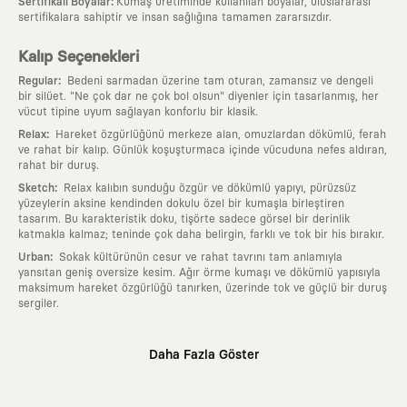
:
Sertifikalı Boyalar
Kumaş üretiminde kullanılan boyalar, uluslararası
sertifikalara sahiptir ve insan sağlığına tamamen zararsızdır.
Kalıp Seçenekleri
:
Regular
Bedeni sarmadan üzerine tam oturan, zamansız ve dengeli
bir silüet. "Ne çok dar ne çok bol olsun" diyenler için tasarlanmış, her
vücut tipine uyum sağlayan konforlu bir klasik.
:
Relax
Hareket özgürlüğünü merkeze alan, omuzlardan dökümlü, ferah
ve rahat bir kalıp. Günlük koşuşturmaca içinde vücuduna nefes aldıran,
rahat bir duruş.
:
Sketch
Relax kalıbın sunduğu özgür ve dökümlü yapıyı, pürüzsüz
yüzeylerin aksine kendinden dokulu özel bir kumaşla birleştiren
tasarım. Bu karakteristik doku, tişörte sadece görsel bir derinlik
katmakla kalmaz; teninde çok daha belirgin, farklı ve tok bir his bırakır.
:
Urban
Sokak kültürünün cesur ve rahat tavrını tam anlamıyla
yansıtan geniş oversize kesim. Ağır örme kumaşı ve dökümlü yapısıyla
maksimum hareket özgürlüğü tanırken, üzerinde tok ve güçlü bir duruş
sergiler.
Neden KAFT?
Daha Fazla Göster
:
Giyilebilir Hikayeler
KAFT sıradan bir giyim markası değil; kanvasını
farklı sanatçılara ve yaratıcı zihinlere açık tutan bir tasarım
platformudur. Üzerinde taşıdığın her parça, arkasında derin bir anlam