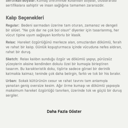
:
Sertifikalı Boyalar
Kumaş üretiminde kullanılan boyalar, uluslararası
sertifikalara sahiptir ve insan sağlığına tamamen zararsızdır.
Kalıp Seçenekleri
:
Regular
Bedeni sarmadan üzerine tam oturan, zamansız ve dengeli
bir silüet. "Ne çok dar ne çok bol olsun" diyenler için tasarlanmış, her
vücut tipine uyum sağlayan konforlu bir klasik.
:
Relax
Hareket özgürlüğünü merkeze alan, omuzlardan dökümlü, ferah
ve rahat bir kalıp. Günlük koşuşturmaca içinde vücuduna nefes aldıran,
rahat bir duruş.
:
Sketch
Relax kalıbın sunduğu özgür ve dökümlü yapıyı, pürüzsüz
yüzeylerin aksine kendinden dokulu özel bir kumaşla birleştiren
tasarım. Bu karakteristik doku, tişörte sadece görsel bir derinlik
katmakla kalmaz; teninde çok daha belirgin, farklı ve tok bir his bırakır.
:
Urban
Sokak kültürünün cesur ve rahat tavrını tam anlamıyla
yansıtan geniş oversize kesim. Ağır örme kumaşı ve dökümlü yapısıyla
maksimum hareket özgürlüğü tanırken, üzerinde tok ve güçlü bir duruş
sergiler.
Neden KAFT?
Daha Fazla Göster
:
Giyilebilir Hikayeler
KAFT sıradan bir giyim markası değil; kanvasını
farklı sanatçılara ve yaratıcı zihinlere açık tutan bir tasarım
platformudur. Üzerinde taşıdığın her parça, arkasında derin bir anlam