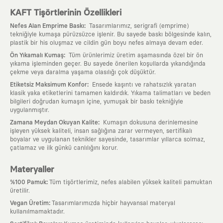
KAFT Tişörtlerinin Özellikleri
:
Nefes Alan Emprime Baskı
Tasarımlarımız, serigrafi (emprime)
tekniğiyle kumaşa pürüzsüzce işlenir. Bu sayede baskı bölgesinde kalın,
plastik bir his oluşmaz ve cildin gün boyu nefes almaya devam eder.
:
Ön Yıkamalı Kumaş
Tüm ürünlerimiz üretim aşamasında özel bir ön
yıkama işleminden geçer. Bu sayede önerilen koşullarda yıkandığında
çekme veya daralma yaşama olasılığı çok düşüktür.
:
Etiketsiz Maksimum Konfor
Ensede kaşıntı ve rahatsızlık yaratan
klasik yaka etiketlerini tamamen kaldırdık. Yıkama talimatları ve beden
bilgileri doğrudan kumaşın içine, yumuşak bir baskı tekniğiyle
uygulanmıştır.
:
Zamana Meydan Okuyan Kalite
Kumaşın dokusuna derinlemesine
işleyen yüksek kaliteli, insan sağlığına zarar vermeyen, sertifikalı
boyalar ve uygulanan teknikler sayesinde, tasarımlar yıllarca solmaz,
çatlamaz ve ilk günkü canlılığını korur.
Materyaller
:
%100 Pamuk
Tüm tişörtlerimiz, nefes alabilen yüksek kaliteli pamuktan
üretilir.
:
Vegan Üretim
Tasarımlarımızda hiçbir hayvansal materyal
kullanılmamaktadır.