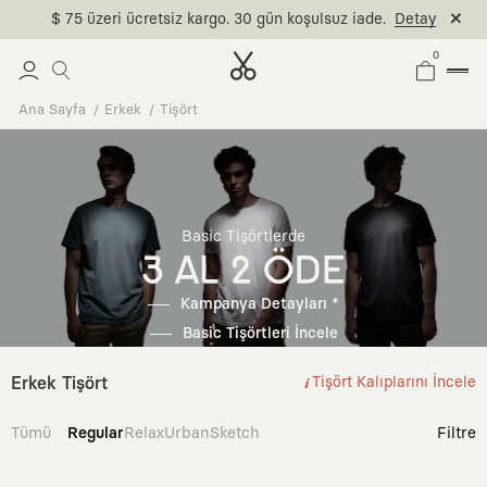
$ 75 üzeri ücretsiz kargo. 30 gün koşulsuz iade.
Detay
0
Ana Sayfa
Erkek
Tişört
Basic Tişörtlerde
3 AL 2 ÖDE
Kampanya Detayları *
Basic Tişörtleri İncele
Erkek Tişört
Tişört Kalıplarını İncele
Tümü
Regular
Relax
Urban
Sketch
Filtre