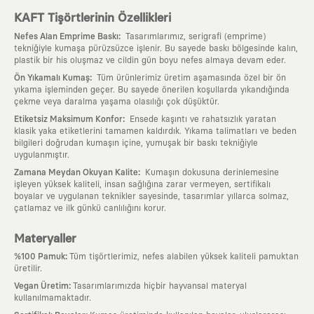
KAFT Tişörtlerinin Özellikleri
:
Nefes Alan Emprime Baskı
Tasarımlarımız, serigrafi (emprime)
tekniğiyle kumaşa pürüzsüzce işlenir. Bu sayede baskı bölgesinde kalın,
plastik bir his oluşmaz ve cildin gün boyu nefes almaya devam eder.
:
Ön Yıkamalı Kumaş
Tüm ürünlerimiz üretim aşamasında özel bir ön
yıkama işleminden geçer. Bu sayede önerilen koşullarda yıkandığında
çekme veya daralma yaşama olasılığı çok düşüktür.
:
Etiketsiz Maksimum Konfor
Ensede kaşıntı ve rahatsızlık yaratan
klasik yaka etiketlerini tamamen kaldırdık. Yıkama talimatları ve beden
bilgileri doğrudan kumaşın içine, yumuşak bir baskı tekniğiyle
uygulanmıştır.
:
Zamana Meydan Okuyan Kalite
Kumaşın dokusuna derinlemesine
işleyen yüksek kaliteli, insan sağlığına zarar vermeyen, sertifikalı
boyalar ve uygulanan teknikler sayesinde, tasarımlar yıllarca solmaz,
çatlamaz ve ilk günkü canlılığını korur.
Materyaller
:
%100 Pamuk
Tüm tişörtlerimiz, nefes alabilen yüksek kaliteli pamuktan
üretilir.
:
Vegan Üretim
Tasarımlarımızda hiçbir hayvansal materyal
kullanılmamaktadır.