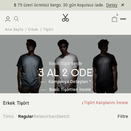
$ 75 üzeri ücretsiz kargo. 30 gün koşulsuz iade.
Detay
0
Ana Sayfa
Erkek
Tişört
Basic Tişörtlerde
3 AL 2 ÖDE
Kampanya Detayları *
Basic Tişörtleri İncele
Erkek Tişört
Tişört Kalıplarını İncele
Tümü
Regular
Relax
Urban
Sketch
Filtre