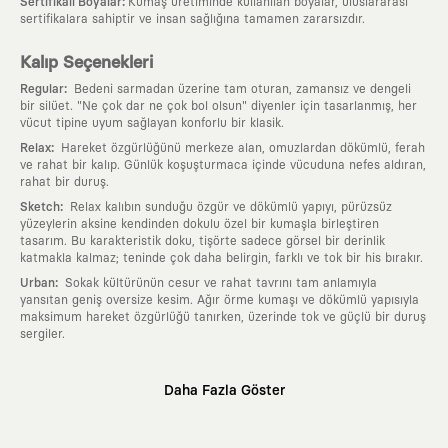
:
Sertifikalı Boyalar
Kumaş üretiminde kullanılan boyalar, uluslararası
sertifikalara sahiptir ve insan sağlığına tamamen zararsızdır.
Kalıp Seçenekleri
:
Regular
Bedeni sarmadan üzerine tam oturan, zamansız ve dengeli
bir silüet. "Ne çok dar ne çok bol olsun" diyenler için tasarlanmış, her
vücut tipine uyum sağlayan konforlu bir klasik.
:
Relax
Hareket özgürlüğünü merkeze alan, omuzlardan dökümlü, ferah
ve rahat bir kalıp. Günlük koşuşturmaca içinde vücuduna nefes aldıran,
rahat bir duruş.
:
Sketch
Relax kalıbın sunduğu özgür ve dökümlü yapıyı, pürüzsüz
yüzeylerin aksine kendinden dokulu özel bir kumaşla birleştiren
tasarım. Bu karakteristik doku, tişörte sadece görsel bir derinlik
katmakla kalmaz; teninde çok daha belirgin, farklı ve tok bir his bırakır.
:
Urban
Sokak kültürünün cesur ve rahat tavrını tam anlamıyla
yansıtan geniş oversize kesim. Ağır örme kumaşı ve dökümlü yapısıyla
maksimum hareket özgürlüğü tanırken, üzerinde tok ve güçlü bir duruş
sergiler.
Neden KAFT?
Daha Fazla Göster
:
Giyilebilir Hikayeler
KAFT sıradan bir giyim markası değil; kanvasını
farklı sanatçılara ve yaratıcı zihinlere açık tutan bir tasarım
platformudur. Üzerinde taşıdığın her parça, arkasında derin bir anlam