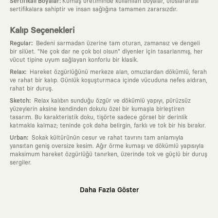
:
Sertifikalı Boyalar
Kumaş üretiminde kullanılan boyalar, uluslararası
sertifikalara sahiptir ve insan sağlığına tamamen zararsızdır.
Kalıp Seçenekleri
:
Regular
Bedeni sarmadan üzerine tam oturan, zamansız ve dengeli
bir silüet. "Ne çok dar ne çok bol olsun" diyenler için tasarlanmış, her
vücut tipine uyum sağlayan konforlu bir klasik.
:
Relax
Hareket özgürlüğünü merkeze alan, omuzlardan dökümlü, ferah
ve rahat bir kalıp. Günlük koşuşturmaca içinde vücuduna nefes aldıran,
rahat bir duruş.
:
Sketch
Relax kalıbın sunduğu özgür ve dökümlü yapıyı, pürüzsüz
yüzeylerin aksine kendinden dokulu özel bir kumaşla birleştiren
tasarım. Bu karakteristik doku, tişörte sadece görsel bir derinlik
katmakla kalmaz; teninde çok daha belirgin, farklı ve tok bir his bırakır.
:
Urban
Sokak kültürünün cesur ve rahat tavrını tam anlamıyla
yansıtan geniş oversize kesim. Ağır örme kumaşı ve dökümlü yapısıyla
maksimum hareket özgürlüğü tanırken, üzerinde tok ve güçlü bir duruş
sergiler.
Neden KAFT?
Daha Fazla Göster
:
Giyilebilir Hikayeler
KAFT sıradan bir giyim markası değil; kanvasını
farklı sanatçılara ve yaratıcı zihinlere açık tutan bir tasarım
platformudur. Üzerinde taşıdığın her parça, arkasında derin bir anlam