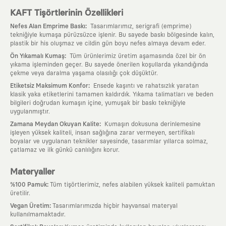
KAFT Tişörtlerinin Özellikleri
:
Nefes Alan Emprime Baskı
Tasarımlarımız, serigrafi (emprime)
tekniğiyle kumaşa pürüzsüzce işlenir. Bu sayede baskı bölgesinde kalın,
plastik bir his oluşmaz ve cildin gün boyu nefes almaya devam eder.
:
Ön Yıkamalı Kumaş
Tüm ürünlerimiz üretim aşamasında özel bir ön
yıkama işleminden geçer. Bu sayede önerilen koşullarda yıkandığında
çekme veya daralma yaşama olasılığı çok düşüktür.
:
Etiketsiz Maksimum Konfor
Ensede kaşıntı ve rahatsızlık yaratan
klasik yaka etiketlerini tamamen kaldırdık. Yıkama talimatları ve beden
bilgileri doğrudan kumaşın içine, yumuşak bir baskı tekniğiyle
uygulanmıştır.
:
Zamana Meydan Okuyan Kalite
Kumaşın dokusuna derinlemesine
işleyen yüksek kaliteli, insan sağlığına zarar vermeyen, sertifikalı
boyalar ve uygulanan teknikler sayesinde, tasarımlar yıllarca solmaz,
çatlamaz ve ilk günkü canlılığını korur.
Materyaller
:
%100 Pamuk
Tüm tişörtlerimiz, nefes alabilen yüksek kaliteli pamuktan
üretilir.
:
Vegan Üretim
Tasarımlarımızda hiçbir hayvansal materyal
kullanılmamaktadır.