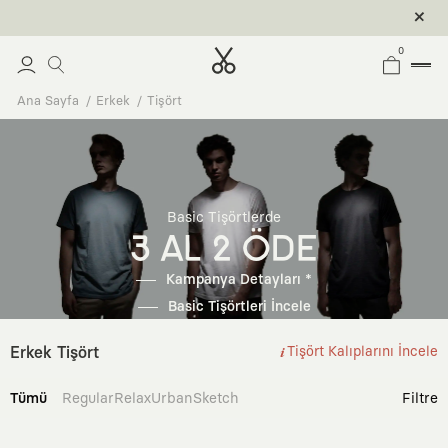
0
Ana Sayfa
Erkek
Tişört
Basic Tişörtlerde
3 AL 2 ÖDE
Kampanya Detayları *
Basic Tişörtleri İncele
Erkek Tişört
Tişört Kalıplarını İncele
Tümü
Regular
Relax
Urban
Sketch
Filtre