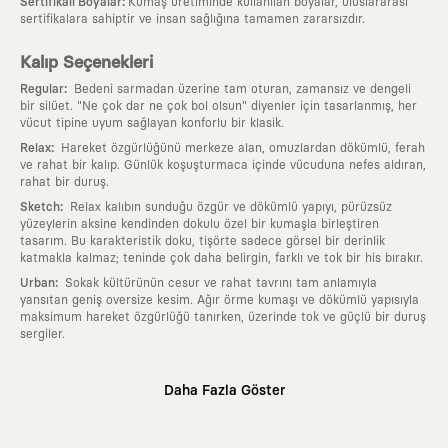
:
Sertifikalı Boyalar
Kumaş üretiminde kullanılan boyalar, uluslararası
sertifikalara sahiptir ve insan sağlığına tamamen zararsızdır.
Kalıp Seçenekleri
:
Regular
Bedeni sarmadan üzerine tam oturan, zamansız ve dengeli
bir silüet. "Ne çok dar ne çok bol olsun" diyenler için tasarlanmış, her
vücut tipine uyum sağlayan konforlu bir klasik.
:
Relax
Hareket özgürlüğünü merkeze alan, omuzlardan dökümlü, ferah
ve rahat bir kalıp. Günlük koşuşturmaca içinde vücuduna nefes aldıran,
rahat bir duruş.
:
Sketch
Relax kalıbın sunduğu özgür ve dökümlü yapıyı, pürüzsüz
yüzeylerin aksine kendinden dokulu özel bir kumaşla birleştiren
tasarım. Bu karakteristik doku, tişörte sadece görsel bir derinlik
katmakla kalmaz; teninde çok daha belirgin, farklı ve tok bir his bırakır.
:
Urban
Sokak kültürünün cesur ve rahat tavrını tam anlamıyla
yansıtan geniş oversize kesim. Ağır örme kumaşı ve dökümlü yapısıyla
maksimum hareket özgürlüğü tanırken, üzerinde tok ve güçlü bir duruş
sergiler.
Neden KAFT?
Daha Fazla Göster
:
Giyilebilir Hikayeler
KAFT sıradan bir giyim markası değil; kanvasını
farklı sanatçılara ve yaratıcı zihinlere açık tutan bir tasarım
platformudur. Üzerinde taşıdığın her parça, arkasında derin bir anlam