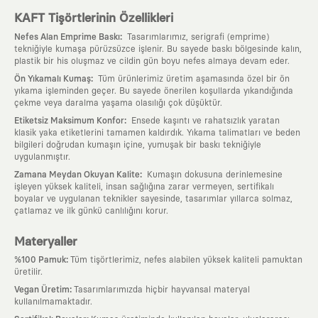
KAFT Tişörtlerinin Özellikleri
:
Nefes Alan Emprime Baskı
Tasarımlarımız, serigrafi (emprime)
tekniğiyle kumaşa pürüzsüzce işlenir. Bu sayede baskı bölgesinde kalın,
plastik bir his oluşmaz ve cildin gün boyu nefes almaya devam eder.
:
Ön Yıkamalı Kumaş
Tüm ürünlerimiz üretim aşamasında özel bir ön
yıkama işleminden geçer. Bu sayede önerilen koşullarda yıkandığında
çekme veya daralma yaşama olasılığı çok düşüktür.
:
Etiketsiz Maksimum Konfor
Ensede kaşıntı ve rahatsızlık yaratan
klasik yaka etiketlerini tamamen kaldırdık. Yıkama talimatları ve beden
bilgileri doğrudan kumaşın içine, yumuşak bir baskı tekniğiyle
uygulanmıştır.
:
Zamana Meydan Okuyan Kalite
Kumaşın dokusuna derinlemesine
işleyen yüksek kaliteli, insan sağlığına zarar vermeyen, sertifikalı
boyalar ve uygulanan teknikler sayesinde, tasarımlar yıllarca solmaz,
çatlamaz ve ilk günkü canlılığını korur.
Materyaller
:
%100 Pamuk
Tüm tişörtlerimiz, nefes alabilen yüksek kaliteli pamuktan
üretilir.
:
Vegan Üretim
Tasarımlarımızda hiçbir hayvansal materyal
kullanılmamaktadır.