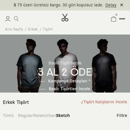
$ 75 üzeri ücretsiz kargo. 30 gün koşulsuz iade.
Detay
0
Ana Sayfa
Erkek
Tişört
Basic Tişörtlerde
3 AL 2 ÖDE
Kampanya Detayları *
Basic Tişörtleri İncele
Erkek Tişört
Tişört Kalıplarını İncele
Tümü
Regular
Relax
Urban
Sketch
Filtre