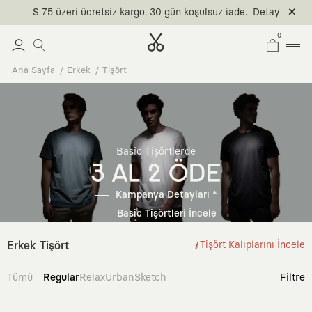
$ 75 üzeri ücretsiz kargo. 30 gün koşulsuz iade.
Detay
0
Ana Sayfa
Erkek
Tişört
Basic Tişörtlerde
3 AL 2 ÖDE
Kampanya Detayları *
Basic Tişörtleri İncele
Erkek Tişört
Tişört Kalıplarını İncele
Tümü
Regular
Relax
Urban
Sketch
Filtre