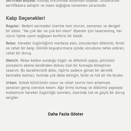
:
Sertifikalı Boyalar
Kumaş üretiminde kullanılan boyalar, uluslararası
sertifikalara sahiptir ve insan sağlığına tamamen zararsızdır.
Kalıp Seçenekleri
:
Regular
Bedeni sarmadan üzerine tam oturan, zamansız ve dengeli
bir silüet. "Ne çok dar ne çok bol olsun" diyenler için tasarlanmış, her
vücut tipine uyum sağlayan konforlu bir klasik.
:
Relax
Hareket özgürlüğünü merkeze alan, omuzlardan dökümlü, ferah
ve rahat bir kalıp. Günlük koşuşturmaca içinde vücuduna nefes aldıran,
rahat bir duruş.
:
Sketch
Relax kalıbın sunduğu özgür ve dökümlü yapıyı, pürüzsüz
yüzeylerin aksine kendinden dokulu özel bir kumaşla birleştiren
tasarım. Bu karakteristik doku, tişörte sadece görsel bir derinlik
katmakla kalmaz; teninde çok daha belirgin, farklı ve tok bir his bırakır.
:
Urban
Sokak kültürünün cesur ve rahat tavrını tam anlamıyla
yansıtan geniş oversize kesim. Ağır örme kumaşı ve dökümlü yapısıyla
maksimum hareket özgürlüğü tanırken, üzerinde tok ve güçlü bir duruş
sergiler.
Neden KAFT?
Daha Fazla Göster
:
Giyilebilir Hikayeler
KAFT sıradan bir giyim markası değil; kanvasını
farklı sanatçılara ve yaratıcı zihinlere açık tutan bir tasarım
platformudur. Üzerinde taşıdığın her parça, arkasında derin bir anlam