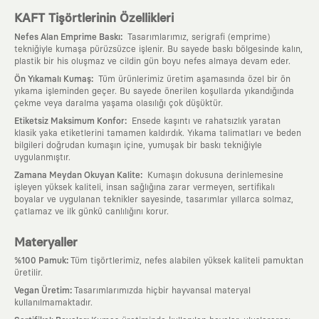
KAFT Tişörtlerinin Özellikleri
:
Nefes Alan Emprime Baskı
Tasarımlarımız, serigrafi (emprime)
tekniğiyle kumaşa pürüzsüzce işlenir. Bu sayede baskı bölgesinde kalın,
plastik bir his oluşmaz ve cildin gün boyu nefes almaya devam eder.
:
Ön Yıkamalı Kumaş
Tüm ürünlerimiz üretim aşamasında özel bir ön
yıkama işleminden geçer. Bu sayede önerilen koşullarda yıkandığında
çekme veya daralma yaşama olasılığı çok düşüktür.
:
Etiketsiz Maksimum Konfor
Ensede kaşıntı ve rahatsızlık yaratan
klasik yaka etiketlerini tamamen kaldırdık. Yıkama talimatları ve beden
bilgileri doğrudan kumaşın içine, yumuşak bir baskı tekniğiyle
uygulanmıştır.
:
Zamana Meydan Okuyan Kalite
Kumaşın dokusuna derinlemesine
işleyen yüksek kaliteli, insan sağlığına zarar vermeyen, sertifikalı
boyalar ve uygulanan teknikler sayesinde, tasarımlar yıllarca solmaz,
çatlamaz ve ilk günkü canlılığını korur.
Materyaller
:
%100 Pamuk
Tüm tişörtlerimiz, nefes alabilen yüksek kaliteli pamuktan
üretilir.
:
Vegan Üretim
Tasarımlarımızda hiçbir hayvansal materyal
kullanılmamaktadır.