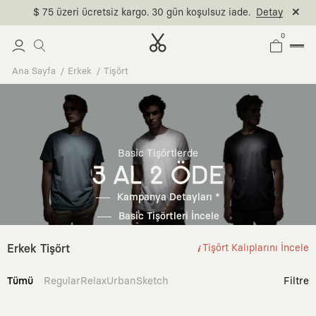
$ 75 üzeri ücretsiz kargo. 30 gün koşulsuz iade.
Detay
0
Ana Sayfa
Erkek
Tişört
Basic Tişörtlerde
3 AL 2 ÖDE
Kampanya Detayları *
Basic Tişörtleri İncele
Erkek Tişört
Tişört Kalıplarını İncele
Tümü
Regular
Relax
Urban
Sketch
Filtre