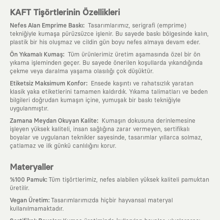
KAFT Tişörtlerinin Özellikleri
:
Nefes Alan Emprime Baskı
Tasarımlarımız, serigrafi (emprime)
tekniğiyle kumaşa pürüzsüzce işlenir. Bu sayede baskı bölgesinde kalın,
plastik bir his oluşmaz ve cildin gün boyu nefes almaya devam eder.
:
Ön Yıkamalı Kumaş
Tüm ürünlerimiz üretim aşamasında özel bir ön
yıkama işleminden geçer. Bu sayede önerilen koşullarda yıkandığında
çekme veya daralma yaşama olasılığı çok düşüktür.
:
Etiketsiz Maksimum Konfor
Ensede kaşıntı ve rahatsızlık yaratan
klasik yaka etiketlerini tamamen kaldırdık. Yıkama talimatları ve beden
bilgileri doğrudan kumaşın içine, yumuşak bir baskı tekniğiyle
uygulanmıştır.
:
Zamana Meydan Okuyan Kalite
Kumaşın dokusuna derinlemesine
işleyen yüksek kaliteli, insan sağlığına zarar vermeyen, sertifikalı
boyalar ve uygulanan teknikler sayesinde, tasarımlar yıllarca solmaz,
çatlamaz ve ilk günkü canlılığını korur.
Materyaller
:
%100 Pamuk
Tüm tişörtlerimiz, nefes alabilen yüksek kaliteli pamuktan
üretilir.
:
Vegan Üretim
Tasarımlarımızda hiçbir hayvansal materyal
kullanılmamaktadır.