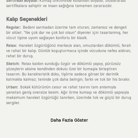
:
Sertifikalı Boyalar
Kumaş üretiminde kullanılan boyalar, uluslararası
sertifikalara sahiptir ve insan sağlığına tamamen zararsızdır.
Kalıp Seçenekleri
:
Regular
Bedeni sarmadan üzerine tam oturan, zamansız ve dengeli
bir silüet. "Ne çok dar ne çok bol olsun" diyenler için tasarlanmış, her
vücut tipine uyum sağlayan konforlu bir klasik.
:
Relax
Hareket özgürlüğünü merkeze alan, omuzlardan dökümlü, ferah
ve rahat bir kalıp. Günlük koşuşturmaca içinde vücuduna nefes aldıran,
rahat bir duruş.
:
Sketch
Relax kalıbın sunduğu özgür ve dökümlü yapıyı, pürüzsüz
yüzeylerin aksine kendinden dokulu özel bir kumaşla birleştiren
tasarım. Bu karakteristik doku, tişörte sadece görsel bir derinlik
katmakla kalmaz; teninde çok daha belirgin, farklı ve tok bir his bırakır.
:
Urban
Sokak kültürünün cesur ve rahat tavrını tam anlamıyla
yansıtan geniş oversize kesim. Ağır örme kumaşı ve dökümlü yapısıyla
maksimum hareket özgürlüğü tanırken, üzerinde tok ve güçlü bir duruş
sergiler.
Neden KAFT?
Daha Fazla Göster
:
Giyilebilir Hikayeler
KAFT sıradan bir giyim markası değil; kanvasını
farklı sanatçılara ve yaratıcı zihinlere açık tutan bir tasarım
platformudur. Üzerinde taşıdığın her parça, arkasında derin bir anlam