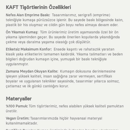
KAFT Tişörtlerinin Özellikleri
:
Nefes Alan Emprime Baskı
Tasarımlarımız, serigrafi (emprime)
tekniğiyle kumaşa pürüzsüzce işlenir. Bu sayede baskı bölgesinde kalın,
plastik bir his oluşmaz ve cildin gün boyu nefes almaya devam eder.
:
Ön Yıkamalı Kumaş
Tüm ürünlerimiz üretim aşamasında özel bir ön
yıkama işleminden geçer. Bu sayede önerilen koşullarda yıkandığında
çekme veya daralma yaşama olasılığı çok düşüktür.
:
Etiketsiz Maksimum Konfor
Ensede kaşıntı ve rahatsızlık yaratan
klasik yaka etiketlerini tamamen kaldırdık. Yıkama talimatları ve beden
bilgileri doğrudan kumaşın içine, yumuşak bir baskı tekniğiyle
uygulanmıştır.
:
Zamana Meydan Okuyan Kalite
Kumaşın dokusuna derinlemesine
işleyen yüksek kaliteli, insan sağlığına zarar vermeyen, sertifikalı
boyalar ve uygulanan teknikler sayesinde, tasarımlar yıllarca solmaz,
çatlamaz ve ilk günkü canlılığını korur.
Materyaller
:
%100 Pamuk
Tüm tişörtlerimiz, nefes alabilen yüksek kaliteli pamuktan
üretilir.
:
Vegan Üretim
Tasarımlarımızda hiçbir hayvansal materyal
kullanılmamaktadır.