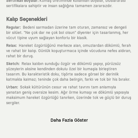
:
Sertifikalı Boyalar
Kumaş üretiminde kullanılan boyalar, uluslararası
sertifikalara sahiptir ve insan sağlığına tamamen zararsızdır.
Kalıp Seçenekleri
:
Regular
Bedeni sarmadan üzerine tam oturan, zamansız ve dengeli
bir silüet. "Ne çok dar ne çok bol olsun" diyenler için tasarlanmış, her
vücut tipine uyum sağlayan konforlu bir klasik.
:
Relax
Hareket özgürlüğünü merkeze alan, omuzlardan dökümlü, ferah
ve rahat bir kalıp. Günlük koşuşturmaca içinde vücuduna nefes aldıran,
rahat bir duruş.
:
Sketch
Relax kalıbın sunduğu özgür ve dökümlü yapıyı, pürüzsüz
yüzeylerin aksine kendinden dokulu özel bir kumaşla birleştiren
tasarım. Bu karakteristik doku, tişörte sadece görsel bir derinlik
katmakla kalmaz; teninde çok daha belirgin, farklı ve tok bir his bırakır.
:
Urban
Sokak kültürünün cesur ve rahat tavrını tam anlamıyla
yansıtan geniş oversize kesim. Ağır örme kumaşı ve dökümlü yapısıyla
maksimum hareket özgürlüğü tanırken, üzerinde tok ve güçlü bir duruş
sergiler.
Neden KAFT?
Daha Fazla Göster
:
Giyilebilir Hikayeler
KAFT sıradan bir giyim markası değil; kanvasını
farklı sanatçılara ve yaratıcı zihinlere açık tutan bir tasarım
platformudur. Üzerinde taşıdığın her parça, arkasında derin bir anlam