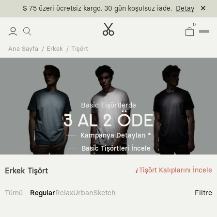
$ 75 üzeri ücretsiz kargo. 30 gün koşulsuz iade.
Detay
0
Ana Sayfa
Erkek
Tişört
Basic Tişörtlerde
3 AL 2 ÖDE
Kampanya Detayları *
Basic Tişörtleri İncele
Erkek Tişört
Tişört Kalıplarını İncele
Tümü
Regular
Relax
Urban
Sketch
Filtre