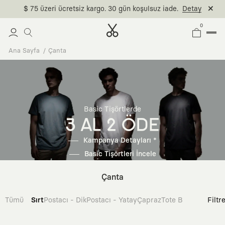
$ 75 üzeri ücretsiz kargo. 30 gün koşulsuz iade.
Detay
0
Ana Sayfa
Çanta
Basic Tişörtlerde
3 AL 2 ÖDE
Kampanya Detayları *
Basic Tişörtleri İncele
Çanta
Tümü
Sırt
Postacı - Dik
Postacı - Yatay
Çapraz
Tote Bag
Filtr