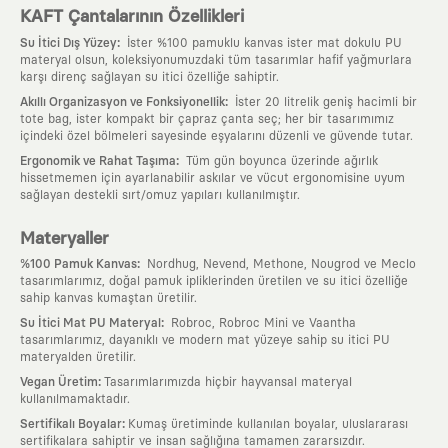
KAFT Çantalarının Özellikleri
:
Su İtici Dış Yüzey
İster %100 pamuklu kanvas ister mat dokulu PU
materyal olsun, koleksiyonumuzdaki tüm tasarımlar hafif yağmurlara
karşı direnç sağlayan su itici özelliğe sahiptir.
:
Akıllı Organizasyon ve Fonksiyonellik
İster 20 litrelik geniş hacimli bir
tote bag, ister kompakt bir çapraz çanta seç; her bir tasarımımız
içindeki özel bölmeleri sayesinde eşyalarını düzenli ve güvende tutar.
:
Ergonomik ve Rahat Taşıma
Tüm gün boyunca üzerinde ağırlık
hissetmemen için ayarlanabilir askılar ve vücut ergonomisine uyum
sağlayan destekli sırt/omuz yapıları kullanılmıştır.
Materyaller
:
%100 Pamuk Kanvas
Nordhug, Nevend, Methone, Nougrod ve Meclo
tasarımlarımız, doğal pamuk ipliklerinden üretilen ve su itici özelliğe
sahip kanvas kumaştan üretilir.
:
Su İtici Mat PU Materyal
Robroc, Robroc Mini ve Vaantha
tasarımlarımız, dayanıklı ve modern mat yüzeye sahip su itici PU
materyalden üretilir.
:
Vegan Üretim
Tasarımlarımızda hiçbir hayvansal materyal
kullanılmamaktadır.
:
Sertifikalı Boyalar
Kumaş üretiminde kullanılan boyalar, uluslararası
sertifikalara sahiptir ve insan sağlığına tamamen zararsızdır.