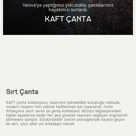
Yalova’ya yaptığımız yolculukta, çantalarımız
hayatımızı kurtardı.
KAFT ÇANTA
Sırt Çanta
KAFT çanta koleksiyonu; tasarımın işlevsellikle buluştuğu noktada,
modern hayatın tüm yükünü hafifletmek için tasarlandı. Farklı
ihtiyaçlara yanıt veren bu geniş koleksiyon; dizüstü bilgisayarından
kişisel eşyalarına kadar her şeyi güvenle taşımanı sağlayan ergonomik
bölmelere sahiptir. Sürdürülebilir üretim prensipleriyle hayata geçen
bu seri, uzun yıllar yol arkadaşın olacak.