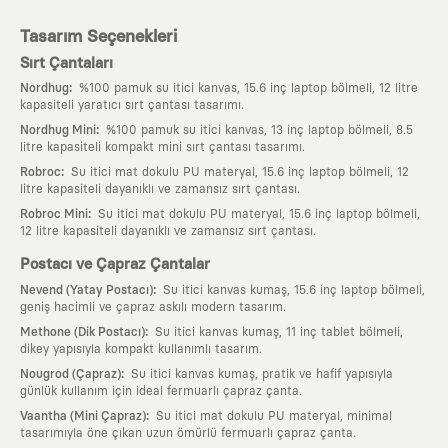
Tasarım Seçenekleri
Sırt Çantaları
:
Nordhug
%100 pamuk su itici kanvas, 15.6 inç laptop bölmeli, 12 litre
kapasiteli yaratıcı sırt çantası tasarımı.
:
Nordhug Mini
%100 pamuk su itici kanvas, 13 inç laptop bölmeli, 8.5
litre kapasiteli kompakt mini sırt çantası tasarımı.
:
Robroc
Su itici mat dokulu PU materyal, 15.6 inç laptop bölmeli, 12
litre kapasiteli dayanıklı ve zamansız sırt çantası.
:
Robroc Mini
Su itici mat dokulu PU materyal, 15.6 inç laptop bölmeli,
12 litre kapasiteli dayanıklı ve zamansız sırt çantası.
Postacı ve Çapraz Çantalar
:
Nevend (Yatay Postacı)
Su itici kanvas kumaş, 15.6 inç laptop bölmeli,
geniş hacimli ve çapraz askılı modern tasarım.
:
Methone (Dik Postacı)
Su itici kanvas kumaş, 11 inç tablet bölmeli,
dikey yapısıyla kompakt kullanımlı tasarım.
:
Nougrod (Çapraz)
Su itici kanvas kumaş, pratik ve hafif yapısıyla
günlük kullanım için ideal fermuarlı çapraz çanta.
:
Vaantha (Mini Çapraz)
Su itici mat dokulu PU materyal, minimal
tasarımıyla öne çıkan uzun ömürlü fermuarlı çapraz çanta.