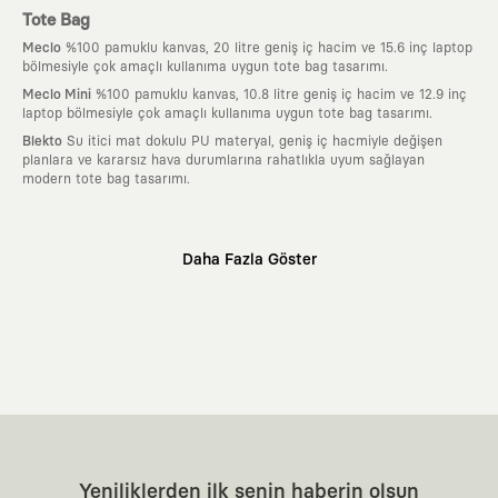
Tote Bag
Meclo
%100 pamuklu kanvas, 20 litre geniş iç hacim ve 15.6 inç laptop
bölmesiyle çok amaçlı kullanıma uygun tote bag tasarımı.
Meclo Mini
%100 pamuklu kanvas, 10.8 litre geniş iç hacim ve 12.9 inç
laptop bölmesiyle çok amaçlı kullanıma uygun tote bag tasarımı.
Blekto
Su itici mat dokulu PU materyal, geniş iç hacmiyle değişen
planlara ve kararsız hava durumlarına rahatlıkla uyum sağlayan
modern tote bag tasarımı.
Neden KAFT?
Daha Fazla Göster
:
Giyilebilir Hikayeler
KAFT sıradan bir giyim markası değil; kanvasını
farklı sanatçılara ve yaratıcı zihinlere açık tutan bir tasarım
platformudur. Üzerinde taşıdığın her parça, arkasında derin bir anlam
ve hikaye barındıran özgün bir sanat eseridir.
:
Zamansız Tasarımlar
Klasik moda dünyasının dayattığı sezonluk
trendlerden ve hızlı tüketim döngülerinden tamamen uzağız. Amacımız
sadece birkaç ay giyilip eskiyecek kıyafetler üretmek değil; yıllar boyu
dolabının en değerli parçası olarak kalacak, hikayesini ve estetik
değerini hiçbir zaman kaybetmeyen zamansız tasarımlar ortaya
koymaktır.
:
Yaratıcı Bir Topluluk
KAFT, keşfetmeyi sevenlerin, sanata tutkuyla bağlı
Yeniliklerden ilk senin haberin olsun